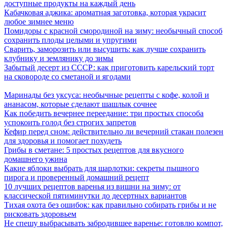
доступные продукты на каждый день
Кабачковая аджика: ароматная заготовка, которая украсит
любое зимнее меню
Помидоры с красной смородиной на зиму: необычный способ
сохранить плоды целыми и упругими
Сварить, заморозить или высушить: как лучше сохранить
клубнику и землянику до зимы
Забытый десерт из СССР: как приготовить карельский торт
на сковороде со сметаной и ягодами
Маринады без уксуса: необычные рецепты с кофе, колой и
ананасом, которые сделают шашлык сочнее
Как победить вечернее переедание: три простых способа
успокоить голод без строгих запретов
Кефир перед сном: действительно ли вечерний стакан полезен
для здоровья и помогает похудеть
Грибы в сметане: 5 простых рецептов для вкусного
домашнего ужина
Какие яблоки выбрать для шарлотки: секреты пышного
пирога и проверенный домашний рецепт
10 лучших рецептов варенья из вишни на зиму: от
классической пятиминутки до десертных вариантов
Тихая охота без ошибок: как правильно собирать грибы и не
рисковать здоровьем
Не спешу выбрасывать забродившее варенье: готовлю компот,