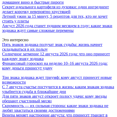
домашнее вино и быстрые пироги
Секрет идеального картофеля из духовки: один ингредиент
делает корочку невероятно хрустящей
Летний ужин за 15 минут, 5 рецептов для тех, кто не хочет
стоять у плиты
Август 2026 года станет худшим месяцем в году: какие знаки
зодиака ждут самые сложные перемены
Это интересно
Пять знаков зодиака получат знак судьбы: жизнь начнет
складываться в их пользу
Солнечное затмение 12 августа 2026 года: что оно принесет
каждому знаку зодиака
Финансовый гороскоп на неделю 10–16 августа 2026 года:
кому деньги принесут удачу
Три знака зодиака ждет триумф: кому август принесет новые
возможности
С 7 августа счастье постучится в жизнь: каким знакам зодиака
улыбнется судьба в ближайшие дни
Для пяти знаков август откроет полосу удачи: кому звезды
обещают счастливый месяц
Скромность — их сильная сторона: какие знаки зодиака не
любят хвастаться своими достижениями
Венера меняет настроение августа: что принесет транзит в