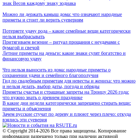
знак Весов каждому знаку зодиака
Можно ли держать камыш дома: что означают народные
приметы и стоит ли верить суевериям
Потеряете удачу рода – какие семейные вещи категорически
нельзя выбрасывать
Притягиваем везение – ритуал прощания с неудачами с
бумагой и свечой
Летние приметы на деньги: какие знаки сулят богатство и
финансовую удачу
Что нельзя выносить из дома: народные приметы о
сохранении удачи и семейного благополучия
Гид по свадебным приметам для невесты и жениха: что можно
и нельзя делать, выбор даты, погода и обряды
Приметы счастья и страшные запреты на Троицу 2026 года:
что нужно знать о древнем празднике
В какие дни недели категорически запрещено стирать вещи:
приметы и объяснения
Зачем русские стучат по дереву и плюют через плечо: откуда
взялись эти суеверия
© Copyright 2014-2026 Все права защищены. Копирование
информации разрешено только при наличии активной