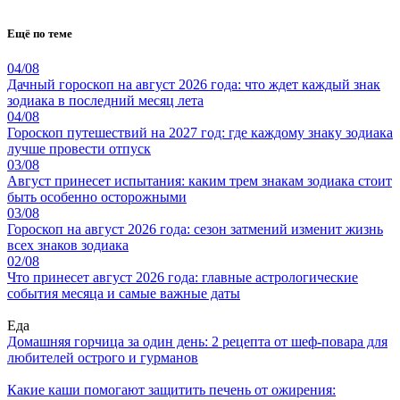
Ещё по теме
04/08
Дачный гороскоп на август 2026 года: что ждет каждый знак
зодиака в последний месяц лета
04/08
Гороскоп путешествий на 2027 год: где каждому знаку зодиака
лучше провести отпуск
03/08
Август принесет испытания: каким трем знакам зодиака стоит
быть особенно осторожными
03/08
Гороскоп на август 2026 года: сезон затмений изменит жизнь
всех знаков зодиака
02/08
Что принесет август 2026 года: главные астрологические
события месяца и самые важные даты
Еда
Домашняя горчица за один день: 2 рецепта от шеф-повара для
любителей острого и гурманов
Какие каши помогают защитить печень от ожирения: