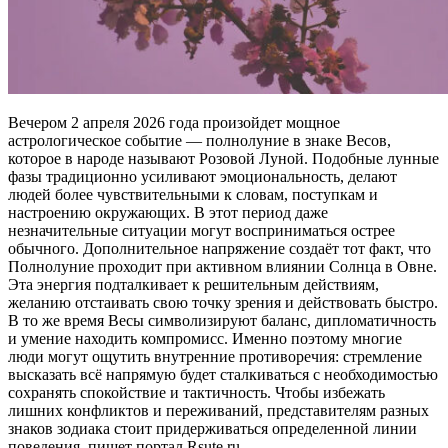
Вечером 2 апреля 2026 года произойдет мощное
астрологическое событие — полнолуние в знаке Весов,
которое в народе называют Розовой Луной. Подобные лунные
фазы традиционно усиливают эмоциональность, делают
людей более чувствительными к словам, поступкам и
настроению окружающих. В этот период даже
незначительные ситуации могут восприниматься острее
обычного. Дополнительное напряжение создаёт тот факт, что
Полнолуние проходит при активном влиянии Солнца в Овне.
Эта энергия подталкивает к решительным действиям,
желанию отстаивать свою точку зрения и действовать быстро.
В то же время Весы символизируют баланс, дипломатичность
и умение находить компромисс. Именно поэтому многие
люди могут ощутить внутренние противоречия: стремление
высказать всё напрямую будет сталкиваться с необходимостью
сохранять спокойствие и тактичность. Чтобы избежать
лишних конфликтов и переживаний, представителям разных
знаков зодиака стоит придерживаться определенной линии
поведения, пишет портал Rsute.ru.