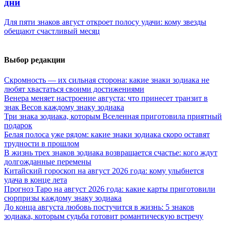
дни
Для пяти знаков август откроет полосу удачи: кому звезды
обещают счастливый месяц
Выбор редакции
Скромность — их сильная сторона: какие знаки зодиака не
любят хвастаться своими достижениями
Венера меняет настроение августа: что принесет транзит в
знак Весов каждому знаку зодиака
Три знака зодиака, которым Вселенная приготовила приятный
подарок
Белая полоса уже рядом: какие знаки зодиака скоро оставят
трудности в прошлом
В жизнь трех знаков зодиака возвращается счастье: кого ждут
долгожданные перемены
Китайский гороскоп на август 2026 года: кому улыбнется
удача в конце лета
Прогноз Таро на август 2026 года: какие карты приготовили
сюрпризы каждому знаку зодиака
До конца августа любовь постучится в жизнь: 5 знаков
зодиака, которым судьба готовит романтическую встречу