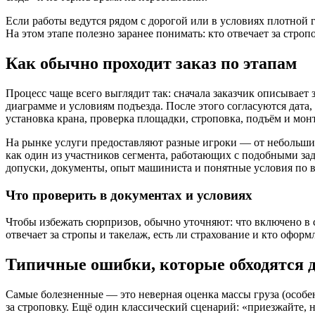
Если работы ведутся рядом с дорогой или в условиях плотной 
На этом этапе полезно заранее понимать: кто отвечает за стропо
Как обычно проходит заказ по этапам
Процесс чаще всего выглядит так: сначала заказчик описывает 
диаграмме и условиям подъезда. После этого согласуются дата,
установка крана, проверка площадки, строповка, подъём и монт
На рынке услуги предоставляют разные игроки — от небольших
как один из участников сегмента, работающих с подобными зада
допуски, документы, опыт машиниста и понятные условия по в
Что проверить в документах и условиях
Чтобы избежать сюрпризов, обычно уточняют: что включено в ст
отвечает за стропы и такелаж, есть ли страхование и кто офор
Типичные ошибки, которые обходятся д
Самые болезненные — это неверная оценка массы груза (особен
за строповку. Ещё один классический сценарий: «приезжайте, 