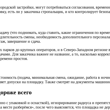
городской застройки, могут потребоваться согласования, времен
вку, есть ли у заказчика стропальщик, и кто контролирует безопа
задачу (что поднимать, куда ставить, какие ограничения по врем
 длительность смены, необходимость дополнительного персонала,
аж, завершение и сдача.
 парков до крупных операторов, и в Северо-Западном регионе в
чами. Для заказчика важнее не название, а то, насколько корре
ремени простоя.
оимость (подача, минимальная смена, ожидание, работа в ночное
мляет допуски на площадку. Также смотрят на документы машинис
ороже всего
но с упаковкой и оснасткой), игнорирование радиуса и препятс
на месте разберёмся», после чего выясняется, что площадка не 