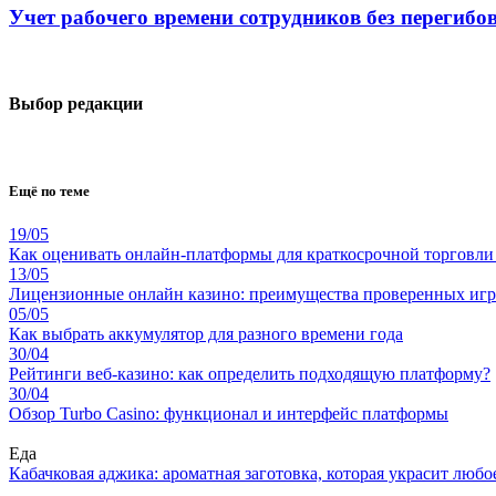
Учет рабочего времени сотрудников без перегибов
Выбор редакции
Ещё по теме
19/05
Как оценивать онлайн-платформы для краткосрочной торговл
13/05
Лицензионные онлайн казино: преимущества проверенных игр
05/05
Как выбрать аккумулятор для разного времени года
30/04
Рейтинги веб-казино: как определить подходящую платформу?
30/04
Обзор Turbo Casino: функционал и интерфейс платформы
Еда
Кабачковая аджика: ароматная заготовка, которая украсит люб