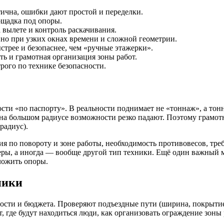
ична, ошибки дают простой и переделки.
щадка под опоры.
вылете и контроль раскачивания.
о при узких окнах времени и сложной геометрии.
трее и безопаснее, чем «ручные этажерки».
ь и грамотная организация зоны работ.
рого по технике безопасности.
сти «по паспорту». В реальности поднимает не «тоннаж», а тон
о на большом радиусе возможности резко падают. Поэтому грамотн
радиус).
ия по повороту и зоне работы, необходимость противовесов, тр
геры, а иногда — вообще другой тип техники. Ещё один важный
зложить опоры.
ники
ости и бюджета. Проверяют подъездные пути (ширина, покрытие,
де будут находиться люди, как организовать ограждение зоны раб