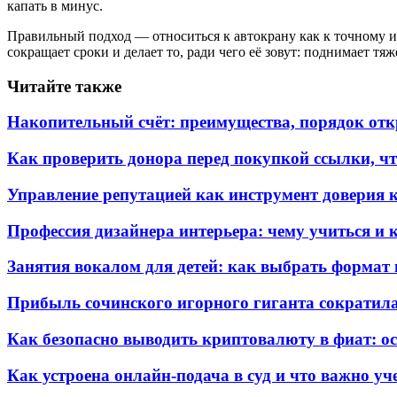
капать в минус.
Правильный подход — относиться к автокрану как к точному ин
сокращает сроки и делает то, ради чего её зовут: поднимает тя
Читайте также
Накопительный счёт: преимущества, порядок от
Как проверить донора перед покупкой ссылки, чт
Управление репутацией как инструмент доверия 
Профессия дизайнера интерьера: чему учиться и
Занятия вокалом для детей: как выбрать формат и
Прибыль сочинского игорного гиганта сократилас
Как безопасно выводить криптовалюту в фиат: о
Как устроена онлайн-подача в суд и что важно уч