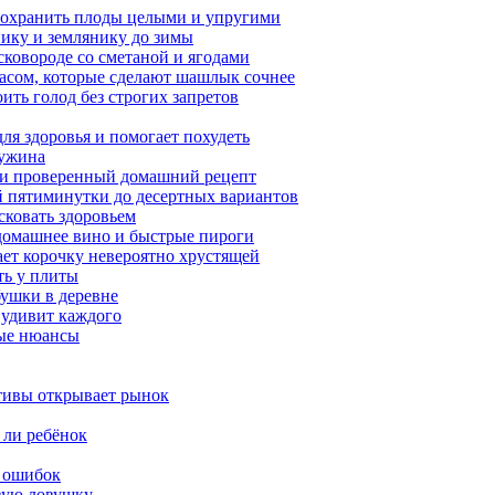
сохранить плоды целыми и упругими
нику и землянику до зимы
сковороде со сметаной и ягодами
насом, которые сделают шашлык сочнее
ить голод без строгих запретов
ля здоровья и помогает похудеть
 ужина
а и проверенный домашний рецепт
ой пятиминутки до десертных вариантов
сковать здоровьем
 домашнее вино и быстрые пироги
ает корочку невероятно хрустящей
ять у плиты
бушки в деревне
 удивит каждого
ные нюансы
ктивы открывает рынок
 ли ребёнок
и ошибок
овую ловушку