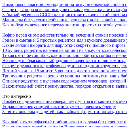
Помидоры с красной смородиной на зиму: необычный способ 
Сварить, заморозить или высушить: как лучше сохранить клуб
Забытый десерт из СССР: как приготовить карельский торт на 
Маринады без уксуса: необычные рецепты с кофе, колой и ана
Как победить вечернее переедание: три простых способа успоко
Кефир перед сном: действительно ли вечерний стакан полезен д
Грибы в сметане: 5 простых рецептов для вкусного домашнего
Какие яблоки выбрать для шарлотки: секреты пышного пирог
10 лучших рецептов варенья из вишни на зиму: от классическ
Тихая охота без ошибок: как правильно собирать грибы и не ри
Не спешу выбрасывать забродившее варенье: готовлю компот,
Секрет идеального картофеля из духовки: один ингредиент дел
Летний ужин за 15 минут, 5 рецептов для тех, кто не хочет сто
Три лучших рецепта варенья из малины пятиминутки, как у ба
Список продуктов с нулевым содержанием углеводов, который
Накопительный счёт: преимущества, порядок открытия и важ
Это интересно
Профессия дизайнера интерьера: чему учиться и какие перспе
Управление репутацией как инструмент доверия к бренду
Занятия вокалом для детей: как выбрать формат и понять, готов
Как выбрать однофазный стабилизатор для дома без переплат 
Как оценивать онлайн-займы в Воронеже и не попасть в долг