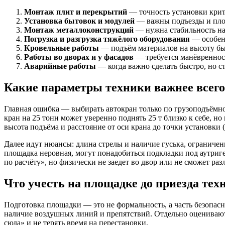
Монтаж плит и перекрытий
— точность установки крит
Установка бытовок и модулей
— важны подъезды и пло
Монтаж металлоконструкций
— нужна стабильность на 
Погрузка и разгрузка тяжёлого оборудования
— особенн
Кровельные работы
— подъём материалов на высоту быс
Работы во дворах и у фасадов
— требуется манёвренност
Аварийные работы
— когда важно сделать быстро, но ст
Какие параметры техники важнее всего
Главная ошибка — выбирать автокран только по грузоподъёмно
кран на 25 тонн может уверенно поднять 25 т близко к себе, н
высота подъёма и расстояние от оси крана до точки установки (
Далее идут нюансы: длина стрелы и наличие гуська, ограничен
площадка неровная, могут понадобиться подкладки под аутри
по расчёту», но физически не заедет во двор или не сможет ра
Что учесть на площадке до приезда тех
Подготовка площадки — это не формальность, а часть безопасн
наличие воздушных линий и препятствий. Отдельно оценивают, г
сюда» и не терять время на перестановки.