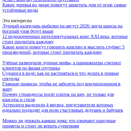
Какие деревья во дворе помогут защитить дом от огня: самые
устойчивые виды
Это интересно
Лунный календарь рыбалки на август 2026: когда шансы на
богатый улов будут выше
12 недооцененных интеллектуальных книг XXI века, которые
стоит прочитать каждому
Какие книги помогут говорить красиво и мыслить глубже: 5
произведений, которые стоит прочитать каждому
Учёные развенчали лунные мифы, а парикмахеры считают
клиентов по фазам спутника
Судорога в воде: как не растеряться и что делать в первые
секунды
Главные правила, чтобы не заболеть под кондиционером в
жару
Почему стюардессы носят платок на шее, не только для
красоты и стиля
Астрологи выделили 4 месяца, представители которых
идеально подходят для роли счастливых дедушек и бабушек
Можно ли держать камыш дома: что означают народные
приметы и стоит ли верить суевериям