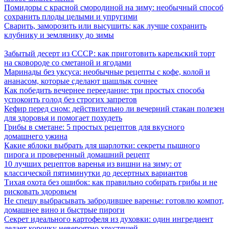
Помидоры с красной смородиной на зиму: необычный способ
сохранить плоды целыми и упругими
Сварить, заморозить или высушить: как лучше сохранить
клубнику и землянику до зимы
Забытый десерт из СССР: как приготовить карельский торт
на сковороде со сметаной и ягодами
Маринады без уксуса: необычные рецепты с кофе, колой и
ананасом, которые сделают шашлык сочнее
Как победить вечернее переедание: три простых способа
успокоить голод без строгих запретов
Кефир перед сном: действительно ли вечерний стакан полезен
для здоровья и помогает похудеть
Грибы в сметане: 5 простых рецептов для вкусного
домашнего ужина
Какие яблоки выбрать для шарлотки: секреты пышного
пирога и проверенный домашний рецепт
10 лучших рецептов варенья из вишни на зиму: от
классической пятиминутки до десертных вариантов
Тихая охота без ошибок: как правильно собирать грибы и не
рисковать здоровьем
Не спешу выбрасывать забродившее варенье: готовлю компот,
домашнее вино и быстрые пироги
Секрет идеального картофеля из духовки: один ингредиент
делает корочку невероятно хрустящей