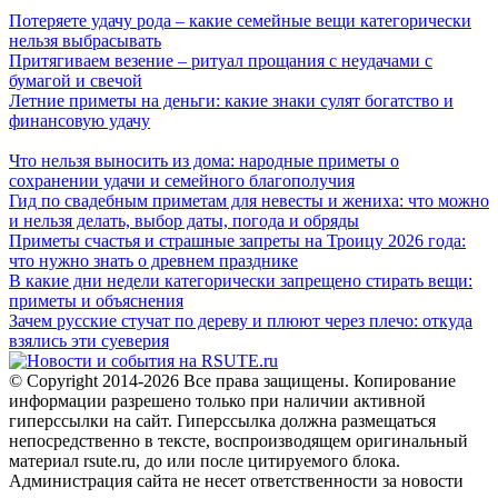
Потеряете удачу рода – какие семейные вещи категорически
нельзя выбрасывать
Притягиваем везение – ритуал прощания с неудачами с
бумагой и свечой
Летние приметы на деньги: какие знаки сулят богатство и
финансовую удачу
Что нельзя выносить из дома: народные приметы о
сохранении удачи и семейного благополучия
Гид по свадебным приметам для невесты и жениха: что можно
и нельзя делать, выбор даты, погода и обряды
Приметы счастья и страшные запреты на Троицу 2026 года:
что нужно знать о древнем празднике
В какие дни недели категорически запрещено стирать вещи:
приметы и объяснения
Зачем русские стучат по дереву и плюют через плечо: откуда
взялись эти суеверия
© Copyright 2014-2026 Все права защищены. Копирование
информации разрешено только при наличии активной
гиперссылки на сайт. Гиперссылка должна размещаться
непосредственно в тексте, воспроизводящем оригинальный
материал rsute.ru, до или после цитируемого блока.
Администрация сайта не несет ответственности за новости