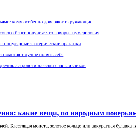
зьями: кому особенно доверяют окружающие
сового благополучия: что говорит нумерология
а: популярные эзотерические практики
и помогают лучше понять себя
речия: астрологи назвали счастливчиков
ния: какие вещи, по народным поверьям
ей. Блестящая монета, золотое кольцо или аккуратная булавка так