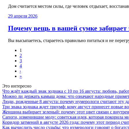
Дом считается местом силы, где человек отдыхает, восстан
29 апреля 2026
Почему вещь в вашей сумке забирает
Вы высыпаетесь, стараетесь правильно питаться и не перегруж
1
2
3
4
›
»
Это интересно
Что ждёт каждый знак зодиака с 10 по 16 августа: любовь, рабо
Можно ли держать камыш дома: что означают народные примет
Люди, рожденные 8 августа: почему нумерологи считают эту д
Три знака зодиака ждет триумф: кому август принесет новые 
Женщина выбирает зеленый: почему этот цвет связан с внутр
Сапоги, изменившие моду: советская идея, которая покорила 
Коридор затмений в августе 2026 года: почему этот период сч
Как вычислить число судьбы: что нумерологи говорят о богатс