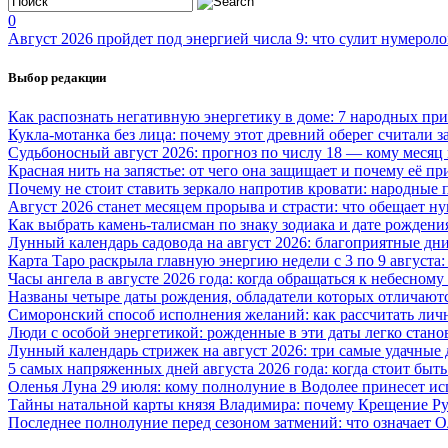
0
Август 2026 пройдет под энергией числа 9: что сулит нумероло
Выбор редакции
Как распознать негативную энергетику в доме: 7 народных пр
Кукла-мотанка без лица: почему этот древний оберег считали 
Судьбоносный август 2026: прогноз по числу 18 — кому месяц
Красная нить на запястье: от чего она защищает и почему её п
Почему не стоит ставить зеркало напротив кровати: народные
Август 2026 станет месяцем прорыва и страсти: что обещает н
Как выбрать камень-талисман по знаку зодиака и дате рождени
Лунный календарь садовода на август 2026: благоприятные дни 
Карта Таро раскрыла главную энергию недели с 3 по 9 августа
Часы ангела в августе 2026 года: когда обращаться к небесном
Названы четыре даты рождения, обладатели которых отличают
Симоронский способ исполнения желаний: как рассчитать личн
Люди с особой энергетикой: рожденные в эти даты легко стан
Лунный календарь стрижек на август 2026: три самые удачные 
5 самых напряженных дней августа 2026 года: когда стоит бы
Оленья Луна 29 июля: кому полнолуние в Водолее принесет ис
Тайны натальной карты князя Владимира: почему Крещение Ру
Последнее полнолуние перед сезоном затмений: что означает О