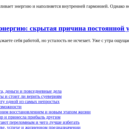
авливает энергию и наполняется внутренней гармонией. Однако н
 энергию: скрытая причина постоянной 
аете себя работой, но усталость не исчезает. Уже с утра ощущает
та, деньги и повседневные дела
ы и стоит ли верить суевериям
ату одной из самых непростых
возможности
енним восстановлением и новым этапом жизни
мир и принесла прибыль другим
итают переломным и чего лучше избегать
тве, успехе и жизненном предназначении