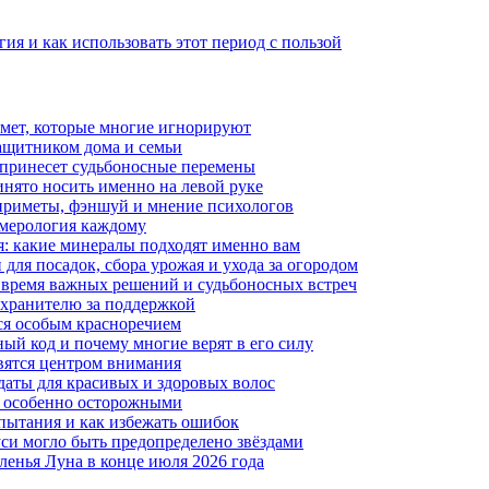
гия и как использовать этот период с пользой
имет, которые многие игнорируют
защитником дома и семьи
 принесет судьбоносные перемены
ринято носить именно на левой руке
 приметы, фэншуй и мнение психологов
умерология каждому
я: какие минералы подходят именно вам
для посадок, сбора урожая и ухода за огородом
: время важных решений и судьбоносных встреч
у хранителю за поддержкой
ся особым красноречием
ый код и почему многие верят в его силу
овятся центром внимания
даты для красивых и здоровых волос
ть особенно осторожными
пытания и как избежать ошибок
си могло быть предопределено звёздами
ленья Луна в конце июля 2026 года