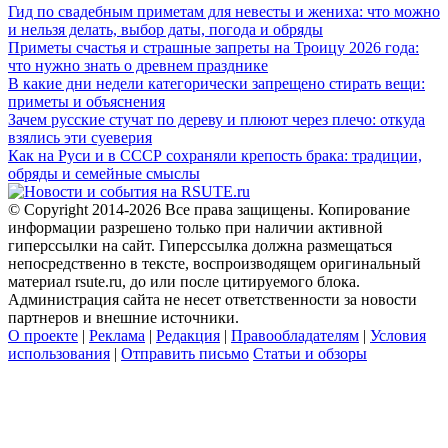
Гид по свадебным приметам для невесты и жениха: что можно
и нельзя делать, выбор даты, погода и обряды
Приметы счастья и страшные запреты на Троицу 2026 года:
что нужно знать о древнем празднике
В какие дни недели категорически запрещено стирать вещи:
приметы и объяснения
Зачем русские стучат по дереву и плюют через плечо: откуда
взялись эти суеверия
Как на Руси и в СССР сохраняли крепость брака: традиции,
обряды и семейные смыслы
© Copyright 2014-2026 Все права защищены. Копирование
информации разрешено только при наличии активной
гиперссылки на сайт. Гиперссылка должна размещаться
непосредственно в тексте, воспроизводящем оригинальный
материал rsute.ru, до или после цитируемого блока.
Администрация сайта не несет ответственности за новости
партнеров и внешние источники.
О проекте
|
Реклама
|
Редакция
|
Правообладателям
|
Условия
использования
|
Отправить письмо
Статьи и обзоры