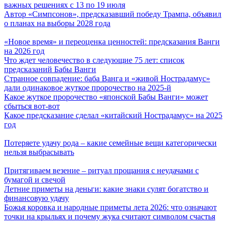
важных решениях с 13 по 19 июля
Автор «Симпсонов», предсказавший победу Трампа, объявил
о планах на выборы 2028 года
«Новое время» и переоценка ценностей: предсказания Ванги
на 2026 год
Что ждет человечество в следующие 75 лет: список
предсказаний Бабы Ванги
Странное совпадение: баба Ванга и «живой Нострадамус»
дали одинаковое жуткое пророчество на 2025-й
Какое жуткое пророчество «японской Бабы Ванги» может
сбыться вот-вот
Какое предсказание сделал «китайский Нострадамус» на 2025
год
Потеряете удачу рода – какие семейные вещи категорически
нельзя выбрасывать
Притягиваем везение – ритуал прощания с неудачами с
бумагой и свечой
Летние приметы на деньги: какие знаки сулят богатство и
финансовую удачу
Божья коровка и народные приметы лета 2026: что означают
точки на крыльях и почему жука считают символом счастья