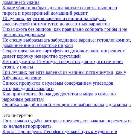
домашнего ужина
Какие яблоки выбрать для шарлотки: секреты пышного
пирога и проверенный домашний рецепт
10 лучших рецептов варенья из вишни на зиму: от
классической пятиминутки до десертных вариантов
Тихая охота без ошибок: как правильно собирать грибы и не
рисковать здоровьем
Не спешу выбрасывать забродившее варенье: готовлю компот,
домашнее вино и быстрые пироги
Секрет идеального картофеля из духовки: один ингредиент
делает корочку невероятно хрустящей
Летний ужин за 15 минут, 5 рецептов для тех, кто не хочет
стоять у плиты
Три лучших рецепта варенья из малины пятиминутки, как у
бабушки в деревне
Список продуктов с нулевым содержанием углеводов,
который удивит каждого
Как приготовить блюда для достатка и мира в семье по
народным рецептам
Ошибка каждой второй женщины в выборе пальца для кольца
Это интересно
Пять знаков судьбы, которые предвещают важные перемены и
их нельзя игнорировать
Карта Таро недели: Иерофант укажет путь к мудрости в