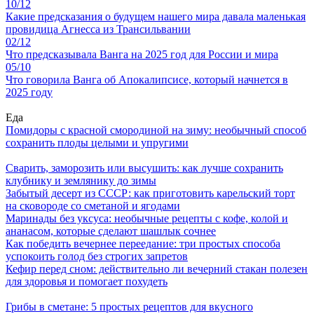
10/12
Какие предсказания о будущем нашего мира давала маленькая
провидица Агнесса из Трансильвании
02/12
Что предсказывала Ванга на 2025 год для России и мира
05/10
Что говорила Ванга об Апокалипсисе, который начнется в
2025 году
Еда
Помидоры с красной смородиной на зиму: необычный способ
сохранить плоды целыми и упругими
Сварить, заморозить или высушить: как лучше сохранить
клубнику и землянику до зимы
Забытый десерт из СССР: как приготовить карельский торт
на сковороде со сметаной и ягодами
Маринады без уксуса: необычные рецепты с кофе, колой и
ананасом, которые сделают шашлык сочнее
Как победить вечернее переедание: три простых способа
успокоить голод без строгих запретов
Кефир перед сном: действительно ли вечерний стакан полезен
для здоровья и помогает похудеть
Грибы в сметане: 5 простых рецептов для вкусного