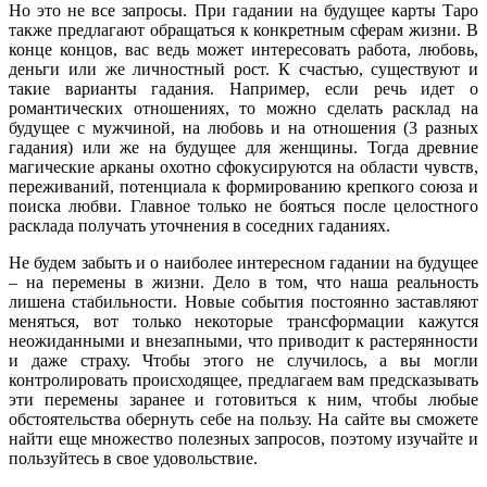
Но это не все запросы. При гадании на будущее карты Таро
также предлагают обращаться к конкретным сферам жизни. В
конце концов, вас ведь может интересовать работа, любовь,
деньги или же личностный рост. К счастью, существуют и
такие варианты гадания. Например, если речь идет о
романтических отношениях, то можно сделать расклад на
будущее с мужчиной, на любовь и на отношения (3 разных
гадания) или же на будущее для женщины. Тогда древние
магические арканы охотно сфокусируются на области чувств,
переживаний, потенциала к формированию крепкого союза и
поиска любви. Главное только не бояться после целостного
расклада получать уточнения в соседних гаданиях.
Не будем забыть и о наиболее интересном гадании на будущее
– на перемены в жизни. Дело в том, что наша реальность
лишена стабильности. Новые события постоянно заставляют
меняться, вот только некоторые трансформации кажутся
неожиданными и внезапными, что приводит к растерянности
и даже страху. Чтобы этого не случилось, а вы могли
контролировать происходящее, предлагаем вам предсказывать
эти перемены заранее и готовиться к ним, чтобы любые
обстоятельства обернуть себе на пользу. На сайте вы сможете
найти еще множество полезных запросов, поэтому изучайте и
пользуйтесь в свое удовольствие.