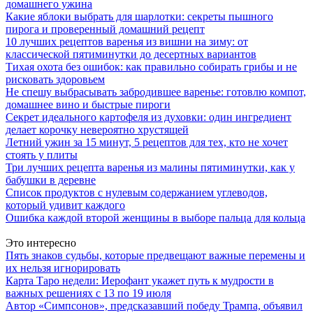
домашнего ужина
Какие яблоки выбрать для шарлотки: секреты пышного
пирога и проверенный домашний рецепт
10 лучших рецептов варенья из вишни на зиму: от
классической пятиминутки до десертных вариантов
Тихая охота без ошибок: как правильно собирать грибы и не
рисковать здоровьем
Не спешу выбрасывать забродившее варенье: готовлю компот,
домашнее вино и быстрые пироги
Секрет идеального картофеля из духовки: один ингредиент
делает корочку невероятно хрустящей
Летний ужин за 15 минут, 5 рецептов для тех, кто не хочет
стоять у плиты
Три лучших рецепта варенья из малины пятиминутки, как у
бабушки в деревне
Список продуктов с нулевым содержанием углеводов,
который удивит каждого
Ошибка каждой второй женщины в выборе пальца для кольца
Это интересно
Пять знаков судьбы, которые предвещают важные перемены и
их нельзя игнорировать
Карта Таро недели: Иерофант укажет путь к мудрости в
важных решениях с 13 по 19 июля
Автор «Симпсонов», предсказавший победу Трампа, объявил