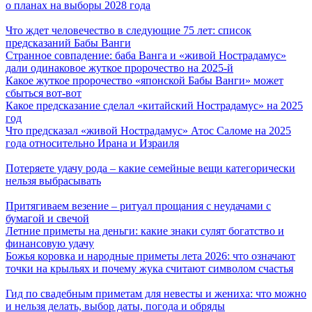
о планах на выборы 2028 года
Что ждет человечество в следующие 75 лет: список
предсказаний Бабы Ванги
Странное совпадение: баба Ванга и «живой Нострадамус»
дали одинаковое жуткое пророчество на 2025-й
Какое жуткое пророчество «японской Бабы Ванги» может
сбыться вот-вот
Какое предсказание сделал «китайский Нострадамус» на 2025
год
Что предсказал «живой Нострадамус» Атос Саломе на 2025
года относительно Ирана и Израиля
Потеряете удачу рода – какие семейные вещи категорически
нельзя выбрасывать
Притягиваем везение – ритуал прощания с неудачами с
бумагой и свечой
Летние приметы на деньги: какие знаки сулят богатство и
финансовую удачу
Божья коровка и народные приметы лета 2026: что означают
точки на крыльях и почему жука считают символом счастья
Гид по свадебным приметам для невесты и жениха: что можно
и нельзя делать, выбор даты, погода и обряды