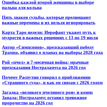
Ошибка каждой второй женщины в выборе
пальца для кольца
Пять знаков судьбы, которые предвещают
важные перемены и их нельзя игнорировать
Карта Таро недели: Иерофант укажет путь к
мудрости в важных решениях с 13 по 19 июля
Автор «Симпсонов», предсказавший победу
Трампа, объявил о планах на выборы 2028 года
Рой «пчел» и 7-месячная война: мрачные
предсказания Нострадамуса на 2026 год
Почему Распутин говорил о приближении
«Страшного суда», и как он связан с 2026 годом
Загадка «великого пчелиного роя» и конец
Запада: Нострадамус оставил тревожное
пророчество на 2026 год