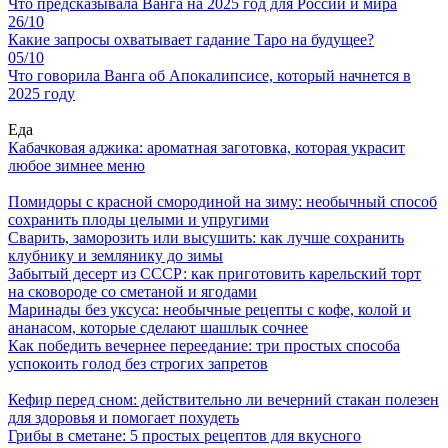
Что предсказывала Ванга на 2025 год для России и мира
26/10
Какие запросы охватывает гадание Таро на будущее?
05/10
Что говорила Ванга об Апокалипсисе, который начнется в
2025 году
Еда
Кабачковая аджика: ароматная заготовка, которая украсит
любое зимнее меню
Помидоры с красной смородиной на зиму: необычный способ
сохранить плоды целыми и упругими
Сварить, заморозить или высушить: как лучше сохранить
клубнику и землянику до зимы
Забытый десерт из СССР: как приготовить карельский торт
на сковороде со сметаной и ягодами
Маринады без уксуса: необычные рецепты с кофе, колой и
ананасом, которые сделают шашлык сочнее
Как победить вечернее переедание: три простых способа
успокоить голод без строгих запретов
Кефир перед сном: действительно ли вечерний стакан полезен
для здоровья и помогает похудеть
Грибы в сметане: 5 простых рецептов для вкусного