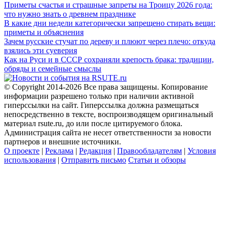
Приметы счастья и страшные запреты на Троицу 2026 года:
что нужно знать о древнем празднике
В какие дни недели категорически запрещено стирать вещи:
приметы и объяснения
Зачем русские стучат по дереву и плюют через плечо: откуда
взялись эти суеверия
Как на Руси и в СССР сохраняли крепость брака: традиции,
обряды и семейные смыслы
© Copyright 2014-2026 Все права защищены. Копирование
информации разрешено только при наличии активной
гиперссылки на сайт. Гиперссылка должна размещаться
непосредственно в тексте, воспроизводящем оригинальный
материал rsute.ru, до или после цитируемого блока.
Администрация сайта не несет ответственности за новости
партнеров и внешние источники.
О проекте
|
Реклама
|
Редакция
|
Правообладателям
|
Условия
использования
|
Отправить письмо
Статьи и обзоры