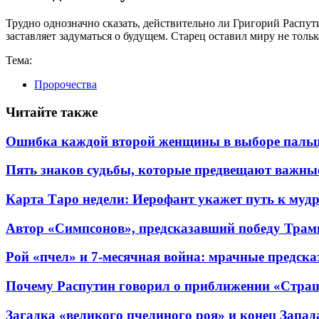
Трудно однозначно сказать, действительно ли Григорий Распу
заставляет задуматься о будущем. Старец оставил миру не толь
Тема:
Пророчества
Читайте также
Ошибка каждой второй женщины в выборе пальц
Пять знаков судьбы, которые предвещают важные
Карта Таро недели: Иерофант укажет путь к мудр
Автор «Симпсонов», предсказавший победу Трамп
Рой «пчел» и 7-месячная война: мрачные предска
Почему Распутин говорил о приближении «Страшно
Загадка «великого пчелиного роя» и конец Запад