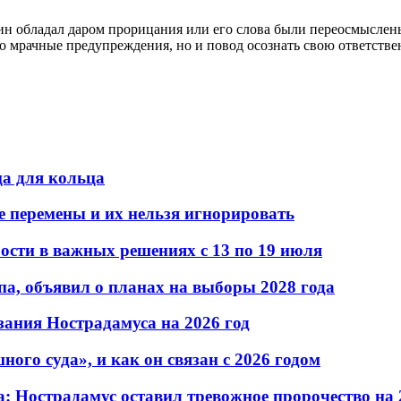
тин обладал даром прорицания или его слова были переосмыслен
ко мрачные предупреждения, но и повод осознать свою ответствен
а для кольца
 перемены и их нельзя игнорировать
ости в важных решениях с 13 по 19 июля
а, объявил о планах на выборы 2028 года
зания Нострадамуса на 2026 год
го суда», и как он связан с 2026 годом
а: Нострадамус оставил тревожное пророчество на 