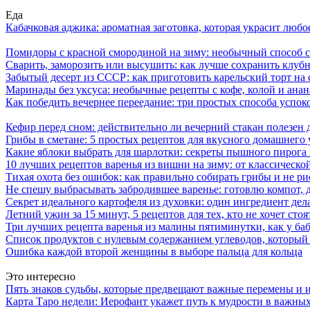
Еда
Кабачковая аджика: ароматная заготовка, которая украсит люб
Помидоры с красной смородиной на зиму: необычный способ 
Сварить, заморозить или высушить: как лучше сохранить клуб
Забытый десерт из СССР: как приготовить карельский торт на 
Маринады без уксуса: необычные рецепты с кофе, колой и ана
Как победить вечернее переедание: три простых способа успоко
Кефир перед сном: действительно ли вечерний стакан полезен д
Грибы в сметане: 5 простых рецептов для вкусного домашнего
Какие яблоки выбрать для шарлотки: секреты пышного пирог
10 лучших рецептов варенья из вишни на зиму: от классическ
Тихая охота без ошибок: как правильно собирать грибы и не ри
Не спешу выбрасывать забродившее варенье: готовлю компот,
Секрет идеального картофеля из духовки: один ингредиент дел
Летний ужин за 15 минут, 5 рецептов для тех, кто не хочет сто
Три лучших рецепта варенья из малины пятиминутки, как у ба
Список продуктов с нулевым содержанием углеводов, который
Ошибка каждой второй женщины в выборе пальца для кольца
Это интересно
Пять знаков судьбы, которые предвещают важные перемены и и
Карта Таро недели: Иерофант укажет путь к мудрости в важных