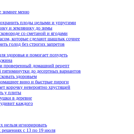
ое зимнее меню
сохранить плоды целыми и упругими
нику и землянику до зимы
сковороде со сметаной и ягодами
насом, которые сделают шашлык сочнее
ить голод без строгих запретов
ля здоровья и помогает похудеть
 ужина
а и проверенный домашний рецепт
ой пятиминутки до десертных вариантов
сковать здоровьем
 домашнее вино и быстрые пироги
ает корочку невероятно хрустящей
ять у плиты
бушки в деревне
 удивит каждого
х нельзя игнорировать
 решениях с 13 по 19 июля