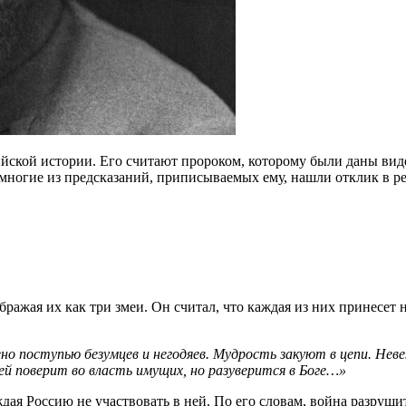
йской истории. Его считают пророком, которому были даны виде
 многие из предсказаний, приписываемых ему, нашли отклик в р
ажая их как три змеи. Он считал, что каждая из них принесет н
но поступью безумцев и негодяев. Мудрость закуют в цепи. Не
й поверит во власть имущих, но разуверится в Боге…»
 Россию не участвовать в ней. По его словам, война разрушит н