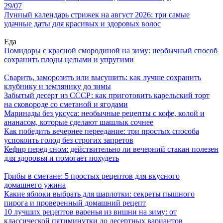
29/07
Лунный календарь стрижек на август 2026: три самые
удачные даты для красивых и здоровых волос
Еда
Помидоры с красной смородиной на зиму: необычный способ
сохранить плоды целыми и упругими
Сварить, заморозить или высушить: как лучше сохранить
клубнику и землянику до зимы
Забытый десерт из СССР: как приготовить карельский торт
на сковороде со сметаной и ягодами
Маринады без уксуса: необычные рецепты с кофе, колой и
ананасом, которые сделают шашлык сочнее
Как победить вечернее переедание: три простых способа
успокоить голод без строгих запретов
Кефир перед сном: действительно ли вечерний стакан полезен
для здоровья и помогает похудеть
Грибы в сметане: 5 простых рецептов для вкусного
домашнего ужина
Какие яблоки выбрать для шарлотки: секреты пышного
пирога и проверенный домашний рецепт
10 лучших рецептов варенья из вишни на зиму: от
классической пятиминутки до десертных вариантов