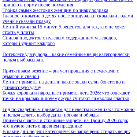
пришло в норму после похудения
Тройка самых жестоких женщин по знаку зодиака
Главное открытие о детях после эпидуралки скрывали годами,
учёные сказали правду
Летний ужин за 15 минут, 5 рецептов для тех, кто не хочет
стоять у плиты
Список продуктов с нулевым содержанием углеводов,
который удивит каждого
Потеряете удачу рода – какие семейные вещи категорически
нельзя выбрасывать
Притягиваем везение – ритуал прощания с неудачами с
бумагой и свечой
Летние приметы на деньги: какие знаки сулят богатство и
финансовую удачу
Божья коровка и народные приметы лета 2026: что означают
точки на крыльях и почему жука считают символом счастья
Гид по свадебным приметам для невесты и жениха: что можно
и нельзя делать, выбор даты, погода и обряды
Приметы счастья и страшные запреты на Троицу 2026 года:
что нужно знать о древнем празднике
В какие дни недели категорически запрещено стирать вещи:
приметы и объяснения