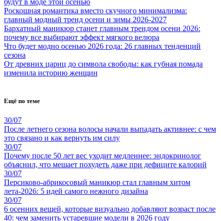
будут в моде этой осенью
Роскошная романтика вместо скучного минимализма:
главный модный тренд осени и зимы 2026-2027
Бархатный маникюр станет главным трендом осени 2026:
почему все выбирают эффект мягкого велюра
Что будет модно осенью 2026 года: 26 главных тенденций
сезона
От древних цариц до символа свободы: как губная помада
изменила историю женщин
Ещё по теме
30/07
После летнего сезона волосы начали выпадать активнее: с чем
это связано и как вернуть им силу
30/07
Почему после 50 лет вес уходит медленнее: эндокринолог
объяснил, что мешает похудеть даже при дефиците калорий
30/07
Персиково-абрикосовый маникюр стал главным хитом
лета-2026: 5 идей самого нежного дизайна
30/07
6 осенних вещей, которые визуально добавляют возраст после
40: чем заменить устаревшие модели в 2026 году