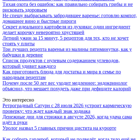
Тихая охота без ошибок: как правильно собирать грибы и не
рисковать здоровьем
Не спешу выбрасывать забродившее варенье: готовлю компот,
домашнее вино и быстрые пироги
Секрет идеального картофеля из духовки: один ингредиент
делает корочку невероятно хрустящей
Летний ужин за 15 минут, 5 рецептов для тех, кто не хочет
стоять у плиты
Три лучших рецепта варенья из малины пятиминутки, как у
бабушки в деревне
Список продуктов с нулевым содержанием углеводов,
который удивит каждого
Как приготовить блюда для достатка и мира в семье по
народным рецептам
Почему после 50 лет вес уходит медленнее: эндокринолог
объяснил, что мешает похудеть даже при дефиците калорий
Это интересно
Ретроградный Сатурн с 28 июля 2026 устроит кармическую
проверку: что ждет каждый знак зодиака
Денежные дни для стрижки в августе 2026, когда удача сама
идёт в руки
Уролог назвал 5 главных причин цистита на курорте
Как собрать гардероб, который не подведёт, когда тело ещё не