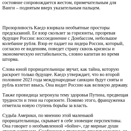
состояние сопровождается жестом, примечательным для
Ванги – поднятым вверх указательным пальцем.
Прозорливость Каедэ взорвала необъятные просторы
предсказаний. Ее взор скользит за горизонты, прозревая
будущее России: воссоединение с Донбассом, небольшое
колебание рубля. Взор ее падает на лидера России, который,
согласно ее видениям, поведет страну сквозь кризисы и
экономическую нестабильность, словно капитан во время
шторма.
Слова юной прорицательницы звучат, как тайна, которую
раскроет только будущее. Каедэ утверждает, что во второй
половине 2023 года международные санкции будут сняты и
рубль взлетит ввысь. Она видит Россию как великую державу.
Также провидица затронула тему здоровья Путина, предвещая
трудности и тени на горизонте. Помимо этого, француженка
отметила новую ступень борьбы за власть.
Судьба Америки, по мнению этой маленькой
прорицательницы, скрывает в себе зловещие перспективы.
Она говорит о необъявленной «бойне», где мирные души