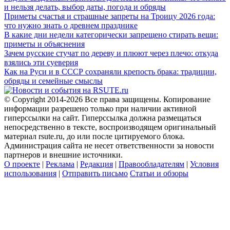
и нельзя делать, выбор даты, погода и обряды
Приметы счастья и страшные запреты на Троицу 2026 года:
что нужно знать о древнем празднике
В какие дни недели категорически запрещено стирать вещи:
приметы и объяснения
Зачем русские стучат по дереву и плюют через плечо: откуда
взялись эти суеверия
Как на Руси и в СССР сохраняли крепость брака: традиции,
обряды и семейные смыслы
© Copyright 2014-2026 Все права защищены. Копирование
информации разрешено только при наличии активной
гиперссылки на сайт. Гиперссылка должна размещаться
непосредственно в тексте, воспроизводящем оригинальный
материал rsute.ru, до или после цитируемого блока.
Администрация сайта не несет ответственности за новости
партнеров и внешние источники.
О проекте
|
Реклама
|
Редакция
|
Правообладателям
|
Условия
использования
|
Отправить письмо
Статьи и обзоры