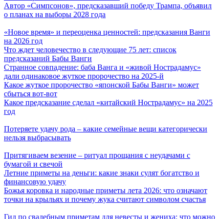
Автор «Симпсонов», предсказавший победу Трампа, объявил
о планах на выборы 2028 года
«Новое время» и переоценка ценностей: предсказания Ванги
на 2026 год
Что ждет человечество в следующие 75 лет: список
предсказаний Бабы Ванги
Странное совпадение: баба Ванга и «живой Нострадамус»
дали одинаковое жуткое пророчество на 2025-й
Какое жуткое пророчество «японской Бабы Ванги» может
сбыться вот-вот
Какое предсказание сделал «китайский Нострадамус» на 2025
год
Потеряете удачу рода – какие семейные вещи категорически
нельзя выбрасывать
Притягиваем везение – ритуал прощания с неудачами с
бумагой и свечой
Летние приметы на деньги: какие знаки сулят богатство и
финансовую удачу
Божья коровка и народные приметы лета 2026: что означают
точки на крыльях и почему жука считают символом счастья
Гид по свадебным приметам для невесты и жениха: что можно