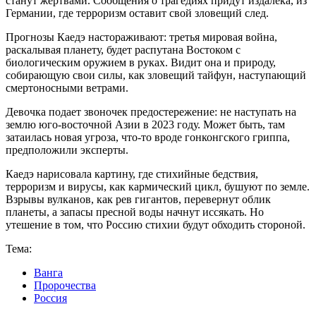
станут жертвами. Сообщения о трагедиях придут издалека, из
Германии, где терроризм оставит свой зловещий след.
Прогнозы Каедэ настораживают: третья мировая война,
раскалывая планету, будет распутана Востоком с
биологическим оружием в руках. Видит она и природу,
собирающую свои силы, как зловещий тайфун, наступающий
смертоносными ветрами.
Девочка подает звоночек предостережение: не наступать на
землю юго-восточной Азии в 2023 году. Может быть, там
затаилась новая угроза, что-то вроде гонконгского гриппа,
предположили эксперты.
Каедэ нарисовала картину, где стихийные бедствия,
терроризм и вирусы, как кармический цикл, бушуют по земле.
Взрывы вулканов, как рев гигантов, перевернут облик
планеты, а запасы пресной воды начнут иссякать. Но
утешение в том, что Россию стихии будут обходить стороной.
Тема:
Ванга
Пророчества
Россия