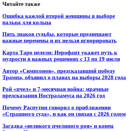
Читайте также
Ошибка каждой второй женщины в выборе
пальца для кольца
Пять знаков судьбы, которые предвещают
важные перемены и их нельзя игнорировать
Карта Таро недели: Иерофант укажет путь к
мудрости в важных решениях с 13 по 19 июля
Автор «Симпсонов», предсказавший победу
Трампа, объявил о планах на выборы 2028 года
Рой «пчел» и 7-месячная война: мрачные
предсказания Нострадамуса на 2026 год
Почему Распутин говорил о приближении
«Страшного суда», и как он связан с 2026 годом
Загадка «великого пчелиного роя» и конец