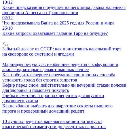
10/12
Какие предсказания о будущем нашего мира давала маленькая
провидица Агнесса из Трансильвании
02/12
Что предсказывала Ванга на 2025 год для России и мира
26/10
Какие запросы охватывает гадание Таро на будущее?
Еда
Забытый десерт из СССР: как приготовить карельский торт
на сковороде со сметаной и ягодами
Маринады без уксуса: необычные рецепты с кофе, колой и
ананасом, которые сделают шашлык сочнее
Как победить вечернее переедание: три простых способа
успокоить голод без строгих запретов
Кефир перед сном: действительно ли вечерний стакан полезен
для здоровья и помогает похудеть
Грибы в сметане: 5 простых рецептов для вкусного
домашнего ужина
Какие яблоки выбрать для шарлотки: секреты пышного
пирога и проверенный домашний рецепт
10 лучших рецептов варенья из вишни на зиму: от
классической пятиминутки до десертных вариантов