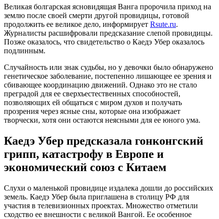
Великая болгарская ясновидящая Ванга пророчила приход на
землю после своей смерти другой провидицы, готовой
продолжить ее великое дело, информирует
Rsute.ru
.
Журналисты расшифровали предсказание слепой провидицы.
Позже оказалось, что свидетельство о Каедэ Убер оказалось
подлинным.
Случайность или знак судьбы, но у девочки было обнаружено
генетическое заболевание, постепенно лишающее ее зрения и
сбивающее координацию движений. Однако это не стало
преградой для ее сверхъестественных способностей,
позволяющих ей общаться с миром духов и получать
прозрения через ясные сны, которые она изображает
творчески, хотя они остаются неясными для ее юного ума.
Каедэ Убер предсказала гонконгский
грипп, катастрофу в Европе и
экономический союз с Китаем
Слухи о маленькой провидице издалека дошли до российских
земель. Каедэ Убер была приглашена в столицу РФ для
участия в телевизионных проектах. Множество отметили
сходство ее внешности с великой Вангой. Ее особенное