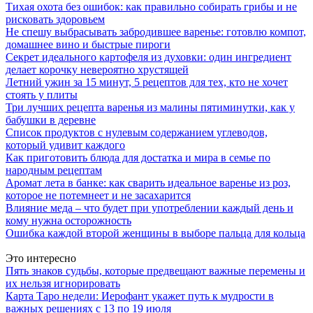
Тихая охота без ошибок: как правильно собирать грибы и не
рисковать здоровьем
Не спешу выбрасывать забродившее варенье: готовлю компот,
домашнее вино и быстрые пироги
Секрет идеального картофеля из духовки: один ингредиент
делает корочку невероятно хрустящей
Летний ужин за 15 минут, 5 рецептов для тех, кто не хочет
стоять у плиты
Три лучших рецепта варенья из малины пятиминутки, как у
бабушки в деревне
Список продуктов с нулевым содержанием углеводов,
который удивит каждого
Как приготовить блюда для достатка и мира в семье по
народным рецептам
Аромат лета в банке: как сварить идеальное варенье из роз,
которое не потемнеет и не засахарится
Влияние меда – что будет при употреблении каждый день и
кому нужна осторожность
Ошибка каждой второй женщины в выборе пальца для кольца
Это интересно
Пять знаков судьбы, которые предвещают важные перемены и
их нельзя игнорировать
Карта Таро недели: Иерофант укажет путь к мудрости в
важных решениях с 13 по 19 июля