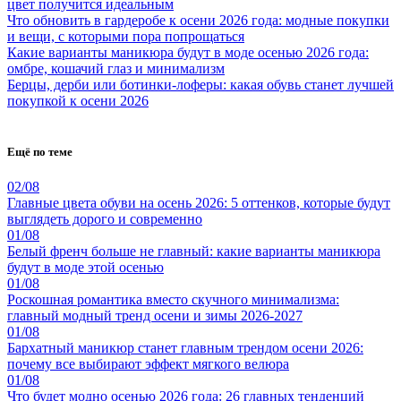
цвет получится идеальным
Что обновить в гардеробе к осени 2026 года: модные покупки
и вещи, с которыми пора попрощаться
Какие варианты маникюра будут в моде осенью 2026 года:
омбре, кошачий глаз и минимализм
Берцы, дерби или ботинки-лоферы: какая обувь станет лучшей
покупкой к осени 2026
Ещё по теме
02/08
Главные цвета обуви на осень 2026: 5 оттенков, которые будут
выглядеть дорого и современно
01/08
Белый френч больше не главный: какие варианты маникюра
будут в моде этой осенью
01/08
Роскошная романтика вместо скучного минимализма:
главный модный тренд осени и зимы 2026-2027
01/08
Бархатный маникюр станет главным трендом осени 2026:
почему все выбирают эффект мягкого велюра
01/08
Что будет модно осенью 2026 года: 26 главных тенденций