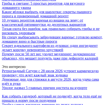
Грибы в сметане: 5 простых рецептов для вкусного
домашнего ужина
Какие яблоки выбрать для шарлотки: секреты пышного
пирога и проверенный домашний рецепт
10 лучших рецептов варенья из вишни на зиму: от
классической пятиминутки до десертных вариантов
Тихая охота без ошибок: как правильно собирать грибы и не
рисковать здоровьем
Не спешу выбрасывать забродившее варенье: готовлю компот,
домашнее вино и быстрые пироги
Секрет идеального картофеля из духовки: один ингредиент
делает корочку невероятно хрустящей
Почему после 50 лет вес уходит медленнее: эндокринолог
объяснил, что мешает похудеть даже при дефиците калорий
Это интересно
Ретроградный Сатурн с 28 июля 2026 устроит кармическую
проверку: что ждет каждый знак зодиака
Денежные дни для стрижки в августе 2026, когда удача сама
идёт в руки
Уролог назвал 5 главных причин цистита на курорте
Как собрать гардероб, который не подведёт, когда тело ещё не
пришло в норму после похудения
Тройка самых жестоких женщин по знаку зодиака