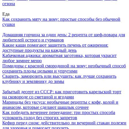
сезона
Еда
Как сохранить мяту на зиму: простые способы без обычной
сушки
Домашняя горчица за один день: 2 рецепта от шеф-повара для
любителей острого и гурманов
Какие каши помогают защитить печень от ожирения:
доступные продукты на каждый день
Кабачковая аджика: ароматная заготовка, которая украсит
любое зимнее меню
Помидоры с красной смородиной на зиму: необычный способ
сохранить плоды целыми и упругими
Сварить, заморозить или высушить: как лучше сохранить
клубнику и землянику до зимы
Забытый десерт из СССР: как приготовить карельский торт
на сковороде со сметаной и ягодами
Маринады без уксуса: необычные рецепты с кофе, колой и
ананасом, которые сделают шашлык сочнее
Как победить вечернее переедание: три простых способа
успокоить голод без строгих запретов
Кефир перед сном: действительно ли вечерний стакан полезен
для здоровья и помогает похудеть