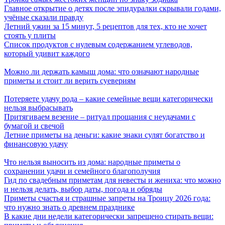
Главное открытие о детях после эпидуралки скрывали годами,
учёные сказали правду
Летний ужин за 15 минут, 5 рецептов для тех, кто не хочет
стоять у плиты
Список продуктов с нулевым содержанием углеводов,
который удивит каждого
Можно ли держать камыш дома: что означают народные
приметы и стоит ли верить суевериям
Потеряете удачу рода – какие семейные вещи категорически
нельзя выбрасывать
Притягиваем везение – ритуал прощания с неудачами с
бумагой и свечой
Летние приметы на деньги: какие знаки сулят богатство и
финансовую удачу
Что нельзя выносить из дома: народные приметы о
сохранении удачи и семейного благополучия
Гид по свадебным приметам для невесты и жениха: что можно
и нельзя делать, выбор даты, погода и обряды
Приметы счастья и страшные запреты на Троицу 2026 года:
что нужно знать о древнем празднике
В какие дни недели категорически запрещено стирать вещи: