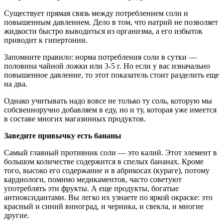
Существует прямая связь между потреблением соли и
повышенным давлением. Дело в том, что натрий не позволяет
жидкости быстро выводиться из организма, а его избыток
приводит к гипертонии.
Запомните правило: норма потребления соли в сутки —
половина чайной ложки или 3-5 г. Но если у вас изначально
повышенное давление, то этот показатель стоит разделить еще
на два.
Однако учитывать надо вовсе не только ту соль, которую мы
собсвенноручно добавляем в еду, но и ту, которая уже имеется
в составе многих магазинных продуктов.
Заведите привычку есть бананы
Самый главный противник соли — это калий. Этот элемент в
большом количестве содержится в спелых бананах. Кроме
того, высоко его содержание и в абрикосах (кураге), потому
кардиологи, помимо медикаментов, часто советуют
употреблять эти фрукты. А еще продукты, богатые
антиоксидантами. Вы легко их узнаете по яркой окраске: это
красный и синий виноград, и черника, и свекла, и многие
другие.