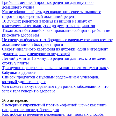
Грибы в сметане: 5 простых рецептов для вкусного
домашнего ужина
Какие яблоки выбрать для шарлотки: секреты пышного
пирога и проверенный домашний рецепт
10 лучших рецептов варенья из вишни на зиму: от
классической пятиминутки до десертных вариантов
Тихая охота без ошибок: как правильно собирать грибы и не
рисковать здоровьем
Не спешу выбрасывать забродившее варенье: готовлю компот,
домашнее вино и быстрые пироги
Секрет идеального картофеля из духовки: один ингредиент
делает корочку невероятно хрустящей
Летний ужин за 15 минут, 5 рецептов для тех, кто не хочет
стоять у плиты
Три лучших рецепта варенья из малины пятиминутки, как у
бабушки в деревне
Список продуктов с нулевым содержанием углеводов,
который удивит каждого
Чем может пахнуть организм при разных заболеваниях: что
запах тела говорит о здоровье
Это интересно
5 вечерних упражнений против «офисной шеи»: как снять
напряжение после рабочего дня
Как победить вечернее переедание: три простых способа