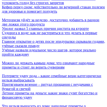
успокоить голод без строгих запретов
Кефир перед сном: действительно ли вечерний стакан полезен
для здоровья и помогает похудеть
Метеоризм уйдёт за неделю, достаточно добавить в рацион
две ложки этого продукта
Уролог назвал 5 главных причин цистита на курорте
Судорога в воде: как не растеряться и что делать в первые
секунды
Главное открытие о детях после эпидуралки скрывали годами,
учёные сказали правду
Учёные назвали идеальное число шагов, которое реально
пройти каждому
Можно ли держать камыш дома: что означают народные
приметы и стоит ли верить суевериям
Потеряете удачу рода – какие семейные вещи категорически
нельзя выбрасывать
Притягиваем везение – ритуал прощания с неудачами с
бумагой и свечой
Летние приметы на деньги: какие знаки сулят богатство и
финансовую удачу
Что нельзя выносить из дома: народные приметы о