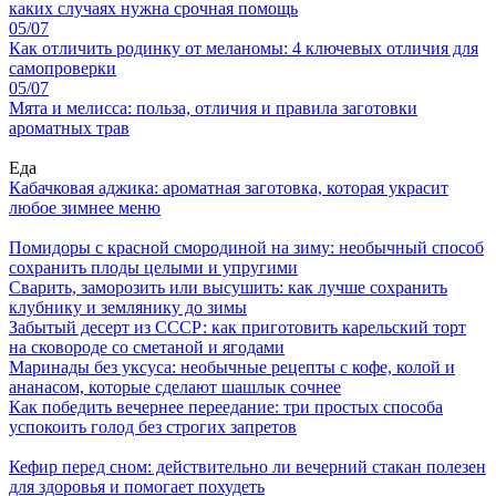
каких случаях нужна срочная помощь
05/07
Как отличить родинку от меланомы: 4 ключевых отличия для
самопроверки
05/07
Мята и мелисса: польза, отличия и правила заготовки
ароматных трав
Еда
Кабачковая аджика: ароматная заготовка, которая украсит
любое зимнее меню
Помидоры с красной смородиной на зиму: необычный способ
сохранить плоды целыми и упругими
Сварить, заморозить или высушить: как лучше сохранить
клубнику и землянику до зимы
Забытый десерт из СССР: как приготовить карельский торт
на сковороде со сметаной и ягодами
Маринады без уксуса: необычные рецепты с кофе, колой и
ананасом, которые сделают шашлык сочнее
Как победить вечернее переедание: три простых способа
успокоить голод без строгих запретов
Кефир перед сном: действительно ли вечерний стакан полезен
для здоровья и помогает похудеть