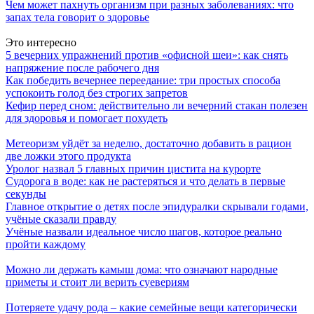
Чем может пахнуть организм при разных заболеваниях: что
запах тела говорит о здоровье
Это интересно
5 вечерних упражнений против «офисной шеи»: как снять
напряжение после рабочего дня
Как победить вечернее переедание: три простых способа
успокоить голод без строгих запретов
Кефир перед сном: действительно ли вечерний стакан полезен
для здоровья и помогает похудеть
Метеоризм уйдёт за неделю, достаточно добавить в рацион
две ложки этого продукта
Уролог назвал 5 главных причин цистита на курорте
Судорога в воде: как не растеряться и что делать в первые
секунды
Главное открытие о детях после эпидуралки скрывали годами,
учёные сказали правду
Учёные назвали идеальное число шагов, которое реально
пройти каждому
Можно ли держать камыш дома: что означают народные
приметы и стоит ли верить суевериям
Потеряете удачу рода – какие семейные вещи категорически