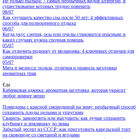
Не только пыльца: 7 самых необычных видов аллергии, в
существование которых трудно поверить
08/07
Как улучшить качество сна после 50 лет: 4 эффективных
способа для полноценного отдыха
06/07
Когда укус слепня, осы или пчелы становится опасным: в
каких случаях нужна срочная помощь
05/07
Как отличить родинку от меланомы: 4 ключевых отличия для
самопроверки
05/07
Мята и мелисса: польза, отличия и правила заготовки
ароматных трав
Еда
Кабачковая аджика: ароматная заготовка, которая украсит
любое зимнее меню
Помидоры с красной смородиной на зиму: необычный способ
сохранить плоды целыми и упругими
Сварить, заморозить или высушить: как лучше сохранить
клубнику и землянику до зимы
Забытый десерт из СССР: как приготовить карельский торт
на сковороде со сметаной и ягодами