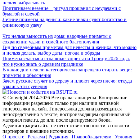
нельзя выбрасывать
Притягиваем везение – ритуал прощания с неудачами с
бумагой и свечой
Летние приметы на деньги: какие знаки сулят богатство и
финансовую удачу
Что нельзя выносить из дома: народные приметы о
сохранении удачи и семейного благополучия
Гид по свадебным приметам для невесты и жениха: что можно
и нельзя делать, выбор даты, погода и обряды
Приметы счастья и страшные запреты на Троицу 2026 года:
что нужно знать о древнем празднике
В какие дни недели категорически запрещено стирать вещи:
приметы и объяснения
Зачем русские стучат по дереву и плюют через плечо: откуда
взялись эти суеверия
© Copyright 2014-2026 Все права защищены. Копирование
информации разрешено только при наличии активной
гиперссылки на сайт. Гиперссылка должна размещаться
непосредственно в тексте, воспроизводящем оригинальный
материал rsute.ru, до или после цитируемого блока.
Администрация сайта не несет ответственности за новости
партнеров и внешние источники.
О проекте
|
Реклама
|
Редакция
|
Правообладателям
|
Условия