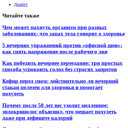
Диабет
Читайте также
Чем может пахнуть организм при разных
заболеваниях: что запах тела говорит о здоровье
5 вечерних упражнений против «офисной шеи»:
как снять напряжение после рабочего дня
Как победить вечернее переедание: три простых
способа успокоить голод без строгих запретов
Кефир перед сном: действительно ли вечерний
стакан полезен для здоровья и помогает
похудеть
Почему после 50 лет вес уходит медленнее:
эндокринолог объяснил, что мешает похудеть
даже при дефиците калорий