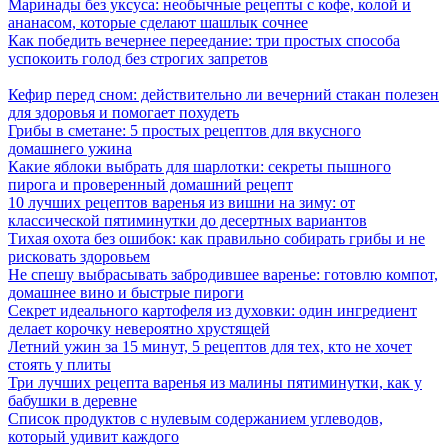
Маринады без уксуса: необычные рецепты с кофе, колой и
ананасом, которые сделают шашлык сочнее
Как победить вечернее переедание: три простых способа
успокоить голод без строгих запретов
Кефир перед сном: действительно ли вечерний стакан полезен
для здоровья и помогает похудеть
Грибы в сметане: 5 простых рецептов для вкусного
домашнего ужина
Какие яблоки выбрать для шарлотки: секреты пышного
пирога и проверенный домашний рецепт
10 лучших рецептов варенья из вишни на зиму: от
классической пятиминутки до десертных вариантов
Тихая охота без ошибок: как правильно собирать грибы и не
рисковать здоровьем
Не спешу выбрасывать забродившее варенье: готовлю компот,
домашнее вино и быстрые пироги
Секрет идеального картофеля из духовки: один ингредиент
делает корочку невероятно хрустящей
Летний ужин за 15 минут, 5 рецептов для тех, кто не хочет
стоять у плиты
Три лучших рецепта варенья из малины пятиминутки, как у
бабушки в деревне
Список продуктов с нулевым содержанием углеводов,
который удивит каждого