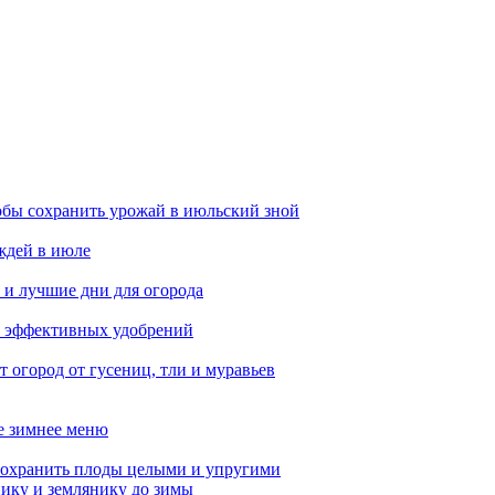
обы сохранить урожай в июльский зной
ождей в июле
 и лучшие дни для огорода
5 эффективных удобрений
 огород от гусениц, тли и муравьев
ое зимнее меню
сохранить плоды целыми и упругими
нику и землянику до зимы