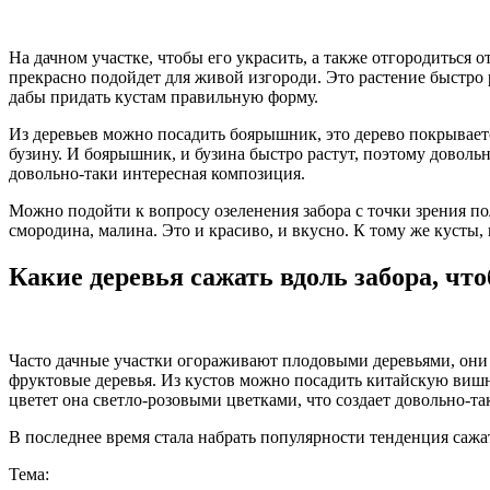
На дачном участке, чтобы его украсить, а также отгородиться 
прекрасно подойдет для живой изгороди. Это растение быстро р
дабы придать кустам правильную форму.
Из деревьев можно посадить боярышник, это дерево покрывает
бузину. И боярышник, и бузина быстро растут, поэтому доволь
довольно-таки интересная композиция.
Можно подойти к вопросу озеленения забора с точки зрения п
смородина, малина. Это и красиво, и вкусно. К тому же кусты, 
Какие деревья сажать вдоль забора, что
Часто дачные участки огораживают плодовыми деревьями, они 
фруктовые деревья. Из кустов можно посадить китайскую вишню
цветет она светло-розовыми цветками, что создает довольно-т
В последнее время стала набрать популярности тенденция сажать
Тема: