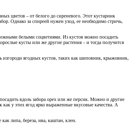
зных цветов – от белого до сиреневого. Этот кустарник
бор. Однако за спиреей нужен уход, ее необходимо стричь,
 нежными белыми соцветиями. Из кустов можно посадить
корослые кусты или же другие растения – и тогда получится
ь изгороди ягодных кустов, таких как шиповник, крыжовник,
посадить вдоль забора орех или же персик. Можно и другие
 как у этих ягод ярко выраженные вкусовые качества. А
как липа, береза, ива, каштан, клен.