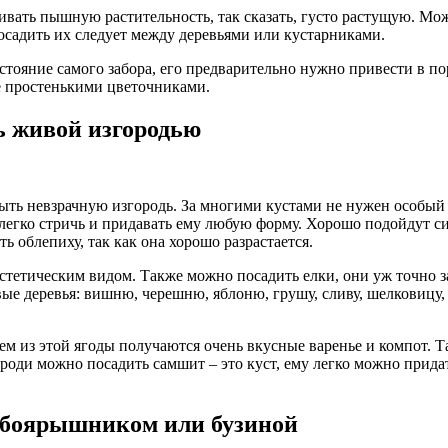
вать пышную растительность, так сказать, густо растущую. Мож
осадить их следует между деревьями или кустарниками.
стояние самого забора, его предварительно нужно привести в п
е простенькими цветочниками.
ь живой изгородью
ыть невзрачную изгородь. За многими кустами не нужен особый у
 легко стричь и придавать ему любую форму. Хорошо подойдут сир
ь облепиху, так как она хорошо разрастается.
эстетическим видом. Также можно посадить елки, они уж точно з
ые деревья: вишню, черешню, яблоню, грушу, сливу, шелковицу, 
ем из этой ягоды получаются очень вкусные варенье и компот. 
ороди можно посадить самшит – это куст, ему легко можно прида
, боярышником или бузиной