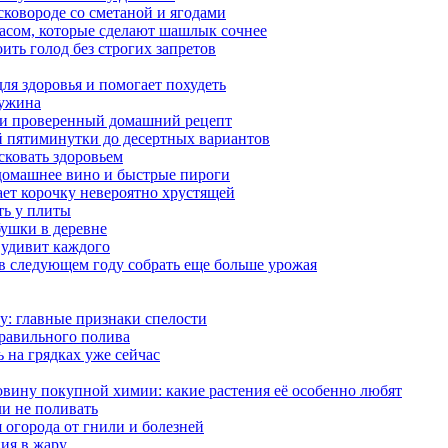
сковороде со сметаной и ягодами
насом, которые сделают шашлык сочнее
ить голод без строгих запретов
ля здоровья и помогает похудеть
 ужина
а и проверенный домашний рецепт
ой пятиминутки до десертных вариантов
сковать здоровьем
 домашнее вино и быстрые пироги
ает корочку невероятно хрустящей
ять у плиты
бушки в деревне
 удивит каждого
ы в следующем году собрать еще больше урожая
у: главные признаки спелости
правильного полива
ь на грядках уже сейчас
овину покупной химии: какие растения её особенно любят
ли не поливать
 огорода от гнили и болезней
ния в жару