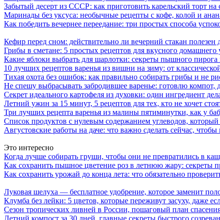
Забытый десерт из СССР: как приготовить карельский торт на 
Маринады без уксуса: необычные рецепты с кофе, колой и ана
Как победить вечернее переедание: три простых способа успоко
Кефир перед сном: действительно ли вечерний стакан полезен д
Грибы в сметане: 5 простых рецептов для вкусного домашнего
Какие яблоки выбрать для шарлотки: секреты пышного пирог
10 лучших рецептов варенья из вишни на зиму: от классическ
Тихая охота без ошибок: как правильно собирать грибы и не ри
Не спешу выбрасывать забродившее варенье: готовлю компот,
Секрет идеального картофеля из духовки: один ингредиент дел
Летний ужин за 15 минут, 5 рецептов для тех, кто не хочет сто
Три лучших рецепта варенья из малины пятиминутки, как у ба
Список продуктов с нулевым содержанием углеводов, который
Августовские работы на даче: что важно сделать сейчас, чтоб
Это интересно
Когда лучше собирать груши, чтобы они не превратились в каш
Как сохранить пышное цветение роз в летнюю жару: секреты 
Как сохранить урожай до конца лета: что обязательно проверит
Луковая шелуха — бесплатное удобрение, которое заменит пол
Клумба без лейки: 5 цветов, которые переживут засуху, даже ес
Сезон тропических ливней в России, пошаговый план спасения
Летний компост за 30 дней, главные секреты быстрого созрева