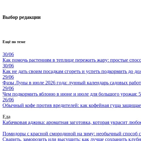
Выбор редакции
Ещё по теме
30/06
Как помочь растениям в теплице пережить жару: простые спос
30/06
Как не дать своим посадкам сгореть и успеть подкормить до д
29/06
Фазы Луны в июле 2026 года: лунный календарь садовых работ
29/06
Чем подкормить яблоню в июне и июле для большого урожая: 
26/06
Обычный кофе против вредителей: как кофейная гуща защищает
Еда
Кабачковая аджика: ароматная заготовка, которая украсит люб
Помидоры с красной смородиной на зиму: необычный способ 
Сварить, заморозить или высушить: как лучше сохранить клуб