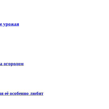
ше урожая
за огородом
я её особенно любят