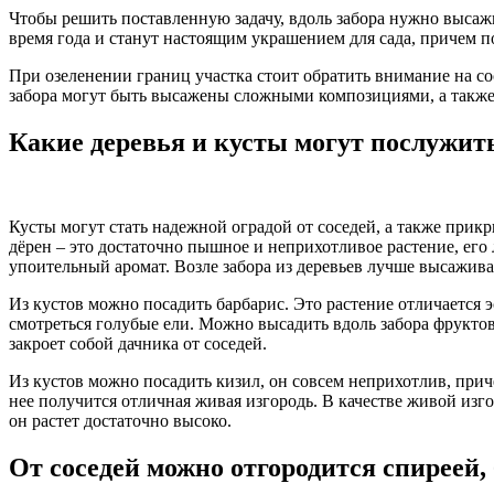
Чтобы решить поставленную задачу, вдоль забора нужно высажи
время года и станут настоящим украшением для сада, причем п
При озеленении границ участка стоит обратить внимание на со
забора могут быть высажены сложными композициями, а такж
Какие деревья и кусты могут послужит
Кусты могут стать надежной оградой от соседей, а также прикр
дёрен – это достаточно пышное и неприхотливое растение, его
упоительный аромат. Возле забора из деревьев лучше высаживат
Из кустов можно посадить барбарис. Это растение отличается 
смотреться голубые ели. Можно высадить вдоль забора фруктов
закроет собой дачника от соседей.
Из кустов можно посадить кизил, он совсем неприхотлив, прич
нее получится отличная живая изгородь. В качестве живой изг
он растет достаточно высоко.
От соседей можно отгородится спиреей