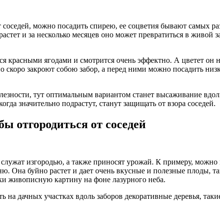
от соседей, можно посадить спирею, ее соцветия бывают самых ра
астет и за несколько месяцев оно может превратиться в живой за
ся красными ягодами и смотрится очень эффектно. А цветет он
но скоро закроют собою забор, а перед ними можно посадить низ
олезности, тут оптимальным вариантом станет высаживание вдол
когда значительно подрастут, станут защищать от взора соседей.
бы отгородиться от соседей
служат изгородью, а также приносят урожай. К примеру, можно 
. Она буйно растет и дает очень вкусные и полезные плоды, так
аки живописную картину на фоне лазурного неба.
 на дачных участках вдоль заборов декоративные деревья, такие 