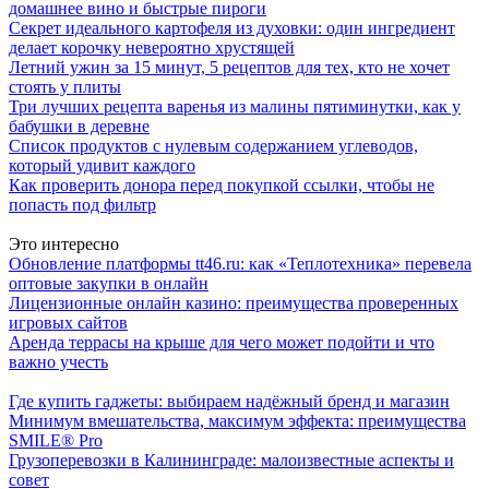
домашнее вино и быстрые пироги
Секрет идеального картофеля из духовки: один ингредиент
делает корочку невероятно хрустящей
Летний ужин за 15 минут, 5 рецептов для тех, кто не хочет
стоять у плиты
Три лучших рецепта варенья из малины пятиминутки, как у
бабушки в деревне
Список продуктов с нулевым содержанием углеводов,
который удивит каждого
Как проверить донора перед покупкой ссылки, чтобы не
попасть под фильтр
Это интересно
Обновление платформы tt46.ru: как «Теплотехника» перевела
оптовые закупки в онлайн
Лицензионные онлайн казино: преимущества проверенных
игровых сайтов
Аренда террасы на крыше для чего может подойти и что
важно учесть
Где купить гаджеты: выбираем надёжный бренд и магазин
Минимум вмешательства, максимум эффекта: преимущества
SMILE® Pro
Грузоперевозки в Калининграде: малоизвестные аспекты и
совет