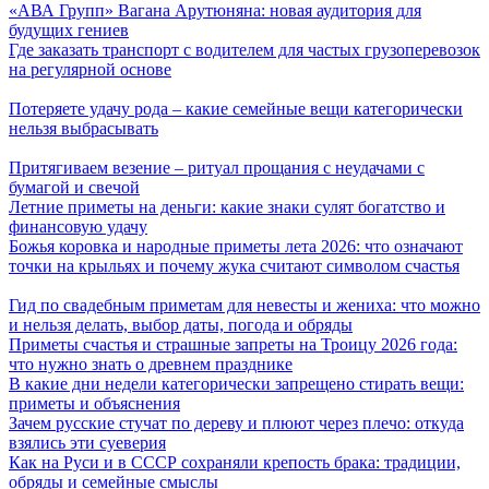
«АВА Групп» Вагана Арутюняна: новая аудитория для
будущих гениев
Где заказать транспорт с водителем для частых грузоперевозок
на регулярной основе
Потеряете удачу рода – какие семейные вещи категорически
нельзя выбрасывать
Притягиваем везение – ритуал прощания с неудачами с
бумагой и свечой
Летние приметы на деньги: какие знаки сулят богатство и
финансовую удачу
Божья коровка и народные приметы лета 2026: что означают
точки на крыльях и почему жука считают символом счастья
Гид по свадебным приметам для невесты и жениха: что можно
и нельзя делать, выбор даты, погода и обряды
Приметы счастья и страшные запреты на Троицу 2026 года:
что нужно знать о древнем празднике
В какие дни недели категорически запрещено стирать вещи:
приметы и объяснения
Зачем русские стучат по дереву и плюют через плечо: откуда
взялись эти суеверия
Как на Руси и в СССР сохраняли крепость брака: традиции,
обряды и семейные смыслы