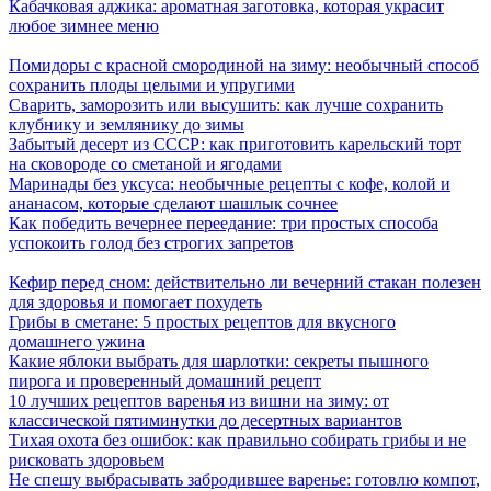
Кабачковая аджика: ароматная заготовка, которая украсит
любое зимнее меню
Помидоры с красной смородиной на зиму: необычный способ
сохранить плоды целыми и упругими
Сварить, заморозить или высушить: как лучше сохранить
клубнику и землянику до зимы
Забытый десерт из СССР: как приготовить карельский торт
на сковороде со сметаной и ягодами
Маринады без уксуса: необычные рецепты с кофе, колой и
ананасом, которые сделают шашлык сочнее
Как победить вечернее переедание: три простых способа
успокоить голод без строгих запретов
Кефир перед сном: действительно ли вечерний стакан полезен
для здоровья и помогает похудеть
Грибы в сметане: 5 простых рецептов для вкусного
домашнего ужина
Какие яблоки выбрать для шарлотки: секреты пышного
пирога и проверенный домашний рецепт
10 лучших рецептов варенья из вишни на зиму: от
классической пятиминутки до десертных вариантов
Тихая охота без ошибок: как правильно собирать грибы и не
рисковать здоровьем
Не спешу выбрасывать забродившее варенье: готовлю компот,