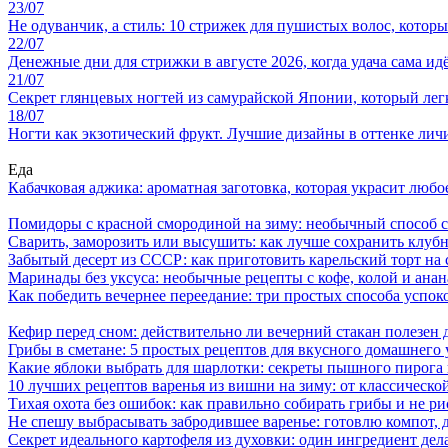
23/07
Не одуванчик, а стиль: 10 стрижек для пушистых волос, котор
22/07
Денежные дни для стрижки в августе 2026, когда удача сама ид
21/07
Секрет глянцевых ногтей из самурайской Японии, который лег
18/07
Ногти как экзотический фрукт. Лучшие дизайны в оттенке личи
Еда
Кабачковая аджика: ароматная заготовка, которая украсит люб
Помидоры с красной смородиной на зиму: необычный способ 
Сварить, заморозить или высушить: как лучше сохранить клуб
Забытый десерт из СССР: как приготовить карельский торт на 
Маринады без уксуса: необычные рецепты с кофе, колой и ана
Как победить вечернее переедание: три простых способа успоко
Кефир перед сном: действительно ли вечерний стакан полезен д
Грибы в сметане: 5 простых рецептов для вкусного домашнего
Какие яблоки выбрать для шарлотки: секреты пышного пирог
10 лучших рецептов варенья из вишни на зиму: от классическ
Тихая охота без ошибок: как правильно собирать грибы и не ри
Не спешу выбрасывать забродившее варенье: готовлю компот,
Секрет идеального картофеля из духовки: один ингредиент дел