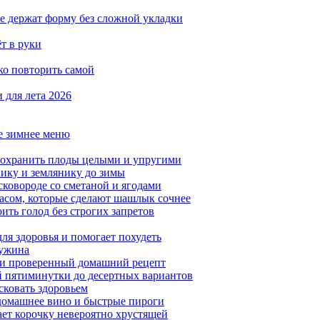
ые держат форму без сложной укладки
ёт в руки
ко повторить самой
 для лета 2026
ое зимнее меню
сохранить плоды целыми и упругими
нику и землянику до зимы
сковороде со сметаной и ягодами
насом, которые сделают шашлык сочнее
ить голод без строгих запретов
ля здоровья и помогает похудеть
 ужина
а и проверенный домашний рецепт
ой пятиминутки до десертных вариантов
сковать здоровьем
 домашнее вино и быстрые пироги
ает корочку невероятно хрустящей