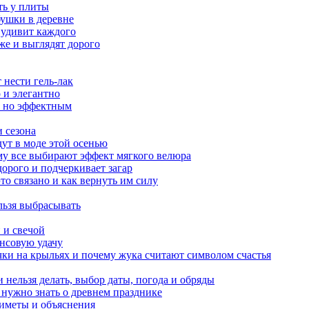
ять у плиты
бушки в деревне
 удивит каждого
же и выглядят дорого
 нести гель-лак
 и элегантно
, но эффектным
и сезона
ут в моде этой осенью
му все выбирают эффект мягкого велюра
орого и подчеркивает загар
то связано и как вернуть им силу
льзя выбрасывать
 и свечой
ансовую удачу
чки на крыльях и почему жука считают символом счастья
 нельзя делать, выбор даты, погода и обряды
 нужно знать о древнем празднике
риметы и объяснения