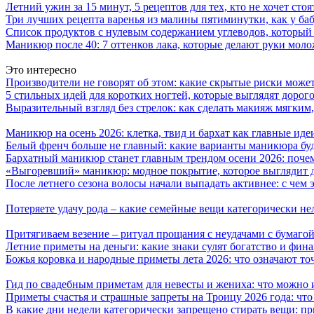
Летний ужин за 15 минут, 5 рецептов для тех, кто не хочет сто
Три лучших рецепта варенья из малины пятиминутки, как у ба
Список продуктов с нулевым содержанием углеводов, который
Маникюр после 40: 7 оттенков лака, которые делают руки моло
Это интересно
Производители не говорят об этом: какие скрытые риски может
5 стильных идей для коротких ногтей, которые выглядят дорого
Выразительный взгляд без стрелок: как сделать макияж мягким
Маникюр на осень 2026: клетка, твид и бархат как главные иде
Белый френч больше не главный: какие варианты маникюра буд
Бархатный маникюр станет главным трендом осени 2026: поче
«Выгоревший» маникюр: модное покрытие, которое выглядит д
После летнего сезона волосы начали выпадать активнее: с чем э
Потеряете удачу рода – какие семейные вещи категорически не
Притягиваем везение – ритуал прощания с неудачами с бумагой
Летние приметы на деньги: какие знаки сулят богатство и фин
Божья коровка и народные приметы лета 2026: что означают то
Гид по свадебным приметам для невесты и жениха: что можно и
Приметы счастья и страшные запреты на Троицу 2026 года: что
В какие дни недели категорически запрещено стирать вещи: п