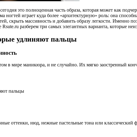
годня это полноценная часть образа, которая может как подчер
рма ногтей играет куда более «архитектурную» роль: она способ
тей, скрыть массивность и добавить образу легкости. Именно по
е Rsute.ru разберем три самых элегантных варианта, которые не
торые удлиняют пальцы
нность
ом в мире маникюра, и не случайно. Их мягко заостренный конч
ные оттенки, нюд, нежные пастельные тона или классический фр