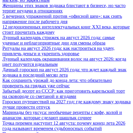
мягким, но эффектным
Женщины этих знаков зодиака блистают в бизнесе, но часто
терпят неудачи в отношениях
5 вечерних упражнений против «офисной шеи»: как снять
напряжение после рабочего дня
12 недооцененных интеллектуальных книг XXI века, которые
стоит прочитать каждому
Лунный календарь стрижек на август 2026 года: самые
удачные и неблагоприятные дни для смены образа
Ритуалы на август 2026 года: как настроиться на удачу,
привлечь деньги и укрепить здоровье
Лунный календарь окрашивания волос на август 2026: когда
цвет получится идеальным
Дачный гороскоп на август 2026 года: что ждет каждый знак
зодиака в последний месяц лета
Как сохранить урожай до конца лета: что обязательно
проверить на грядках уже сейчас
Забытый десерт из СССР: как приготовить карельский торт
на сковороде со сметаной и ягодами
Гороскоп путешествий на 2027 год: где каждому знаку зодиака
лучше провести отпуск
Маринады без уксуса: необычные рецепты с кофе, колой и
ананасом, которые сделают шашлык сочнее
Точка перемен наступит 12 августа: почему конец лета 2026
года называют временем судьбоносных событий