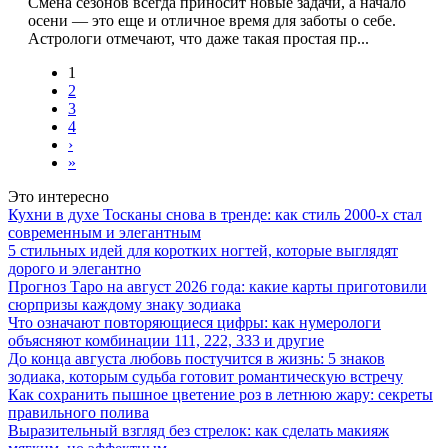
Смена сезонов всегда приносит новые задачи, а начало
осени — это еще и отличное время для заботы о себе.
Астрологи отмечают, что даже такая простая пр...
1
2
3
4
›
»
Это интересно
Кухни в духе Тосканы снова в тренде: как стиль 2000-х стал
современным и элегантным
5 стильных идей для коротких ногтей, которые выглядят
дорого и элегантно
Прогноз Таро на август 2026 года: какие карты приготовили
сюрпризы каждому знаку зодиака
Что означают повторяющиеся цифры: как нумерологи
объясняют комбинации 111, 222, 333 и другие
До конца августа любовь постучится в жизнь: 5 знаков
зодиака, которым судьба готовит романтическую встречу
Как сохранить пышное цветение роз в летнюю жару: секреты
правильного полива
Выразительный взгляд без стрелок: как сделать макияж