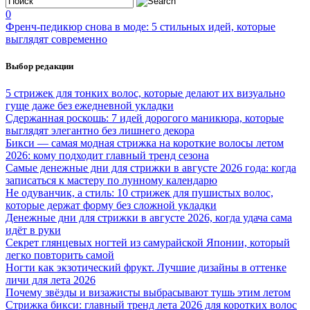
0
Френч-педикюр снова в моде: 5 стильных идей, которые
выглядят современно
Выбор редакции
5 стрижек для тонких волос, которые делают их визуально
гуще даже без ежедневной укладки
Сдержанная роскошь: 7 идей дорогого маникюра, которые
выглядят элегантно без лишнего декора
Бикси — самая модная стрижка на короткие волосы летом
2026: кому подходит главный тренд сезона
Самые денежные дни для стрижки в августе 2026 года: когда
записаться к мастеру по лунному календарю
Не одуванчик, а стиль: 10 стрижек для пушистых волос,
которые держат форму без сложной укладки
Денежные дни для стрижки в августе 2026, когда удача сама
идёт в руки
Секрет глянцевых ногтей из самурайской Японии, который
легко повторить самой
Ногти как экзотический фрукт. Лучшие дизайны в оттенке
личи для лета 2026
Почему звёзды и визажисты выбрасывают тушь этим летом
Стрижка бикси: главный тренд лета 2026 для коротких волос