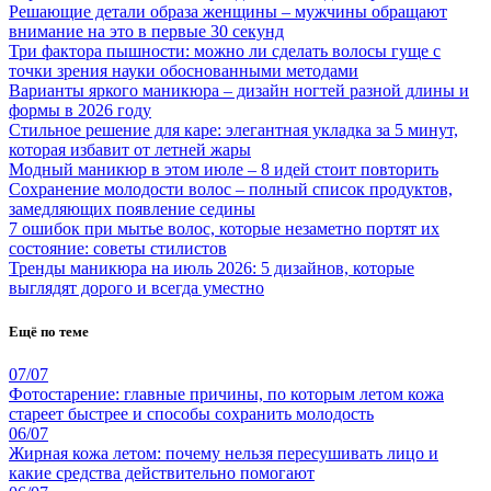
Решающие детали образа женщины – мужчины обращают
внимание на это в первые 30 секунд
Три фактора пышности: можно ли сделать волосы гуще с
точки зрения науки обоснованными методами
Варианты яркого маникюра – дизайн ногтей разной длины и
формы в 2026 году
Стильное решение для каре: элегантная укладка за 5 минут,
которая избавит от летней жары
Модный маникюр в этом июле – 8 идей стоит повторить
Сохранение молодости волос – полный список продуктов,
замедляющих появление седины
7 ошибок при мытье волос, которые незаметно портят их
состояние: советы стилистов
Тренды маникюра на июль 2026: 5 дизайнов, которые
выглядят дорого и всегда уместно
Ещё по теме
07/07
Фотостарение: главные причины, по которым летом кожа
стареет быстрее и способы сохранить молодость
06/07
Жирная кожа летом: почему нельзя пересушивать лицо и
какие средства действительно помогают