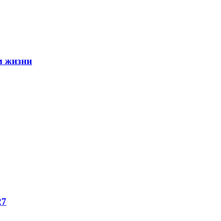
м жизни
27