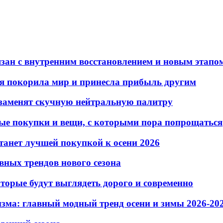
язан с внутренним восстановлением и новым этапо
рая покорила мир и принесла прибыль другим
е заменят скучную нейтральную палитру
дные покупки и вещи, с которыми пора попрощаться
танет лучшей покупкой к осени 2026
авных трендов нового сезона
которые будут выглядеть дорого и современно
зма: главный модный тренд осени и зимы 2026-20