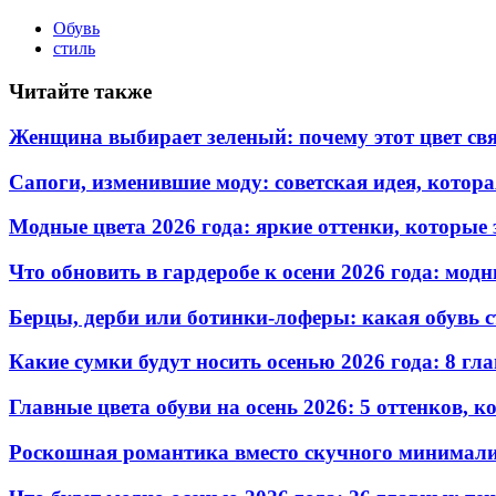
Обувь
стиль
Читайте также
Женщина выбирает зеленый: почему этот цвет св
Сапоги, изменившие моду: советская идея, кото
Модные цвета 2026 года: яркие оттенки, которы
Что обновить в гардеробе к осени 2026 года: мо
Берцы, дерби или ботинки-лоферы: какая обувь с
Какие сумки будут носить осенью 2026 года: 8 гл
Главные цвета обуви на осень 2026: 5 оттенков, 
Роскошная романтика вместо скучного минимали