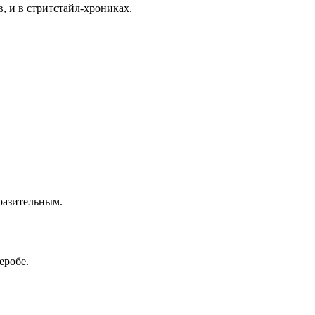
, и в стритстайл-хрониках.
ыразительным.
еробе.