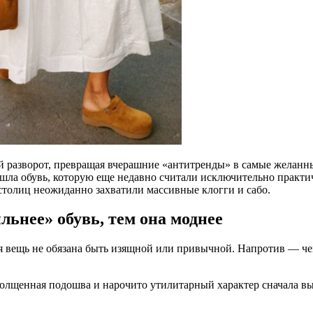
й разворот, превращая вчерашние «антитренды» в самые желанные
шла обувь, которую еще недавно считали исключительно практич
столиц неожиданно захватили массивные клогги и сабо.
льнее» обувь, тем она моднее
ая вещь не обязана быть изящной или привычной. Напротив — че
олщенная подошва и нарочито утилитарный характер сначала вы