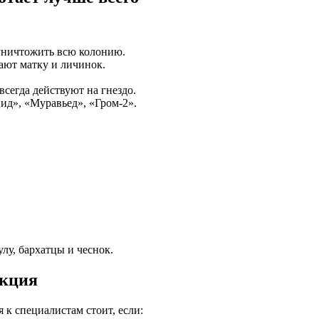
т уничтожить всю колонию.
жают матку и личинок.
сегда действуют на гнездо.
ид», «Муравьед», «Гром-2».
лу, бархатцы и чеснок.
екция
 к специалистам стоит, если: