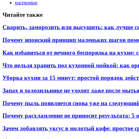
насекомые
Читайте также
Сварить, заморозить или высушить: как лучше с
Почему японский принцип маленьких шагов помо
Как избавиться от вечного беспорядка на кухне:
Что нельзя хранить под кухонной мойкой: как ор
Уборка кухни за 15 минут: простой порядок дейс
Запах в холодильнике не уходит даже после мыть
Почему пыль появляется снова уже на следующий
Почему расхламление не приносит результата: 5 
Зачем добавлять уксус в молотый кофе: простое 