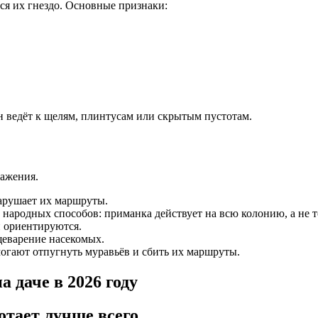
тся их гнездо. Основные признаки:
н ведёт к щелям, плинтусам или скрытым пустотам.
ражения.
нарушает их маршруты.
народных способов: приманка действует на всю колонию, а не т
и ориентируются.
щеварение насекомых.
омогают отпугнуть муравьёв и сбить их маршруты.
отает лучше всего