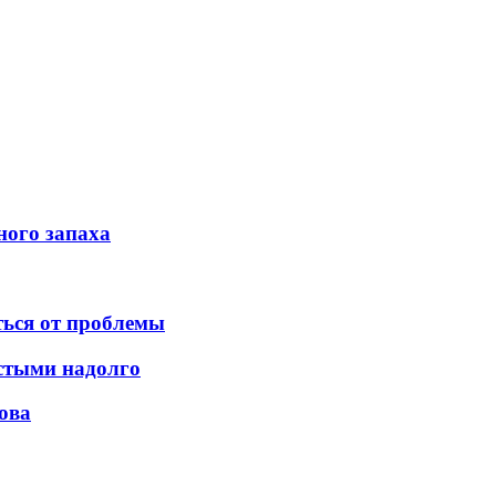
ного запаха
ться от проблемы
истыми надолго
ова