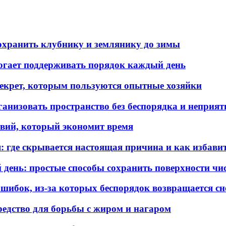
охранить клубнику и землянику до зимы
гает поддерживать порядок каждый день
 секрет, которым пользуются опытные хозяйки
ганизовать пространство без беспорядка и неприят
твий, который экономит время
я: где скрывается настоящая причина и как избави
 день: простые способы сохранить поверхности ч
ошибок, из-за которых беспорядок возвращается сн
средство для борьбы с жиром и нагаром