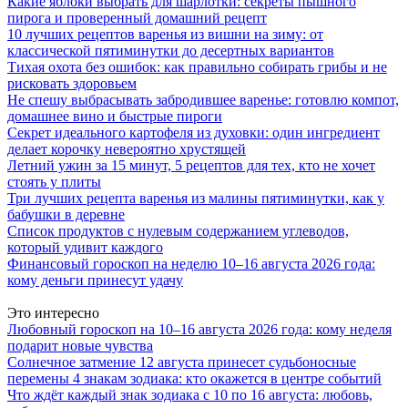
Какие яблоки выбрать для шарлотки: секреты пышного
пирога и проверенный домашний рецепт
10 лучших рецептов варенья из вишни на зиму: от
классической пятиминутки до десертных вариантов
Тихая охота без ошибок: как правильно собирать грибы и не
рисковать здоровьем
Не спешу выбрасывать забродившее варенье: готовлю компот,
домашнее вино и быстрые пироги
Секрет идеального картофеля из духовки: один ингредиент
делает корочку невероятно хрустящей
Летний ужин за 15 минут, 5 рецептов для тех, кто не хочет
стоять у плиты
Три лучших рецепта варенья из малины пятиминутки, как у
бабушки в деревне
Список продуктов с нулевым содержанием углеводов,
который удивит каждого
Финансовый гороскоп на неделю 10–16 августа 2026 года:
кому деньги принесут удачу
Это интересно
Любовный гороскоп на 10–16 августа 2026 года: кому неделя
подарит новые чувства
Солнечное затмение 12 августа принесет судьбоносные
перемены 4 знакам зодиака: кто окажется в центре событий
Что ждёт каждый знак зодиака с 10 по 16 августа: любовь,