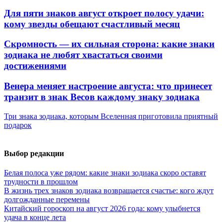
Для пяти знаков август откроет полосу удачи:
кому звезды обещают счастливый месяц
Скромность — их сильная сторона: какие знаки
зодиака не любят хвастаться своими
достижениями
Венера меняет настроение августа: что принесет
транзит в знак Весов каждому знаку зодиака
Три знака зодиака, которым Вселенная приготовила приятный
подарок
Выбор редакции
Белая полоса уже рядом: какие знаки зодиака скоро оставят
трудности в прошлом
В жизнь трех знаков зодиака возвращается счастье: кого ждут
долгожданные перемены
Китайский гороскоп на август 2026 года: кому улыбнется
удача в конце лета