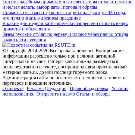
Гид по свадебным приметам для невесты и жениха: что можно
и нельзя делать, выбор даты, погода и обряды
Приметы счастья и страшные запреты на Троицу 2026 года:
что нужно знать о древнем празднике
В какие дни недели категорически запрещено стирать вещи:
приметы и объяснения
Зачем русские стучат по дереву и плюют через плечо: откуда
взялись эти суеверия
© Copyright 2014-2026 Все права защищены. Копирование
информации разрешено только при наличии активной
гиперссылки на сайт. Гиперссылка должна размещаться
непосредственно в тексте, воспроизводящем оригинальный
материал rsute.ru, до или после цитируемого блока.
Администрация сайта не несет ответственности за новости
партнеров и внешние источники.
О проекте
|
Реклама
|
Редакция
|
Правообладателям
|
Условия
использования
|
Отправить письмо
Статьи и обзоры