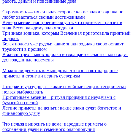
работа, деньги и повседневные дела
Скромность — их сильная сторона: какие знаки зодиака не
любят хвастаться своими достижениями
Венера меняет настроение августа: что принесет транзит в
знак Весов каждому знаку зодиака
Три знака зодиака, которым Вселенная приготовила приятный
подарок
Белая полоса уже рядом: какие знаки зодиака скоро оставят
трудности в прошлом
В жизнь трех знаков зодиака возвращается счастье: кого ждут
долгожданные перемены
Можно ли держать камыш дома: что означают народные
приметы и стоит ли верить суевериям
Потеряете удачу рода – какие семейные вещи категорически
нельзя выбрасывать
Притягиваем везение – ритуал прощания с неудачами с
бумагой и свечой
Летние приметы на деньги: какие знаки сулят богатство и
финансовую удачу
Что нельзя выносить из дома: народные приметы о
сохранении удачи и семейного благополучия