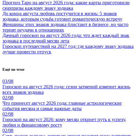
Прогноз Таро на август 2026 года: какие карты приготовили
сюрпризы каждому знаку зодиака
До конца августа любовь постучится в жизнь: 5 знаков
зодиака, которым судьба готовит романтическую встречу
Женщины этих знаков зодиака блистают в бизнесе, но часто
терпят неудачи в отношениях
Дачный гороскоп на август 2026 года: что ждет каждый знак
зодиака в последний месяц лета
Гороскоп путешествий на 2027 год: где каждому знаку зодиака
лучше провести отпуск
Ещё по теме
03/08
Гороскоп на август 2026 года: сезон затмений изменит жизнь
всех знаков зодиака
02/08
Что принесет август 2026 года: главные астрологические
события месяца и самые важные даты
02/08
Гороскоп на август 2026: кому месяц откроет путь к успеху,
любви и финансовому росту
02/08
Семь знаков зодиака, которым август подарит шанс встретить