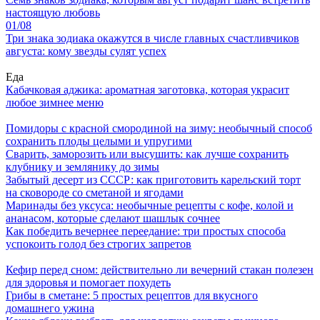
настоящую любовь
01/08
Три знака зодиака окажутся в числе главных счастливчиков
августа: кому звезды сулят успех
Еда
Кабачковая аджика: ароматная заготовка, которая украсит
любое зимнее меню
Помидоры с красной смородиной на зиму: необычный способ
сохранить плоды целыми и упругими
Сварить, заморозить или высушить: как лучше сохранить
клубнику и землянику до зимы
Забытый десерт из СССР: как приготовить карельский торт
на сковороде со сметаной и ягодами
Маринады без уксуса: необычные рецепты с кофе, колой и
ананасом, которые сделают шашлык сочнее
Как победить вечернее переедание: три простых способа
успокоить голод без строгих запретов
Кефир перед сном: действительно ли вечерний стакан полезен
для здоровья и помогает похудеть
Грибы в сметане: 5 простых рецептов для вкусного
домашнего ужина