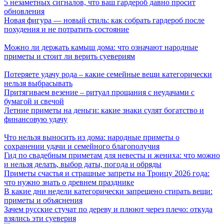
5 незаметных сигналов, что ваш гардероб давно просит
обновления
Новая фигура — новый стиль: как собрать гардероб после
похудения и не потратить состояние
Можно ли держать камыш дома: что означают народные
приметы и стоит ли верить суевериям
Потеряете удачу рода – какие семейные вещи категорически
нельзя выбрасывать
Притягиваем везение – ритуал прощания с неудачами с
бумагой и свечой
Летние приметы на деньги: какие знаки сулят богатство и
финансовую удачу
Что нельзя выносить из дома: народные приметы о
сохранении удачи и семейного благополучия
Гид по свадебным приметам для невесты и жениха: что можно
и нельзя делать, выбор даты, погода и обряды
Приметы счастья и страшные запреты на Троицу 2026 года:
что нужно знать о древнем празднике
В какие дни недели категорически запрещено стирать вещи:
приметы и объяснения
Зачем русские стучат по дереву и плюют через плечо: откуда
взялись эти суеверия