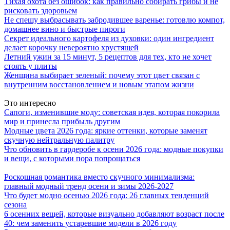
Тихая охота без ошибок: как правильно собирать грибы и не
рисковать здоровьем
Не спешу выбрасывать забродившее варенье: готовлю компот,
домашнее вино и быстрые пироги
Секрет идеального картофеля из духовки: один ингредиент
делает корочку невероятно хрустящей
Летний ужин за 15 минут, 5 рецептов для тех, кто не хочет
стоять у плиты
Женщина выбирает зеленый: почему этот цвет связан с
внутренним восстановлением и новым этапом жизни
Это интересно
Сапоги, изменившие моду: советская идея, которая покорила
мир и принесла прибыль другим
Модные цвета 2026 года: яркие оттенки, которые заменят
скучную нейтральную палитру
Что обновить в гардеробе к осени 2026 года: модные покупки
и вещи, с которыми пора попрощаться
Роскошная романтика вместо скучного минимализма:
главный модный тренд осени и зимы 2026-2027
Что будет модно осенью 2026 года: 26 главных тенденций
сезона
6 осенних вещей, которые визуально добавляют возраст после
40: чем заменить устаревшие модели в 2026 году