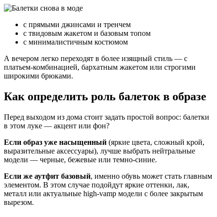
с прямыми джинсами и тренчем
с твидовым жакетом и базовым топом
с минималистичным костюмом
А вечером легко переходят в более изящный стиль — с
платьем-комбинацией, бархатным жакетом или строгими
широкими брюками.
Как определить роль балеток в образе
Перед выходом из дома стоит задать простой вопрос: балетки
в этом луке — акцент или фон?
Если образ уже насыщенный
(яркие цвета, сложный крой,
выразительные аксессуары), лучше выбрать нейтральные
модели — черные, бежевые или темно-синие.
Если же аутфит базовый
, именно обувь может стать главным
элементом. В этом случае подойдут яркие оттенки, лак,
металл или актуальные high-vamp модели с более закрытым
вырезом.