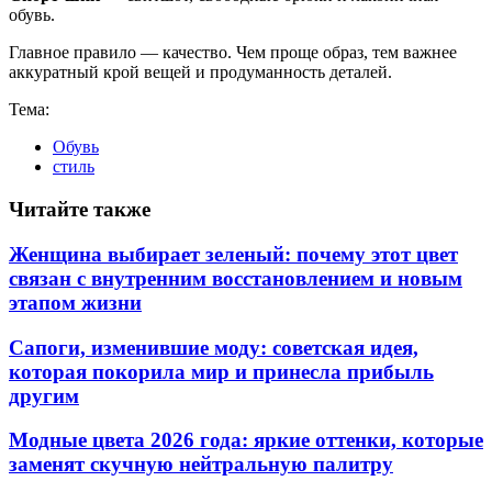
обувь.
Главное правило — качество. Чем проще образ, тем важнее
аккуратный крой вещей и продуманность деталей.
Тема:
Обувь
стиль
Читайте также
Женщина выбирает зеленый: почему этот цвет
связан с внутренним восстановлением и новым
этапом жизни
Сапоги, изменившие моду: советская идея,
которая покорила мир и принесла прибыль
другим
Модные цвета 2026 года: яркие оттенки, которые
заменят скучную нейтральную палитру