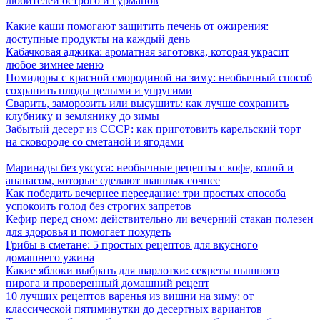
любителей острого и гурманов
Какие каши помогают защитить печень от ожирения:
доступные продукты на каждый день
Кабачковая аджика: ароматная заготовка, которая украсит
любое зимнее меню
Помидоры с красной смородиной на зиму: необычный способ
сохранить плоды целыми и упругими
Сварить, заморозить или высушить: как лучше сохранить
клубнику и землянику до зимы
Забытый десерт из СССР: как приготовить карельский торт
на сковороде со сметаной и ягодами
Маринады без уксуса: необычные рецепты с кофе, колой и
ананасом, которые сделают шашлык сочнее
Как победить вечернее переедание: три простых способа
успокоить голод без строгих запретов
Кефир перед сном: действительно ли вечерний стакан полезен
для здоровья и помогает похудеть
Грибы в сметане: 5 простых рецептов для вкусного
домашнего ужина
Какие яблоки выбрать для шарлотки: секреты пышного
пирога и проверенный домашний рецепт
10 лучших рецептов варенья из вишни на зиму: от
классической пятиминутки до десертных вариантов