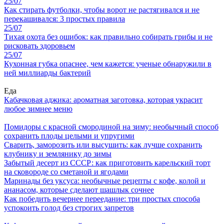
25/07
Как стирать футболки, чтобы ворот не растягивался и не
перекашивался: 3 простых правила
25/07
Тихая охота без ошибок: как правильно собирать грибы и не
рисковать здоровьем
25/07
Кухонная губка опаснее, чем кажется: ученые обнаружили в
ней миллиарды бактерий
Еда
Кабачковая аджика: ароматная заготовка, которая украсит
любое зимнее меню
Помидоры с красной смородиной на зиму: необычный способ
сохранить плоды целыми и упругими
Сварить, заморозить или высушить: как лучше сохранить
клубнику и землянику до зимы
Забытый десерт из СССР: как приготовить карельский торт
на сковороде со сметаной и ягодами
Маринады без уксуса: необычные рецепты с кофе, колой и
ананасом, которые сделают шашлык сочнее
Как победить вечернее переедание: три простых способа
успокоить голод без строгих запретов