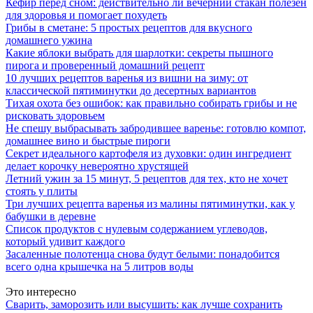
Кефир перед сном: действительно ли вечерний стакан полезен
для здоровья и помогает похудеть
Грибы в сметане: 5 простых рецептов для вкусного
домашнего ужина
Какие яблоки выбрать для шарлотки: секреты пышного
пирога и проверенный домашний рецепт
10 лучших рецептов варенья из вишни на зиму: от
классической пятиминутки до десертных вариантов
Тихая охота без ошибок: как правильно собирать грибы и не
рисковать здоровьем
Не спешу выбрасывать забродившее варенье: готовлю компот,
домашнее вино и быстрые пироги
Секрет идеального картофеля из духовки: один ингредиент
делает корочку невероятно хрустящей
Летний ужин за 15 минут, 5 рецептов для тех, кто не хочет
стоять у плиты
Три лучших рецепта варенья из малины пятиминутки, как у
бабушки в деревне
Список продуктов с нулевым содержанием углеводов,
который удивит каждого
Засаленные полотенца снова будут белыми: понадобится
всего одна крышечка на 5 литров воды
Это интересно
Сварить, заморозить или высушить: как лучше сохранить