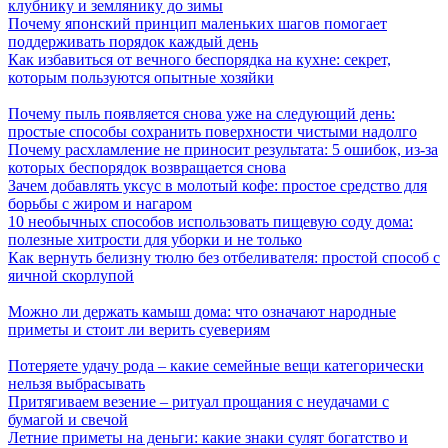
клубнику и землянику до зимы
Почему японский принцип маленьких шагов помогает
поддерживать порядок каждый день
Как избавиться от вечного беспорядка на кухне: секрет,
которым пользуются опытные хозяйки
Почему пыль появляется снова уже на следующий день:
простые способы сохранить поверхности чистыми надолго
Почему расхламление не приносит результата: 5 ошибок, из-за
которых беспорядок возвращается снова
Зачем добавлять уксус в молотый кофе: простое средство для
борьбы с жиром и нагаром
10 необычных способов использовать пищевую соду дома:
полезные хитрости для уборки и не только
Как вернуть белизну тюлю без отбеливателя: простой способ с
яичной скорлупой
Можно ли держать камыш дома: что означают народные
приметы и стоит ли верить суевериям
Потеряете удачу рода – какие семейные вещи категорически
нельзя выбрасывать
Притягиваем везение – ритуал прощания с неудачами с
бумагой и свечой
Летние приметы на деньги: какие знаки сулят богатство и