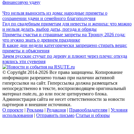
финансовую удачу
Что нельзя выносить из дома: народные приметы о
сохранении удачи и семейного благополучия
Гид по свадебным приметам для невесты и жениха: что можно
и нельзя делать, выбор даты, погода и обряды
Приметы счастья и страшные запреты на Троицу 2026 года:
что нужно знать о древнем празднике
В какие дни недели категорически запрещено стирать вещи:
приметы и объяснения
Зачем русские стучат по дереву и плюют через плечо: откуда
взялись эти суеверия
© Copyright 2014-2026 Все права защищены. Копирование
информации разрешено только при наличии активной
гиперссылки на сайт. Гиперссылка должна размещаться
непосредственно в тексте, воспроизводящем оригинальный
материал rsute.ru, до или после цитируемого блока.
Администрация сайта не несет ответственности за новости
партнеров и внешние источники.
О проекте
|
Реклама
|
Редакция
|
Правообладателям
|
Условия
использования
|
Отправить письмо
Статьи и обзоры