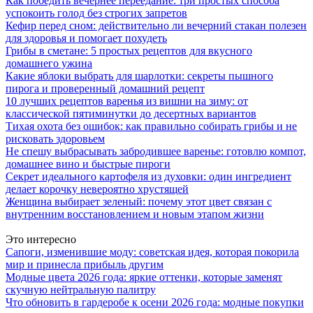
Как победить вечернее переедание: три простых способа
успокоить голод без строгих запретов
Кефир перед сном: действительно ли вечерний стакан полезен
для здоровья и помогает похудеть
Грибы в сметане: 5 простых рецептов для вкусного
домашнего ужина
Какие яблоки выбрать для шарлотки: секреты пышного
пирога и проверенный домашний рецепт
10 лучших рецептов варенья из вишни на зиму: от
классической пятиминутки до десертных вариантов
Тихая охота без ошибок: как правильно собирать грибы и не
рисковать здоровьем
Не спешу выбрасывать забродившее варенье: готовлю компот,
домашнее вино и быстрые пироги
Секрет идеального картофеля из духовки: один ингредиент
делает корочку невероятно хрустящей
Женщина выбирает зеленый: почему этот цвет связан с
внутренним восстановлением и новым этапом жизни
Это интересно
Сапоги, изменившие моду: советская идея, которая покорила
мир и принесла прибыль другим
Модные цвета 2026 года: яркие оттенки, которые заменят
скучную нейтральную палитру
Что обновить в гардеробе к осени 2026 года: модные покупки