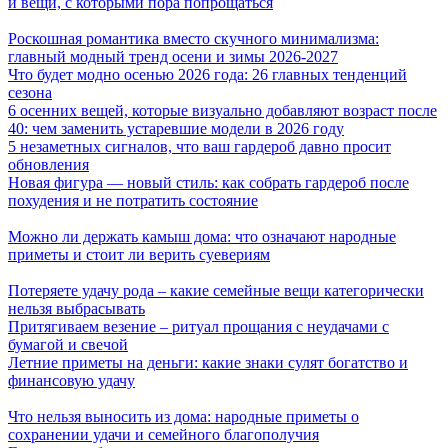
и вещи, с которыми пора попрощаться
Роскошная романтика вместо скучного минимализма:
главный модный тренд осени и зимы 2026-2027
Что будет модно осенью 2026 года: 26 главных тенденций
сезона
6 осенних вещей, которые визуально добавляют возраст после
40: чем заменить устаревшие модели в 2026 году
5 незаметных сигналов, что ваш гардероб давно просит
обновления
Новая фигура — новый стиль: как собрать гардероб после
похудения и не потратить состояние
Можно ли держать камыш дома: что означают народные
приметы и стоит ли верить суевериям
Потеряете удачу рода – какие семейные вещи категорически
нельзя выбрасывать
Притягиваем везение – ритуал прощания с неудачами с
бумагой и свечой
Летние приметы на деньги: какие знаки сулят богатство и
финансовую удачу
Что нельзя выносить из дома: народные приметы о
сохранении удачи и семейного благополучия