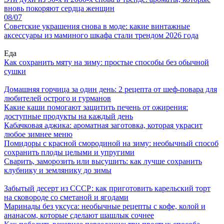
вновь покоряют сердца женщин
08/07
Советские украшения снова в моде: какие винтажные
аксессуары из маминого шкафа стали трендом 2026 года
Еда
Как сохранить мяту на зиму: простые способы без обычной
сушки
Домашняя горчица за один день: 2 рецепта от шеф-повара для
любителей острого и гурманов
Какие каши помогают защитить печень от ожирения:
доступные продукты на каждый день
Кабачковая аджика: ароматная заготовка, которая украсит
любое зимнее меню
Помидоры с красной смородиной на зиму: необычный способ
сохранить плоды целыми и упругими
Сварить, заморозить или высушить: как лучше сохранить
клубнику и землянику до зимы
Забытый десерт из СССР: как приготовить карельский торт
на сковороде со сметаной и ягодами
Маринады без уксуса: необычные рецепты с кофе, колой и
ананасом, которые сделают шашлык сочнее