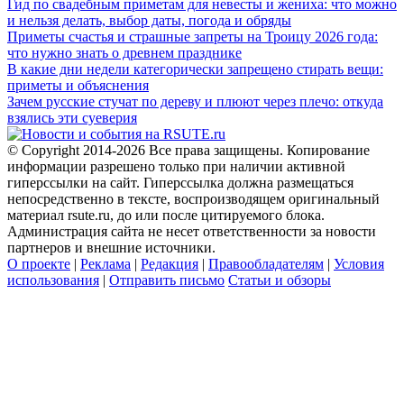
Гид по свадебным приметам для невесты и жениха: что можно
и нельзя делать, выбор даты, погода и обряды
Приметы счастья и страшные запреты на Троицу 2026 года:
что нужно знать о древнем празднике
В какие дни недели категорически запрещено стирать вещи:
приметы и объяснения
Зачем русские стучат по дереву и плюют через плечо: откуда
взялись эти суеверия
© Copyright 2014-2026 Все права защищены. Копирование
информации разрешено только при наличии активной
гиперссылки на сайт. Гиперссылка должна размещаться
непосредственно в тексте, воспроизводящем оригинальный
материал rsute.ru, до или после цитируемого блока.
Администрация сайта не несет ответственности за новости
партнеров и внешние источники.
О проекте
|
Реклама
|
Редакция
|
Правообладателям
|
Условия
использования
|
Отправить письмо
Статьи и обзоры