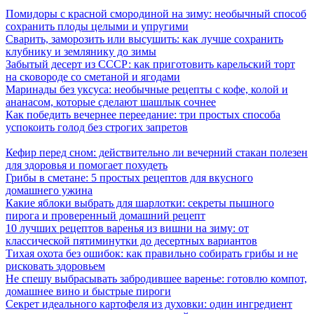
Помидоры с красной смородиной на зиму: необычный способ
сохранить плоды целыми и упругими
Сварить, заморозить или высушить: как лучше сохранить
клубнику и землянику до зимы
Забытый десерт из СССР: как приготовить карельский торт
на сковороде со сметаной и ягодами
Маринады без уксуса: необычные рецепты с кофе, колой и
ананасом, которые сделают шашлык сочнее
Как победить вечернее переедание: три простых способа
успокоить голод без строгих запретов
Кефир перед сном: действительно ли вечерний стакан полезен
для здоровья и помогает похудеть
Грибы в сметане: 5 простых рецептов для вкусного
домашнего ужина
Какие яблоки выбрать для шарлотки: секреты пышного
пирога и проверенный домашний рецепт
10 лучших рецептов варенья из вишни на зиму: от
классической пятиминутки до десертных вариантов
Тихая охота без ошибок: как правильно собирать грибы и не
рисковать здоровьем
Не спешу выбрасывать забродившее варенье: готовлю компот,
домашнее вино и быстрые пироги
Секрет идеального картофеля из духовки: один ингредиент