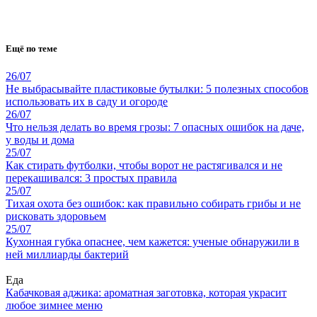
Ещё по теме
26/07
Не выбрасывайте пластиковые бутылки: 5 полезных способов
использовать их в саду и огороде
26/07
Что нельзя делать во время грозы: 7 опасных ошибок на даче,
у воды и дома
25/07
Как стирать футболки, чтобы ворот не растягивался и не
перекашивался: 3 простых правила
25/07
Тихая охота без ошибок: как правильно собирать грибы и не
рисковать здоровьем
25/07
Кухонная губка опаснее, чем кажется: ученые обнаружили в
ней миллиарды бактерий
Еда
Кабачковая аджика: ароматная заготовка, которая украсит
любое зимнее меню