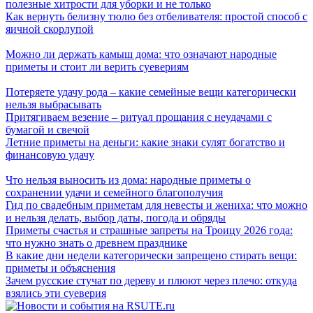
полезные хитрости для уборки и не только
Как вернуть белизну тюлю без отбеливателя: простой способ с
яичной скорлупой
Можно ли держать камыш дома: что означают народные
приметы и стоит ли верить суевериям
Потеряете удачу рода – какие семейные вещи категорически
нельзя выбрасывать
Притягиваем везение – ритуал прощания с неудачами с
бумагой и свечой
Летние приметы на деньги: какие знаки сулят богатство и
финансовую удачу
Что нельзя выносить из дома: народные приметы о
сохранении удачи и семейного благополучия
Гид по свадебным приметам для невесты и жениха: что можно
и нельзя делать, выбор даты, погода и обряды
Приметы счастья и страшные запреты на Троицу 2026 года:
что нужно знать о древнем празднике
В какие дни недели категорически запрещено стирать вещи:
приметы и объяснения
Зачем русские стучат по дереву и плюют через плечо: откуда
взялись эти суеверия