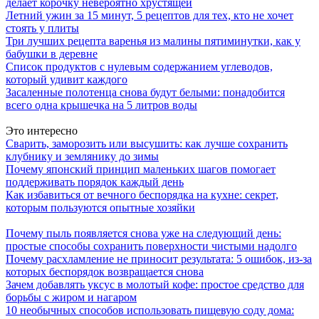
делает корочку невероятно хрустящей
Летний ужин за 15 минут, 5 рецептов для тех, кто не хочет
стоять у плиты
Три лучших рецепта варенья из малины пятиминутки, как у
бабушки в деревне
Список продуктов с нулевым содержанием углеводов,
который удивит каждого
Засаленные полотенца снова будут белыми: понадобится
всего одна крышечка на 5 литров воды
Это интересно
Сварить, заморозить или высушить: как лучше сохранить
клубнику и землянику до зимы
Почему японский принцип маленьких шагов помогает
поддерживать порядок каждый день
Как избавиться от вечного беспорядка на кухне: секрет,
которым пользуются опытные хозяйки
Почему пыль появляется снова уже на следующий день:
простые способы сохранить поверхности чистыми надолго
Почему расхламление не приносит результата: 5 ошибок, из-за
которых беспорядок возвращается снова
Зачем добавлять уксус в молотый кофе: простое средство для
борьбы с жиром и нагаром
10 необычных способов использовать пищевую соду дома: