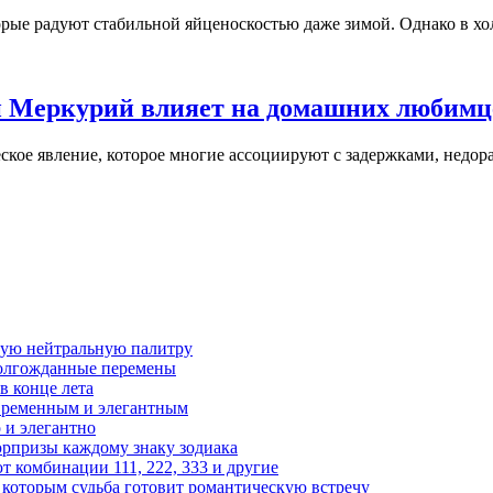
рые радуют стабильной яйценоскостью даже зимой. Однако в хол
ый Меркурий влияет на домашних любимц
кое явление, которое многие ассоциируют с задержками, недора
чную нейтральную палитру
 долгожданные перемены
в конце лета
современным и элегантным
 и элегантно
юрпризы каждому знаку зодиака
 комбинации 111, 222, 333 и другие
, которым судьба готовит романтическую встречу