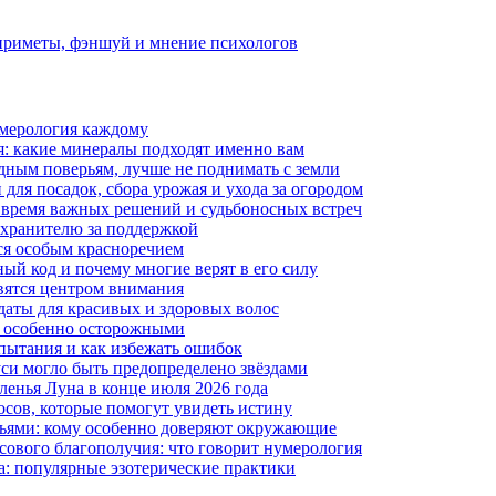
 приметы, фэншуй и мнение психологов
умерология каждому
я: какие минералы подходят именно вам
дным поверьям, лучше не поднимать с земли
для посадок, сбора урожая и ухода за огородом
: время важных решений и судьбоносных встреч
у хранителю за поддержкой
ся особым красноречием
ый код и почему многие верят в его силу
овятся центром внимания
даты для красивых и здоровых волос
ть особенно осторожными
пытания и как избежать ошибок
си могло быть предопределено звёздами
ленья Луна в конце июля 2026 года
росов, которые помогут увидеть истину
зьями: кому особенно доверяют окружающие
сового благополучия: что говорит нумерология
а: популярные эзотерические практики