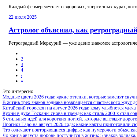
Каждый фермер мечтает о здоровых, энергичных курах, кото
22 июля 2025
Астролог объяснил, как ретроградн
Ретроградный Меркурий — уже давно знакомое астрологичес
1
2
3
4
›
»
Это интересно
Модные цвета 2026 года: яркие оттенки, которые заменят ску
В жизнь трех знаков зодиака возвращается счастье: кого ждут
Китайский гороскоп на август 2026 года: кому улыбнется удача 
Кухни в духе Тосканы снова в тренде: как стиль 2000-х стал 
5 стильных идей для коротких ногтей, которые выглядят дорого
Прогноз Таро на август 2026 года: какие карты приготовили с
Что означают повторяющиеся цифры: как нумерологи объясняют
До конца августа любовь постучится в жизнь: 5 знаков зодиака