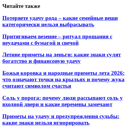
Читайте также
Потеряете удачу рода – какие семейные вещи
категорически нельзя выбрасывать
Притягиваем везение – ритуал прощания с
неудачами с бумагой и свечой
Летние приметы на деньги: какие знаки сулят
богатство и финансовую удачу
Божья коровка и народные приметы лета 2026:
что означают точки на крыльях и почему жука
считают символом счастья
Соль у порога: почему люди рассыпают соль у
входной двери и какие перемены замечают
Приметы на удачу и предупреждения судьбы:
какие знаки нельзя игнорировать