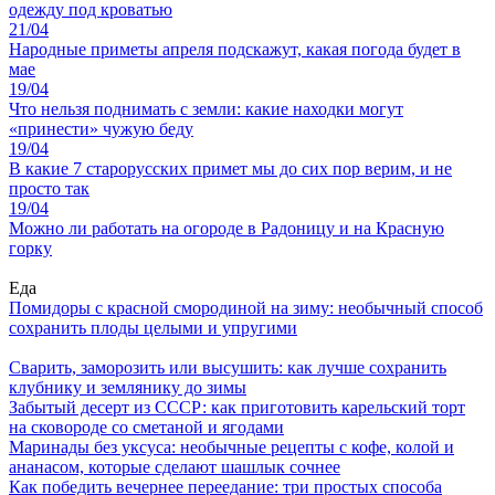
одежду под кроватью
21/04
Народные приметы апреля подскажут, какая погода будет в
мае
19/04
Что нельзя поднимать с земли: какие находки могут
«принести» чужую беду
19/04
В какие 7 старорусских примет мы до сих пор верим, и не
просто так
19/04
Можно ли работать на огороде в Радоницу и на Красную
горку
Еда
Помидоры с красной смородиной на зиму: необычный способ
сохранить плоды целыми и упругими
Сварить, заморозить или высушить: как лучше сохранить
клубнику и землянику до зимы
Забытый десерт из СССР: как приготовить карельский торт
на сковороде со сметаной и ягодами
Маринады без уксуса: необычные рецепты с кофе, колой и
ананасом, которые сделают шашлык сочнее
Как победить вечернее переедание: три простых способа