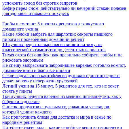
успокоить голод без строгих запретов
Кефир перед сном: действительно ли вечерний стакан полезен
для здоровья и помогает похудеть
Грибы в сметане: 5 простых рецептов для вкусного
домашнего ужина
Какие яблоки выбрать для шарлотки: секреты пышного
пирога и проверенный домашний рецепт
10 лучших рецептов варенья из вишни на зиму: от
классической пятиминутки до десертных вариантов
Тихая охота без ошибок: как правильно собирать грибы и не
рисковать здоровьем
Не спешу выбрасывать забродившее варенье: готовлю компот,
домашнее вино и быстрые пироги
Секрет идеального картофеля из духовки: один ингредиент
делает корочку невероятно хрустящей
Летний ужин за 15 минут, 5 рецептов для тех, кто не хочет
стоять у плиты
Три лучших рецепта варенья из малины пятиминутки, как у
бабушки в деревне
Список продуктов с нулевым содержанием углеводов,
который удивит каждого
Как приготовить блюда для достатка и мира в семье по
народным рецептам
Потеряете удачу рода – какие семейные вещи категорически