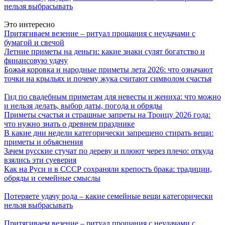
нельзя выбрасывать
Это интересно
Притягиваем везение – ритуал прощания с неудачами с
бумагой и свечой
Летние приметы на деньги: какие знаки сулят богатство и
финансовую удачу
Божья коровка и народные приметы лета 2026: что означают
точки на крыльях и почему жука считают символом счастья
Гид по свадебным приметам для невесты и жениха: что можно
и нельзя делать, выбор даты, погода и обряды
Приметы счастья и страшные запреты на Троицу 2026 года:
что нужно знать о древнем празднике
В какие дни недели категорически запрещено стирать вещи:
приметы и объяснения
Зачем русские стучат по дереву и плюют через плечо: откуда
взялись эти суеверия
Как на Руси и в СССР сохраняли крепость брака: традиции,
обряды и семейные смыслы
Потеряете удачу рода – какие семейные вещи категорически
нельзя выбрасывать
Притягиваем везение – ритуал прощания с неудачами с