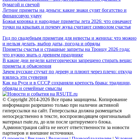
бумагой и свечой
Летние приметы на деньги: какие знаки сулят богатство и
финансовую удачу
Божья коровка и народные приметы лета 2026: что означают
точки на крыльях и почему жука считают символом счастья
Гид по свадебным приметам для невесты и жениха: что можно
и нельзя делать, выбор даты, погода и обряды
Приметы счастья и страшные запреты на Троицу 2026 года:
что нужно знать о древнем празднике
В какие дни недели категорически запрещено стирать вещи:
приметы и объяснения
Зачем русские стучат по дереву и плюют через плечо: откуда
взялись эти суеверия
Как на Руси и в СССР сохраняли крепость брака: традиции,
обряды и семейные смыслы
© Copyright 2014-2026 Все права защищены. Копирование
информации разрешено только при наличии активной
гиперссылки на сайт. Гиперссылка должна размещаться
непосредственно в тексте, воспроизводящем оригинальный
материал rsute.ru, до или после цитируемого блока.
Администрация сайта не несет ответственности за новости
партнеров и внешние источники.
О проекте
|
Реклама
|
Редакция
|
Правообладателям
|
Условия