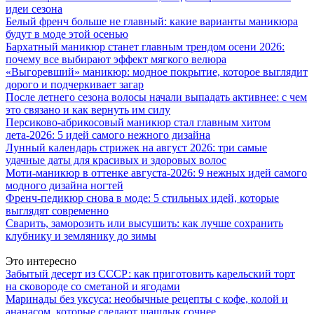
идеи сезона
Белый френч больше не главный: какие варианты маникюра
будут в моде этой осенью
Бархатный маникюр станет главным трендом осени 2026:
почему все выбирают эффект мягкого велюра
«Выгоревший» маникюр: модное покрытие, которое выглядит
дорого и подчеркивает загар
После летнего сезона волосы начали выпадать активнее: с чем
это связано и как вернуть им силу
Персиково-абрикосовый маникюр стал главным хитом
лета-2026: 5 идей самого нежного дизайна
Лунный календарь стрижек на август 2026: три самые
удачные даты для красивых и здоровых волос
Моти-маникюр в оттенке августа-2026: 9 нежных идей самого
модного дизайна ногтей
Френч-педикюр снова в моде: 5 стильных идей, которые
выглядят современно
Сварить, заморозить или высушить: как лучше сохранить
клубнику и землянику до зимы
Это интересно
Забытый десерт из СССР: как приготовить карельский торт
на сковороде со сметаной и ягодами
Маринады без уксуса: необычные рецепты с кофе, колой и
ананасом, которые сделают шашлык сочнее