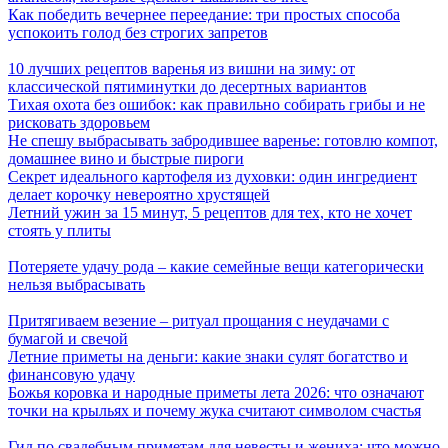
Как победить вечернее переедание: три простых способа
успокоить голод без строгих запретов
10 лучших рецептов варенья из вишни на зиму: от
классической пятиминутки до десертных вариантов
Тихая охота без ошибок: как правильно собирать грибы и не
рисковать здоровьем
Не спешу выбрасывать забродившее варенье: готовлю компот,
домашнее вино и быстрые пироги
Секрет идеального картофеля из духовки: один ингредиент
делает корочку невероятно хрустящей
Летний ужин за 15 минут, 5 рецептов для тех, кто не хочет
стоять у плиты
Потеряете удачу рода – какие семейные вещи категорически
нельзя выбрасывать
Притягиваем везение – ритуал прощания с неудачами с
бумагой и свечой
Летние приметы на деньги: какие знаки сулят богатство и
финансовую удачу
Божья коровка и народные приметы лета 2026: что означают
точки на крыльях и почему жука считают символом счастья
Гид по свадебным приметам для невесты и жениха: что можно