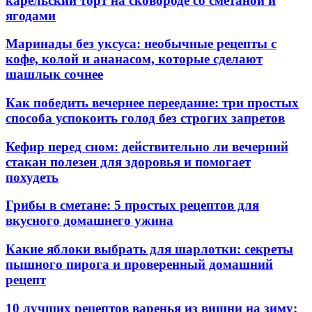
карельский торт на сковороде со сметаной и
ягодами
Маринады без уксуса: необычные рецепты с
кофе, колой и ананасом, которые сделают
шашлык сочнее
Как победить вечернее переедание: три простых
способа успокоить голод без строгих запретов
Кефир перед сном: действительно ли вечерний
стакан полезен для здоровья и помогает
похудеть
Грибы в сметане: 5 простых рецептов для
вкусного домашнего ужина
Какие яблоки выбрать для шарлотки: секреты
пышного пирога и проверенный домашний
рецепт
10 лучших рецептов варенья из вишни на зиму: