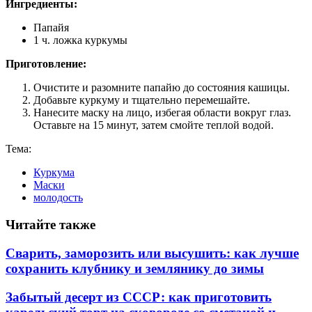
Ингредиенты:
Папайя
1 ч. ложка куркумы
Приготовление:
Очистите и разомните папайю до состояния кашицы.
Добавьте куркуму и тщательно перемешайте.
Нанесите маску на лицо, избегая области вокруг глаз.
Оставьте на 15 минут, затем смойте теплой водой.
Тема:
Куркума
Маски
молодость
Читайте также
Сварить, заморозить или высушить: как лучше
сохранить клубнику и землянику до зимы
Забытый десерт из СССР: как приготовить