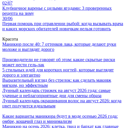
02/07
Клубничное варенье с целыми ягодами: 3 проверенных
рецепта на зиму
30/06
Первая помощь при отравлении рыбой: когда вызывать врача
и каких морских обитателей новичкам нельзя готовить
Красота
Маникюр после 40: 7 оттенков лака, которые делают руки
моложе и выглядят дорого
Производители не говорят об этом: какие скрытые риски
может нести гель-лак
5 стильных идей для коротких ногтей, которые выглядят
дорого и элегантно
Выразительный взгляд без стрелок: как сделать макияж
мягким, но эффектным
Лунный календарь стрижек на август 2026 года: самые
удачные и неблагоприятные дни для смены образа
Лунный календарь окрашивания волос на август 2026: когда
цвет получится идеальным
Какие варианты маникюра будут в моде осенью 2026 года:
омбре, кошачий глаз и минимализм
Маникюр на осень 2026: клетка, твид и бархат как главные