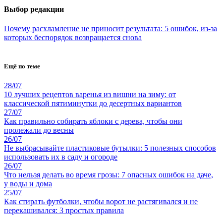
Выбор редакции
Почему расхламление не приносит результата: 5 ошибок, из-за
которых беспорядок возвращается снова
Ещё по теме
28/07
10 лучших рецептов варенья из вишни на зиму: от
классической пятиминутки до десертных вариантов
27/07
Как правильно собирать яблоки с дерева, чтобы они
пролежали до весны
26/07
Не выбрасывайте пластиковые бутылки: 5 полезных способов
использовать их в саду и огороде
26/07
Что нельзя делать во время грозы: 7 опасных ошибок на даче,
у воды и дома
25/07
Как стирать футболки, чтобы ворот не растягивался и не
перекашивался: 3 простых правила