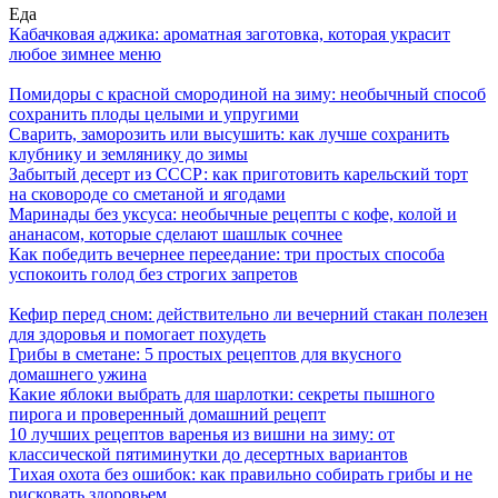
Еда
Кабачковая аджика: ароматная заготовка, которая украсит
любое зимнее меню
Помидоры с красной смородиной на зиму: необычный способ
сохранить плоды целыми и упругими
Сварить, заморозить или высушить: как лучше сохранить
клубнику и землянику до зимы
Забытый десерт из СССР: как приготовить карельский торт
на сковороде со сметаной и ягодами
Маринады без уксуса: необычные рецепты с кофе, колой и
ананасом, которые сделают шашлык сочнее
Как победить вечернее переедание: три простых способа
успокоить голод без строгих запретов
Кефир перед сном: действительно ли вечерний стакан полезен
для здоровья и помогает похудеть
Грибы в сметане: 5 простых рецептов для вкусного
домашнего ужина
Какие яблоки выбрать для шарлотки: секреты пышного
пирога и проверенный домашний рецепт
10 лучших рецептов варенья из вишни на зиму: от
классической пятиминутки до десертных вариантов
Тихая охота без ошибок: как правильно собирать грибы и не
рисковать здоровьем