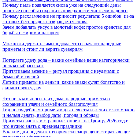
Почему пыль появляется снова уже на следующий день:
простые способы сохранить поверхности чистыми надолго
Почему расхламление не приносит результата: 5 ошибок, из-за
которых беспорядок возвращается снова
Зачем добавлять уксус в молотый кофе: простое средство для
борьбы с жиром и нагаром
Можно ли держать камыш дома: что означают народные
приметы и стоит ли верить суевериям
Потеряете удачу рода – какие семейные вещи категорически
нельзя выбрасывать
Притягиваем везение – ритуал прощания с неудачами с
бумагой и свечой
Летние приметы на деньги: какие знаки сулят богатство и
финансовую удачу
Что нельзя выносить из дома: народные приметы о
сохранении удачи и семейного благополучия
Гид по свадебным приметам для невесты и жениха: что можно
и нельзя делать, выбор даты, погода и обряды
Приметы счастья и страшные запреты на Троицу 2026 года:
что нужно знать о древнем празднике
В какие дни недели категорически запрещено стирать вещи: