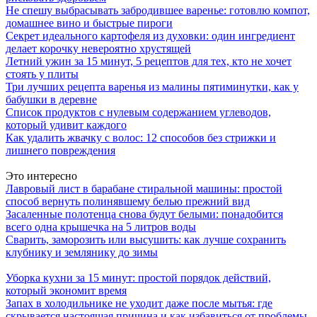
Не спешу выбрасывать забродившее варенье: готовлю компот,
домашнее вино и быстрые пироги
Секрет идеального картофеля из духовки: один ингредиент
делает корочку невероятно хрустящей
Летний ужин за 15 минут, 5 рецептов для тех, кто не хочет
стоять у плиты
Три лучших рецепта варенья из малины пятиминутки, как у
бабушки в деревне
Список продуктов с нулевым содержанием углеводов,
который удивит каждого
Как удалить жвачку с волос: 12 способов без стрижки и
лишнего повреждения
Это интересно
Лавровый лист в барабане стиральной машины: простой
способ вернуть полинявшему белью прежний вид
Засаленные полотенца снова будут белыми: понадобится
всего одна крышечка на 5 литров воды
Сварить, заморозить или высушить: как лучше сохранить
клубнику и землянику до зимы
Уборка кухни за 15 минут: простой порядок действий,
который экономит время
Запах в холодильнике не уходит даже после мытья: где
скрывается настоящая причина и как избавиться от проблемы