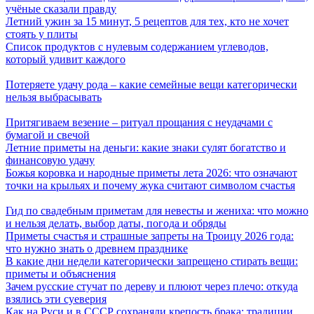
учёные сказали правду
Летний ужин за 15 минут, 5 рецептов для тех, кто не хочет
стоять у плиты
Список продуктов с нулевым содержанием углеводов,
который удивит каждого
Потеряете удачу рода – какие семейные вещи категорически
нельзя выбрасывать
Притягиваем везение – ритуал прощания с неудачами с
бумагой и свечой
Летние приметы на деньги: какие знаки сулят богатство и
финансовую удачу
Божья коровка и народные приметы лета 2026: что означают
точки на крыльях и почему жука считают символом счастья
Гид по свадебным приметам для невесты и жениха: что можно
и нельзя делать, выбор даты, погода и обряды
Приметы счастья и страшные запреты на Троицу 2026 года:
что нужно знать о древнем празднике
В какие дни недели категорически запрещено стирать вещи:
приметы и объяснения
Зачем русские стучат по дереву и плюют через плечо: откуда
взялись эти суеверия
Как на Руси и в СССР сохраняли крепость брака: традиции,