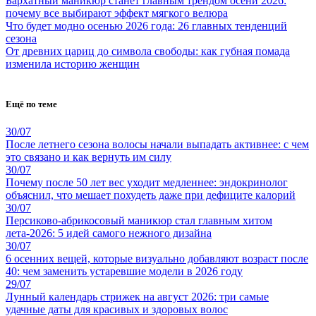
Бархатный маникюр станет главным трендом осени 2026:
почему все выбирают эффект мягкого велюра
Что будет модно осенью 2026 года: 26 главных тенденций
сезона
От древних цариц до символа свободы: как губная помада
изменила историю женщин
Ещё по теме
30/07
После летнего сезона волосы начали выпадать активнее: с чем
это связано и как вернуть им силу
30/07
Почему после 50 лет вес уходит медленнее: эндокринолог
объяснил, что мешает похудеть даже при дефиците калорий
30/07
Персиково-абрикосовый маникюр стал главным хитом
лета-2026: 5 идей самого нежного дизайна
30/07
6 осенних вещей, которые визуально добавляют возраст после
40: чем заменить устаревшие модели в 2026 году
29/07
Лунный календарь стрижек на август 2026: три самые
удачные даты для красивых и здоровых волос