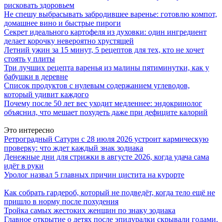
рисковать здоровьем
Не спешу выбрасывать забродившее варенье: готовлю компот,
домашнее вино и быстрые пироги
Секрет идеального картофеля из духовки: один ингредиент
делает корочку невероятно хрустящей
Летний ужин за 15 минут, 5 рецептов для тех, кто не хочет
стоять у плиты
Три лучших рецепта варенья из малины пятиминутки, как у
бабушки в деревне
Список продуктов с нулевым содержанием углеводов,
который удивит каждого
Почему после 50 лет вес уходит медленнее: эндокринолог
объяснил, что мешает похудеть даже при дефиците калорий
Это интересно
Ретроградный Сатурн с 28 июля 2026 устроит кармическую
проверку: что ждет каждый знак зодиака
Денежные дни для стрижки в августе 2026, когда удача сама
идёт в руки
Уролог назвал 5 главных причин цистита на курорте
Как собрать гардероб, который не подведёт, когда тело ещё не
пришло в норму после похудения
Тройка самых жестоких женщин по знаку зодиака
Главное открытие о детях после эпидуралки скрывали годами,