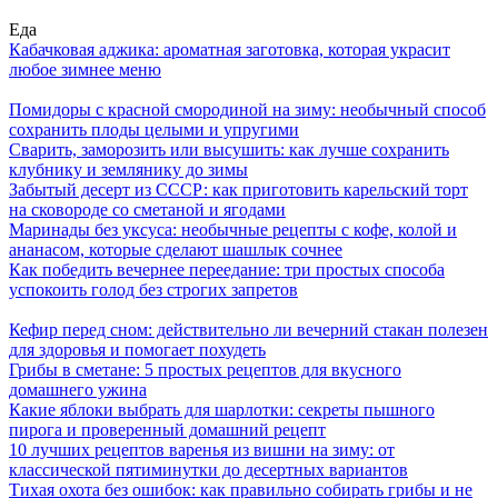
Еда
Кабачковая аджика: ароматная заготовка, которая украсит
любое зимнее меню
Помидоры с красной смородиной на зиму: необычный способ
сохранить плоды целыми и упругими
Сварить, заморозить или высушить: как лучше сохранить
клубнику и землянику до зимы
Забытый десерт из СССР: как приготовить карельский торт
на сковороде со сметаной и ягодами
Маринады без уксуса: необычные рецепты с кофе, колой и
ананасом, которые сделают шашлык сочнее
Как победить вечернее переедание: три простых способа
успокоить голод без строгих запретов
Кефир перед сном: действительно ли вечерний стакан полезен
для здоровья и помогает похудеть
Грибы в сметане: 5 простых рецептов для вкусного
домашнего ужина
Какие яблоки выбрать для шарлотки: секреты пышного
пирога и проверенный домашний рецепт
10 лучших рецептов варенья из вишни на зиму: от
классической пятиминутки до десертных вариантов
Тихая охота без ошибок: как правильно собирать грибы и не