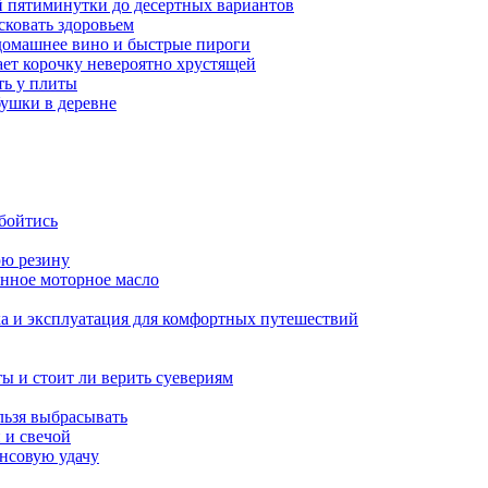
ой пятиминутки до десертных вариантов
сковать здоровьем
 домашнее вино и быстрые пироги
ает корочку невероятно хрустящей
ять у плиты
бушки в деревне
обойтись
юю резину
енное моторное масло
ка и эксплуатация для комфортных путешествий
ы и стоит ли верить суевериям
льзя выбрасывать
 и свечой
ансовую удачу