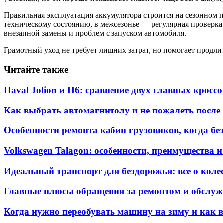
Правильная эксплуатация аккумулятора строится на сезонном п
техническому состоянию, в межсезонье — регулярная проверка 
внезапной замены и проблем с запуском автомобиля.
Грамотный уход не требует лишних затрат, но помогает продлит
Читайте также
Haval Jolion и H6: сравнение двух главных кросс
Как выбрать автомагнитолу и не пожалеть после
Особенности ремонта кабин грузовиков, когда без
Volkswagen Talagon: особенности, преимущества 
Идеальный транспорт для бездорожья: все о коле
Главные плюсы обращения за ремонтом и обслуж
Когда нужно переобувать машину на зиму и как