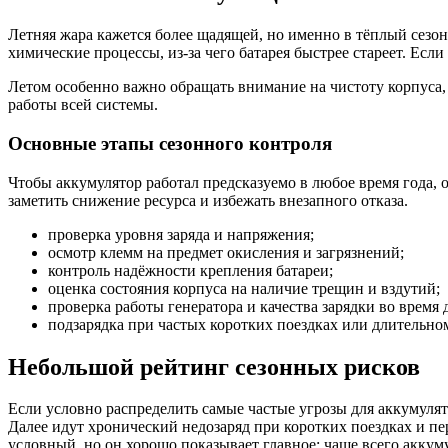
Летняя жара кажется более щадящей, но именно в тёплый сезон
химические процессы, из-за чего батарея быстрее стареет. Есл
Летом особенно важно обращать внимание на чистоту корпуса, 
работы всей системы.
Основные этапы сезонного контроля
Чтобы аккумулятор работал предсказуемо в любое время года, 
заметить снижение ресурса и избежать внезапного отказа.
проверка уровня заряда и напряжения;
осмотр клемм на предмет окисления и загрязнений;
контроль надёжности крепления батареи;
оценка состояния корпуса на наличие трещин и вздутий;
проверка работы генератора и качества зарядки во время
подзарядка при частых коротких поездках или длительно
Небольшой рейтинг сезонных рисков
Если условно распределить самые частые угрозы для аккумулят
Далее идут хронический недозаряд при коротких поездках и пе
условный, но он хорошо показывает главное: чаще всего аккуму