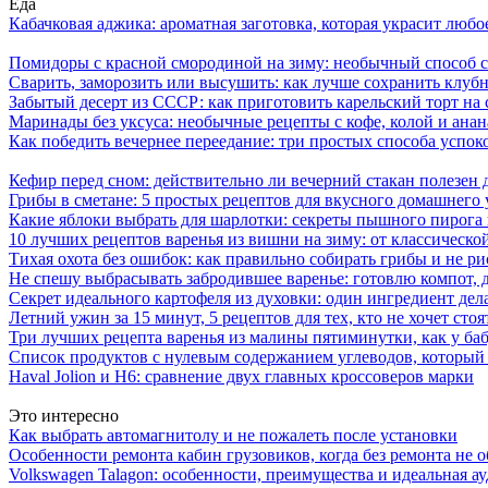
Еда
Кабачковая аджика: ароматная заготовка, которая украсит люб
Помидоры с красной смородиной на зиму: необычный способ 
Сварить, заморозить или высушить: как лучше сохранить клуб
Забытый десерт из СССР: как приготовить карельский торт на 
Маринады без уксуса: необычные рецепты с кофе, колой и ана
Как победить вечернее переедание: три простых способа успоко
Кефир перед сном: действительно ли вечерний стакан полезен д
Грибы в сметане: 5 простых рецептов для вкусного домашнего
Какие яблоки выбрать для шарлотки: секреты пышного пирог
10 лучших рецептов варенья из вишни на зиму: от классическ
Тихая охота без ошибок: как правильно собирать грибы и не ри
Не спешу выбрасывать забродившее варенье: готовлю компот,
Секрет идеального картофеля из духовки: один ингредиент дел
Летний ужин за 15 минут, 5 рецептов для тех, кто не хочет сто
Три лучших рецепта варенья из малины пятиминутки, как у ба
Список продуктов с нулевым содержанием углеводов, который
Haval Jolion и H6: сравнение двух главных кроссоверов марки
Это интересно
Как выбрать автомагнитолу и не пожалеть после установки
Особенности ремонта кабин грузовиков, когда без ремонта не 
Volkswagen Talagon: особенности, преимущества и идеальная а