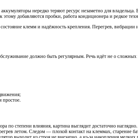
 аккумуляторы нередко теряют ресурс незаметно для владельца.
и к этому добавляются пробки, работа кондиционера и редкое тех
состояние клемм и надёжность крепления. Перегрев, вибрации и
обслуживание должно быть регулярным. Речь идёт не о сложных 
 движения;
м простое.
ора по степени влияния, картина выглядит достаточно наглядно.
регрев летом. Следом — плохой контакт на клеммах, старение б
лятор выходит из строя не внезапно, а из-за накопления мелких 