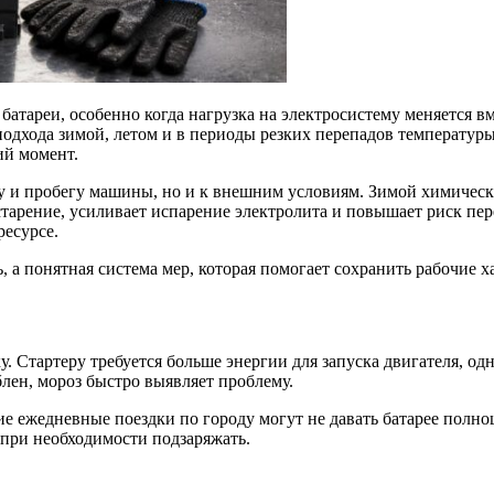
батареи, особенно когда нагрузка на электросистему меняется в
одхода зимой, летом и в периоды резких перепадов температуры
ий момент.
у и пробегу машины, но и к внешним условиям. Зимой химически
е старение, усиливает испарение электролита и повышает риск п
ресурсе.
 а понятная система мер, которая помогает сохранить рабочие 
 Стартеру требуется больше энергии для запуска двигателя, од
блен, мороз быстро выявляет проблему.
ие ежедневные поездки по городу могут не давать батарее полн
 при необходимости подзаряжать.