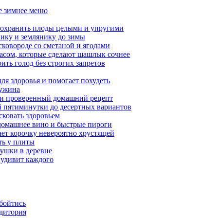
ое зимнее меню
сохранить плоды целыми и упругими
нику и землянику до зимы
сковороде со сметаной и ягодами
насом, которые сделают шашлык сочнее
ить голод без строгих запретов
ля здоровья и помогает похудеть
 ужина
а и проверенный домашний рецепт
ой пятиминутки до десертных вариантов
сковать здоровьем
 домашнее вино и быстрые пироги
ает корочку невероятно хрустящей
ять у плиты
бушки в деревне
 удивит каждого
обойтись
удитория