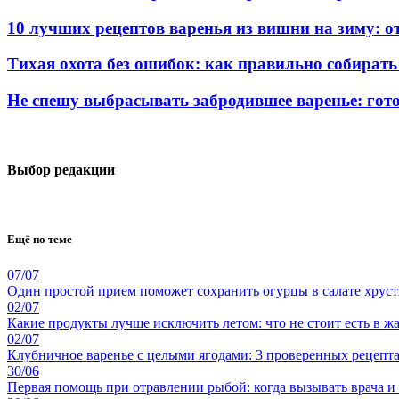
10 лучших рецептов варенья из вишни на зиму: о
Тихая охота без ошибок: как правильно собирать
Не спешу выбрасывать забродившее варенье: гот
Выбор редакции
Ещё по теме
07/07
Один простой прием поможет сохранить огурцы в салате хрус
02/07
Какие продукты лучше исключить летом: что не стоит есть в жа
02/07
Клубничное варенье с целыми ягодами: 3 проверенных рецепта
30/06
Первая помощь при отравлении рыбой: когда вызывать врача и