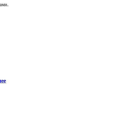
ами.
нее