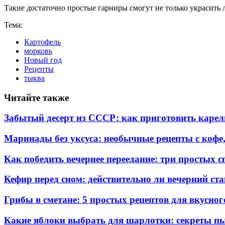
Такие достаточно простые гарниры смогут не только украсить 
Тема:
Картофель
морковь
Новый год
Рецепты
тыква
Читайте также
Забытый десерт из СССР: как приготовить карель
Маринады без уксуса: необычные рецепты с кофе
Как победить вечернее переедание: три простых с
Кефир перед сном: действительно ли вечерний ста
Грибы в сметане: 5 простых рецептов для вкусно
Какие яблоки выбрать для шарлотки: секреты п