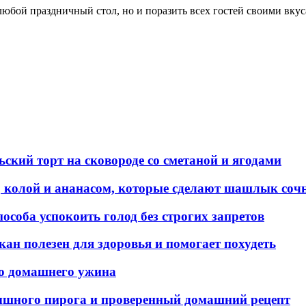
любой праздничный стол, но и поразить всех гостей своими вкус
ский торт на сковороде со сметаной и ягодами
, колой и ананасом, которые сделают шашлык соч
пособа успокоить голод без строгих запретов
кан полезен для здоровья и помогает похудеть
го домашнего ужина
ышного пирога и проверенный домашний рецепт