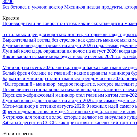
30/06
Без ботокса и уколов: доктор Мясников назвал продукты, кото
Красота
Производители не говорят об этом: какие скрытые риски может
5 стильных идей для коротких ногтей, которые выглядят дорого
Выразительный взгляд без стрелок: как сделать макияж мягким
Лунный календарь стрижек на август 2026 года: самые удачные
Лунный календарь окрашивания волос на август 2026: когда ц
Какие варианты маникюра будут в моде осенью 2026 года: омб
Маникюр на осень 2026: клетка, твид и бархат как главные иде
Белый френч больше не главный: какие варианты маникюра буд
Бархатный маникюр станет главным трендом осени 2026: поче
«Выгоревший» маникюр: модное покрытие, которое выглядит д
После летнего сезона волосы начали выпадать активнее: с чем э
Персиково-абрикосовый маникюр стал главным хитом лета-2026
Лунный календарь стрижек на август 2026: три самые удачные 
Моти-маникюр в оттенке августа-2026: 9 нежных идей самого 
Френч-педикюр снова в моде: 5 стильных идей, которые выгля
5 стрижек для тонких волос, которые делают их визуально гущ
Забытый десерт из СССР: как приготовить карельский торт на 
Это интересно