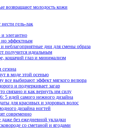
рые возвращают молодость кожи
 нести гель-лак
 и элегантно
, но эффектным
 и неблагоприятные дни для смены образа
вет получится идеальным
ре, кошачий глаз и минимализм
и сезона
ут в моде этой осенью
му все выбирают эффект мягкого велюра
орого и подчеркивает загар
то связано и как вернуть им силу
: 5 идей самого нежного дизайна
даты для красивых и здоровых волос
модного дизайна ногтей
дят современно
е даже без ежедневной укладки
сковороде со сметаной и ягодами