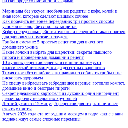
на сковороде со сметаной и ягодами
Маринады без уксуса: необычные рецепты с кофе, колой и
ананасом, которые сделают шашлык сочнее
Как победить вечернее переедание: три простых способа
успокоить голод без строгих запретов
Кефир перед сном: действительно ли вечерний стакан полезен
для здоровья и помогает похудеть
Грибы в сметане: 5 простых рецептов для вкусного
домашнего ужина
Какие яблоки выбрать для шарлотки: секреты пышного
пирога и проверенный домашний рецепт
10 лучших рецептов варенья из вишни на зиму: от
классической пятиминутки до десертных вариантов
Тихая охота без ошибок: как правильно собирать грибы и не
рисковать здоровьем
Не спешу выбрасывать забродившее варенье: готовлю компот,
домашнее вино и быстрые пироги
Секрет идеального картофеля из духовки: один ингредиент
делает корочку невероятно хрустящей
Летний ужин за 15 минут, 5 рецептов для тех, кто не хочет
стоять у плиты
Август 2026 года станет худшим месяцем в году: какие знаки
зодиака ждут самые сложные перемены