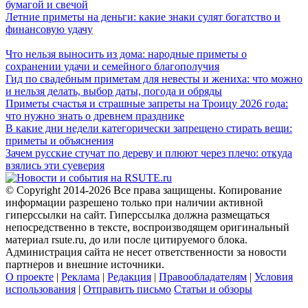
бумагой и свечой
Летние приметы на деньги: какие знаки сулят богатство и
финансовую удачу
Что нельзя выносить из дома: народные приметы о
сохранении удачи и семейного благополучия
Гид по свадебным приметам для невесты и жениха: что можно
и нельзя делать, выбор даты, погода и обряды
Приметы счастья и страшные запреты на Троицу 2026 года:
что нужно знать о древнем празднике
В какие дни недели категорически запрещено стирать вещи:
приметы и объяснения
Зачем русские стучат по дереву и плюют через плечо: откуда
взялись эти суеверия
© Copyright 2014-2026 Все права защищены. Копирование
информации разрешено только при наличии активной
гиперссылки на сайт. Гиперссылка должна размещаться
непосредственно в тексте, воспроизводящем оригинальный
материал rsute.ru, до или после цитируемого блока.
Администрация сайта не несет ответственности за новости
партнеров и внешние источники.
О проекте
|
Реклама
|
Редакция
|
Правообладателям
|
Условия
использования
|
Отправить письмо
Статьи и обзоры