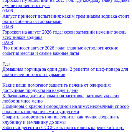
Гороскоп путешествий на 2027 год: где каждому знаку зодиака
лучше провести отпуск
03/08
Август принесет испытания: каким трем знакам зодиака стоит
быть особенно осторожными
03/08
Гороскоп на август 2026 года: сезон затмений изменит жизнь
всех знаков зодиака
02/08
Что принесет август 2026 года: главные астрологические
события месяца и самые важные даты
Еда
Домашняя горчица за один день: 2 рецепта от шеф-повара для
любителей острого и гурманов
Какие каши помогают защитить печень от ожирения:
доступные продукты на каждый день
Кабачковая аджика: ароматная заготовка, которая украсит
любое зимнее меню
Помидоры с красной смородиной на зиму: необычный способ
сохранить плоды целыми и упругими
Сварить, заморозить или высушить: как лучше сохранить
клубнику и землянику до зимы
Забытый десерт из СССР: как приготовить карельский торт