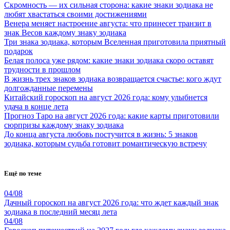
Скромность — их сильная сторона: какие знаки зодиака не
любят хвастаться своими достижениями
Венера меняет настроение августа: что принесет транзит в
знак Весов каждому знаку зодиака
Три знака зодиака, которым Вселенная приготовила приятный
подарок
Белая полоса уже рядом: какие знаки зодиака скоро оставят
трудности в прошлом
В жизнь трех знаков зодиака возвращается счастье: кого ждут
долгожданные перемены
Китайский гороскоп на август 2026 года: кому улыбнется
удача в конце лета
Прогноз Таро на август 2026 года: какие карты приготовили
сюрпризы каждому знаку зодиака
До конца августа любовь постучится в жизнь: 5 знаков
зодиака, которым судьба готовит романтическую встречу
Ещё по теме
04/08
Дачный гороскоп на август 2026 года: что ждет каждый знак
зодиака в последний месяц лета
04/08