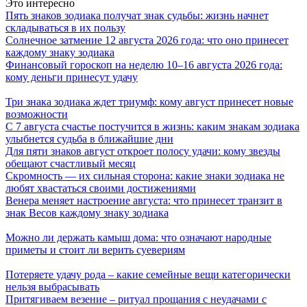
Это интересно
Пять знаков зодиака получат знак судьбы: жизнь начнет
складываться в их пользу
Солнечное затмение 12 августа 2026 года: что оно принесет
каждому знаку зодиака
Финансовый гороскоп на неделю 10–16 августа 2026 года:
кому деньги принесут удачу
Три знака зодиака ждет триумф: кому август принесет новые
возможности
С 7 августа счастье постучится в жизнь: каким знакам зодиака
улыбнется судьба в ближайшие дни
Для пяти знаков август откроет полосу удачи: кому звезды
обещают счастливый месяц
Скромность — их сильная сторона: какие знаки зодиака не
любят хвастаться своими достижениями
Венера меняет настроение августа: что принесет транзит в
знак Весов каждому знаку зодиака
Можно ли держать камыш дома: что означают народные
приметы и стоит ли верить суевериям
Потеряете удачу рода – какие семейные вещи категорически
нельзя выбрасывать
Притягиваем везение – ритуал прощания с неудачами с