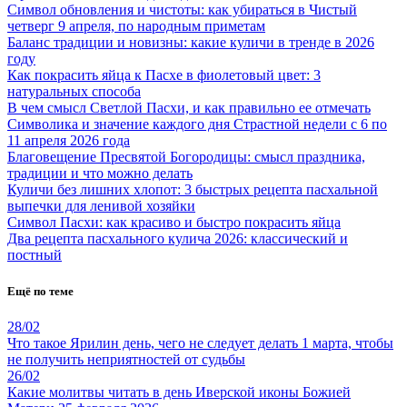
Символ обновления и чистоты: как убираться в Чистый
четверг 9 апреля, по народным приметам
Баланс традиции и новизны: какие куличи в тренде в 2026
году
Как покрасить яйца к Пасхе в фиолетовый цвет: 3
натуральных способа
В чем смысл Светлой Пасхи, и как правильно ее отмечать
Символика и значение каждого дня Страстной недели с 6 по
11 апреля 2026 года
Благовещение Пресвятой Богородицы: смысл праздника,
традиции и что можно делать
Куличи без лишних хлопот: 3 быстрых рецепта пасхальной
выпечки для ленивой хозяйки
Символ Пасхи: как красиво и быстро покрасить яйца
Два рецепта пасхального кулича 2026: классический и
постный
Ещё по теме
28/02
Что такое Ярилин день, чего не следует делать 1 марта, чтобы
не получить неприятностей от судьбы
26/02
Какие молитвы читать в день Иверской иконы Божией