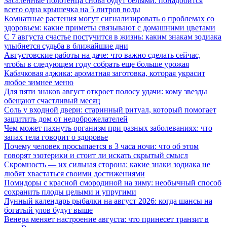
Засаленные полотенца снова будут белыми: понадобится
всего одна крышечка на 5 литров воды
Комнатные растения могут сигнализировать о проблемах со
здоровьем: какие приметы связывают с домашними цветами
С 7 августа счастье постучится в жизнь: каким знакам зодиака
улыбнется судьба в ближайшие дни
Августовские работы на даче: что важно сделать сейчас,
чтобы в следующем году собрать еще больше урожая
Кабачковая аджика: ароматная заготовка, которая украсит
любое зимнее меню
Для пяти знаков август откроет полосу удачи: кому звезды
обещают счастливый месяц
Соль у входной двери: старинный ритуал, который помогает
защитить дом от недоброжелателей
Чем может пахнуть организм при разных заболеваниях: что
запах тела говорит о здоровье
Почему человек просыпается в 3 часа ночи: что об этом
говорят эзотерики и стоит ли искать скрытый смысл
Скромность — их сильная сторона: какие знаки зодиака не
любят хвастаться своими достижениями
Помидоры с красной смородиной на зиму: необычный способ
сохранить плоды целыми и упругими
Лунный календарь рыбалки на август 2026: когда шансы на
богатый улов будут выше
Венера меняет настроение августа: что принесет транзит в