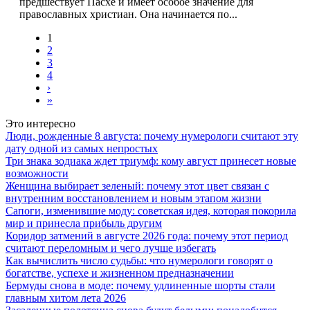
предшествует Пасхе и имеет особое значение для
православных христиан. Она начинается по...
1
2
3
4
›
»
Это интересно
Люди, рожденные 8 августа: почему нумерологи считают эту
дату одной из самых непростых
Три знака зодиака ждет триумф: кому август принесет новые
возможности
Женщина выбирает зеленый: почему этот цвет связан с
внутренним восстановлением и новым этапом жизни
Сапоги, изменившие моду: советская идея, которая покорила
мир и принесла прибыль другим
Коридор затмений в августе 2026 года: почему этот период
считают переломным и чего лучше избегать
Как вычислить число судьбы: что нумерологи говорят о
богатстве, успехе и жизненном предназначении
Бермуды снова в моде: почему удлиненные шорты стали
главным хитом лета 2026