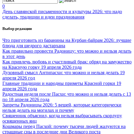
0
День славянской письменности и культуры 2026: что надо
сделать, традиции и идеи празднования
Выбор редакции
Что приготовить из баранины на Курбан-байрам 2026: лучшие
блюда для щедрого дастархана
Как правильно провести Радоницу: что можно и нельзя делать
в этот день
Как привлечь любовь и счастливый брак: обряд на замужество
на Красную горку 19 апреля 2026 года
Духовный смысл Антипасхи: что можно и нельзя делать 19
апреля 2026 год
Главные традиции и народны приметы Красной горки 19
апреля 2026 года
Радостная неделя после Пасхи: что можно и нельзя делать с 13
по 18 апреля 2026 года
Запреты Радоницы 2026: 5 вещей, которые категорически
нельзя делать на могилах и почему
Священник объяснил, когда нельзя выбрасывать скорлупу
освященных яиц
Кошмары перед Пасхой: почему тысячи людей жалуются на
страшные сны в последние дни Великого поста