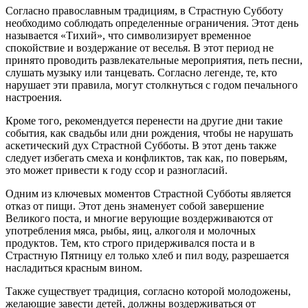
Согласно православным традициям, в Страстную Субботу
необходимо соблюдать определенные ограничения. Этот день
называется «Тихий», что символизирует временное
спокойствие и воздержание от веселья. В этот период не
принято проводить развлекательные мероприятия, петь песни,
слушать музыку или танцевать. Согласно легенде, те, кто
нарушает эти правила, могут столкнуться с годом печального
настроения.
Кроме того, рекомендуется перенести на другие дни такие
события, как свадьбы или дни рождения, чтобы не нарушать
аскетический дух Страстной Субботы. В этот день также
следует избегать смеха и конфликтов, так как, по поверьям,
это может привести к году ссор и разногласий.
Одним из ключевых моментов Страстной Субботы является
отказ от пищи. Этот день знаменует собой завершение
Великого поста, и многие верующие воздерживаются от
употребления мяса, рыбы, яиц, алкоголя и молочных
продуктов. Тем, кто строго придерживался поста и в
Страстную Пятницу ел только хлеб и пил воду, разрешается
насладиться красным вином.
Также существует традиция, согласно которой молодожены,
желающие завести детей, должны воздерживаться от