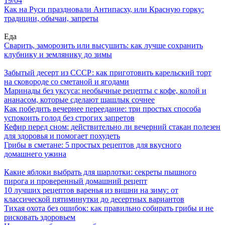
19/04
Как на Руси праздновали Антипасху, или Красную горку:
традиции, обычаи, запреты
Еда
Сварить, заморозить или высушить: как лучше сохранить
клубнику и землянику до зимы
Забытый десерт из СССР: как приготовить карельский торт
на сковороде со сметаной и ягодами
Маринады без уксуса: необычные рецепты с кофе, колой и
ананасом, которые сделают шашлык сочнее
Как победить вечернее переедание: три простых способа
успокоить голод без строгих запретов
Кефир перед сном: действительно ли вечерний стакан полезен
для здоровья и помогает похудеть
Грибы в сметане: 5 простых рецептов для вкусного
домашнего ужина
Какие яблоки выбрать для шарлотки: секреты пышного
пирога и проверенный домашний рецепт
10 лучших рецептов варенья из вишни на зиму: от
классической пятиминутки до десертных вариантов
Тихая охота без ошибок: как правильно собирать грибы и не
рисковать здоровьем