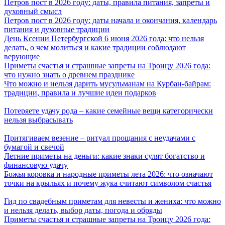
Петров пост в 2026 году: даты, правила питания, запреты и
духовный смысл
Петров пост в 2026 году: даты начала и окончания, календарь
питания и духовные традиции
День Ксении Петербургской 6 июня 2026 года: что нельзя
делать, о чем молиться и какие традиции соблюдают
верующие
Приметы счастья и страшные запреты на Троицу 2026 года:
что нужно знать о древнем празднике
Что можно и нельзя дарить мусульманам на Курбан-байрам:
традиции, правила и лучшие идеи подарков
Потеряете удачу рода – какие семейные вещи категорически
нельзя выбрасывать
Притягиваем везение – ритуал прощания с неудачами с
бумагой и свечой
Летние приметы на деньги: какие знаки сулят богатство и
финансовую удачу
Божья коровка и народные приметы лета 2026: что означают
точки на крыльях и почему жука считают символом счастья
Гид по свадебным приметам для невесты и жениха: что можно
и нельзя делать, выбор даты, погода и обряды
Приметы счастья и страшные запреты на Троицу 2026 года: