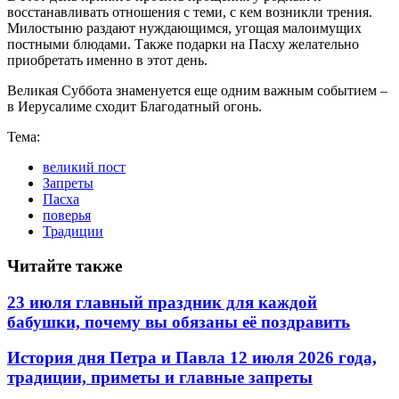
восстанавливать отношения с теми, с кем возникли трения.
Милостыню раздают нуждающимся, угощая малоимущих
постными блюдами. Также подарки на Пасху желательно
приобретать именно в этот день.
Великая Суббота знаменуется еще одним важным событием –
в Иерусалиме сходит Благодатный огонь.
Тема:
великий пост
Запреты
Пасха
поверья
Традиции
Читайте также
23 июля главный праздник для каждой
бабушки, почему вы обязаны её поздравить
История дня Петра и Павла 12 июля 2026 года,
традиции, приметы и главные запреты