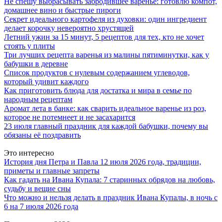
Не спешу выбрасывать забродившее варенье: готовлю компот,
домашнее вино и быстрые пироги
Секрет идеального картофеля из духовки: один ингредиент
делает корочку невероятно хрустящей
Летний ужин за 15 минут, 5 рецептов для тех, кто не хочет
стоять у плиты
Три лучших рецепта варенья из малины пятиминутки, как у
бабушки в деревне
Список продуктов с нулевым содержанием углеводов,
который удивит каждого
Как приготовить блюда для достатка и мира в семье по
народным рецептам
Аромат лета в банке: как сварить идеальное варенье из роз,
которое не потемнеет и не засахарится
23 июля главный праздник для каждой бабушки, почему вы
обязаны её поздравить
Это интересно
История дня Петра и Павла 12 июля 2026 года, традиции,
приметы и главные запреты
Как гадать на Ивана Купала: 7 старинных обрядов на любовь,
судьбу и вещие сны
Что можно и нельзя делать в праздник Ивана Купалы, в ночь с
6 на 7 июля 2026 года