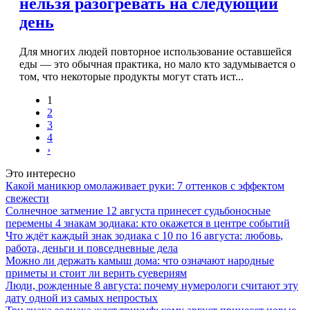
нельзя разогревать на следующий
день
Для многих людей повторное использование оставшейся
еды — это обычная практика, но мало кто задумывается о
том, что некоторые продукты могут стать ист...
1
2
3
4
›
Это интересно
Какой маникюр омолаживает руки: 7 оттенков с эффектом
свежести
Солнечное затмение 12 августа принесет судьбоносные
перемены 4 знакам зодиака: кто окажется в центре событий
Что ждёт каждый знак зодиака с 10 по 16 августа: любовь,
работа, деньги и повседневные дела
Можно ли держать камыш дома: что означают народные
приметы и стоит ли верить суевериям
Люди, рожденные 8 августа: почему нумерологи считают эту
дату одной из самых непростых