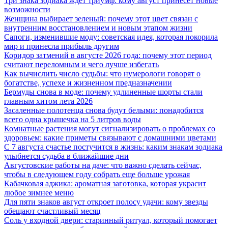
Три знака зодиака ждет триумф: кому август принесет новые
возможности
Женщина выбирает зеленый: почему этот цвет связан с
внутренним восстановлением и новым этапом жизни
Сапоги, изменившие моду: советская идея, которая покорила
мир и принесла прибыль другим
Коридор затмений в августе 2026 года: почему этот период
считают переломным и чего лучше избегать
Как вычислить число судьбы: что нумерологи говорят о
богатстве, успехе и жизненном предназначении
Бермуды снова в моде: почему удлиненные шорты стали
главным хитом лета 2026
Засаленные полотенца снова будут белыми: понадобится
всего одна крышечка на 5 литров воды
Комнатные растения могут сигнализировать о проблемах со
здоровьем: какие приметы связывают с домашними цветами
С 7 августа счастье постучится в жизнь: каким знакам зодиака
улыбнется судьба в ближайшие дни
Августовские работы на даче: что важно сделать сейчас,
чтобы в следующем году собрать еще больше урожая
Кабачковая аджика: ароматная заготовка, которая украсит
любое зимнее меню
Для пяти знаков август откроет полосу удачи: кому звезды
обещают счастливый месяц
Соль у входной двери: старинный ритуал, который помогает