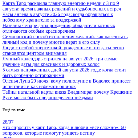
Карта Таро раскрыла главную энергию недели с 3 по 9
августа: время важных решений и судьбоносных встреч
Часы ангела в августе 2026 года: когда обращаться к
небесному хранителю за поддержкой
Названы четыре даты рождения, обладатели которых
отличаются особым красноречием
Симоронский способ исполнения желаний: как рассчитать
личный код и почему многие верят в его силу
Люди с особой энергетикой: рожденные в эти даты легко
становятся центром внимания
Лунный календарь стрижек на август 2026: три самые
удачные даты для красивых и здоровых волос
5 самых напряженных дней августа 2026 года: когда стоит
быть особенно осторожными
Оленья Луна 29 июля: кому полнолуние в Водолее принесет
испытания и как избежать ошибок
Тайны натальной карты князя Владимира: почему Крещение
Руси могло быть предопределено звёздами
Ещё по теме
28/07
Что спросить у карт Таро, когда в любви «все сложно»: 60
вопросов, которые помогут увидеть истину