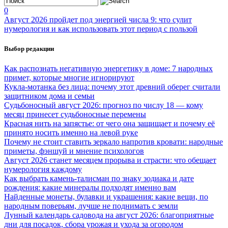
0
Август 2026 пройдет под энергией числа 9: что сулит
нумерология и как использовать этот период с пользой
Выбор редакции
Как распознать негативную энергетику в доме: 7 народных
примет, которые многие игнорируют
Кукла-мотанка без лица: почему этот древний оберег считали
защитником дома и семьи
Судьбоносный август 2026: прогноз по числу 18 — кому
месяц принесет судьбоносные перемены
Красная нить на запястье: от чего она защищает и почему её
принято носить именно на левой руке
Почему не стоит ставить зеркало напротив кровати: народные
приметы, фэншуй и мнение психологов
Август 2026 станет месяцем прорыва и страсти: что обещает
нумерология каждому
Как выбрать камень-талисман по знаку зодиака и дате
рождения: какие минералы подходят именно вам
Найденные монеты, булавки и украшения: какие вещи, по
народным поверьям, лучше не поднимать с земли
Лунный календарь садовода на август 2026: благоприятные
дни для посадок, сбора урожая и ухода за огородом