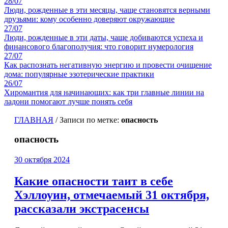
28/07
Люди, рожденные в эти месяцы, чаще становятся верными
друзьями: кому особенно доверяют окружающие
27/07
Люди, рожденные в эти даты, чаще добиваются успеха и
финансового благополучия: что говорит нумерология
27/07
Как распознать негативную энергию и провести очищение
дома: популярные эзотерические практики
26/07
Хиромантия для начинающих: как три главные линии на
ладони помогают лучше понять себя
ГЛАВНАЯ
/
Записи по метке:
опасность
опасность
30 октября 2024
Какие опасности таит в себе
Хэллоуин, отмечаемый 31 октября,
рассказали экстрасенсы