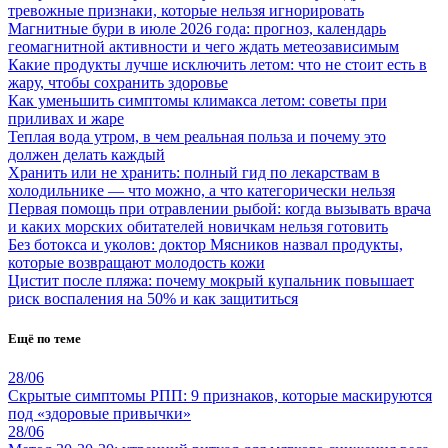
тревожные признаки, которые нельзя игнорировать
Магнитные бури в июле 2026 года: прогноз, календарь
геомагнитной активности и чего ждать метеозависимым
Какие продукты лучше исключить летом: что не стоит есть в
жару, чтобы сохранить здоровье
Как уменьшить симптомы климакса летом: советы при
приливах и жаре
Теплая вода утром, в чем реальная польза и почему это
должен делать каждый
Хранить или не хранить: полный гид по лекарствам в
холодильнике — что можно, а что категорически нельзя
Первая помощь при отравлении рыбой: когда вызывать врача
и каких морских обитателей новичкам нельзя готовить
Без ботокса и уколов: доктор Мясников назвал продукты,
которые возвращают молодость кожи
Цистит после пляжа: почему мокрый купальник повышает
риск воспаления на 50% и как защититься
Ещё по теме
28/06
Скрытые симптомы РПП: 9 признаков, которые маскируются
под «здоровые привычки»
28/06