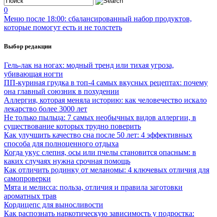
0
Меню после 18:00: сбалансированный набор продуктов,
которые помогут есть и не толстеть
Выбор редакции
Гель-лак на ногах: модный тренд или тихая угроза,
убивающая ногти
ПП-куриная грудка в топ-4 самых вкусных рецептах: почему
она главный союзник в похудении
Аллергия, которая меняла историю: как человечество искало
лекарство более 3000 лет
Не только пыльца: 7 самых необычных видов аллергии, в
существование которых трудно поверить
Как улучшить качество сна после 50 лет: 4 эффективных
способа для полноценного отдыха
Когда укус слепня, осы или пчелы становится опасным: в
каких случаях нужна срочная помощь
Как отличить родинку от меланомы: 4 ключевых отличия для
самопроверки
Мята и мелисса: польза, отличия и правила заготовки
ароматных трав
Кордицепс для выносливости
Как распознать наркотическую зависимость у подростка: