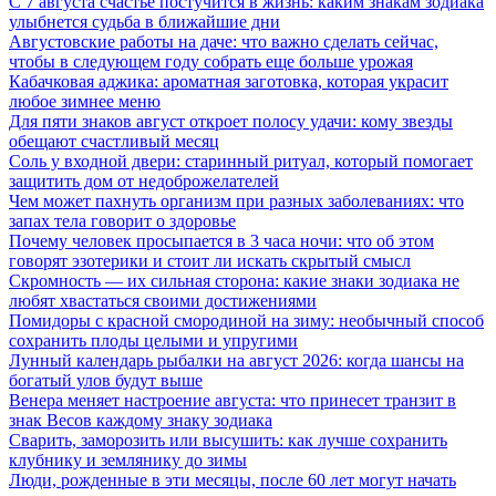
С 7 августа счастье постучится в жизнь: каким знакам зодиака
улыбнется судьба в ближайшие дни
Августовские работы на даче: что важно сделать сейчас,
чтобы в следующем году собрать еще больше урожая
Кабачковая аджика: ароматная заготовка, которая украсит
любое зимнее меню
Для пяти знаков август откроет полосу удачи: кому звезды
обещают счастливый месяц
Соль у входной двери: старинный ритуал, который помогает
защитить дом от недоброжелателей
Чем может пахнуть организм при разных заболеваниях: что
запах тела говорит о здоровье
Почему человек просыпается в 3 часа ночи: что об этом
говорят эзотерики и стоит ли искать скрытый смысл
Скромность — их сильная сторона: какие знаки зодиака не
любят хвастаться своими достижениями
Помидоры с красной смородиной на зиму: необычный способ
сохранить плоды целыми и упругими
Лунный календарь рыбалки на август 2026: когда шансы на
богатый улов будут выше
Венера меняет настроение августа: что принесет транзит в
знак Весов каждому знаку зодиака
Сварить, заморозить или высушить: как лучше сохранить
клубнику и землянику до зимы
Люди, рожденные в эти месяцы, после 60 лет могут начать