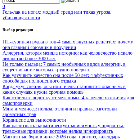
0
Гель-лак на ногах: модный тренд или тихая угроза,
убивающая ногти
Выбор редакции
ПП-куриная грудка в топ-4 самых вкусных рецептах: почему
она главный союзник в похудении
Аллергия, которая меняла историю: как человечество искало
лекарство более 3000 лет
Не только пыльца: 7 самых необычных видов аллергии, в
существование которых трудно поверить
Как улучшить качество сна после 50 лет: 4 эффективных
способа для полноценного отдыха
Когда укус слепня, осы или пчелы становится опасным: в
каких случаях нужна срочная помощь
Как отличить родинку от меланомы: 4 ключевых отличия для
самопроверки
Мята и мелисса: польза, отличия и правила заготовки
ароматных трав
Кордицепс для выносливости
Как распознать наркотическую зависимость у подростка:
тревожные признаки, которые нельзя игнорировать
Магнитные бури в июле 2026 года: прогноз, календарь