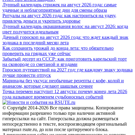
Лунный календарь стрижек на август 2026 года: самые
удачные и неблагоприятные дни для смены образа
Ритуалы на август 2026 года: как настроиться на удачу,
привлечь деньги и укрепить здоровье
Лунный календарь окрашивания волос на август 2026: когда
цвет получится идеальным
Дачный гороскоп на август 2026 года: что ждет каждый знак
зодиака в последний месяц лета
Как сохранить урожай до конца лета: что обязательно
проверить на грядках уже сейчас
Забытый десерт из СССР: как приготовить карельский торт
на сковороде со сметаной и ягодами
Гороскоп путешествий на 2027 год: где каждому знаку зодиака
лучше провести отпуск
Маринады без уксуса: необычные рецепты с кофе, колой и
ананасом, которые сделают шашлык сочнее
Точка перемен наступит 12 августа: почему конец лета 2026
года называют временем судьбоносных событий
© Copyright 2014-2026 Все права защищены. Копирование
информации разрешено только при наличии активной
гиперссылки на сайт. Гиперссылка должна размещаться
непосредственно в тексте, воспроизводящем оригинальный
материал rsute.ru, до или после цитируемого блока.
Администрация сайта не несет ответственности за новости