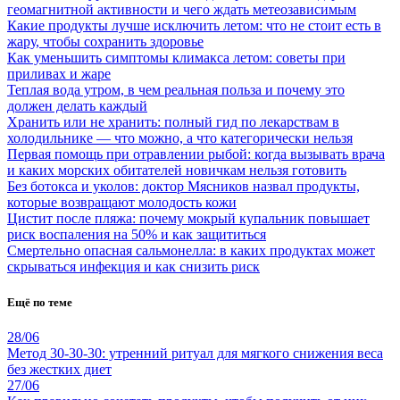
геомагнитной активности и чего ждать метеозависимым
Какие продукты лучше исключить летом: что не стоит есть в
жару, чтобы сохранить здоровье
Как уменьшить симптомы климакса летом: советы при
приливах и жаре
Теплая вода утром, в чем реальная польза и почему это
должен делать каждый
Хранить или не хранить: полный гид по лекарствам в
холодильнике — что можно, а что категорически нельзя
Первая помощь при отравлении рыбой: когда вызывать врача
и каких морских обитателей новичкам нельзя готовить
Без ботокса и уколов: доктор Мясников назвал продукты,
которые возвращают молодость кожи
Цистит после пляжа: почему мокрый купальник повышает
риск воспаления на 50% и как защититься
Смертельно опасная сальмонелла: в каких продуктах может
скрываться инфекция и как снизить риск
Ещё по теме
28/06
Метод 30-30-30: утренний ритуал для мягкого снижения веса
без жестких диет
27/06