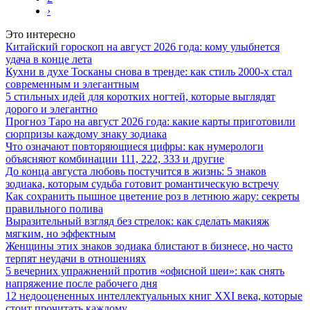
›
Это интересно
Китайский гороскоп на август 2026 года: кому улыбнется
удача в конце лета
Кухни в духе Тосканы снова в тренде: как стиль 2000-х стал
современным и элегантным
5 стильных идей для коротких ногтей, которые выглядят
дорого и элегантно
Прогноз Таро на август 2026 года: какие карты приготовили
сюрпризы каждому знаку зодиака
Что означают повторяющиеся цифры: как нумерологи
объясняют комбинации 111, 222, 333 и другие
До конца августа любовь постучится в жизнь: 5 знаков
зодиака, которым судьба готовит романтическую встречу
Как сохранить пышное цветение роз в летнюю жару: секреты
правильного полива
Выразительный взгляд без стрелок: как сделать макияж
мягким, но эффектным
Женщины этих знаков зодиака блистают в бизнесе, но часто
терпят неудачи в отношениях
5 вечерних упражнений против «офисной шеи»: как снять
напряжение после рабочего дня
12 недооцененных интеллектуальных книг XXI века, которые
стоит прочитать каждому