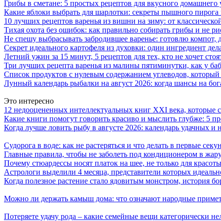
Грибы в сметане: 5 простых рецептов для вкусного домашнего
Какие яблоки выбрать для шарлотки: секреты пышного пирог
10 лучших рецептов варенья из вишни на зиму: от классическ
Тихая охота без ошибок: как правильно собирать грибы и не ри
Не спешу выбрасывать забродившее варенье: готовлю компот,
Секрет идеального картофеля из духовки: один ингредиент дел
Летний ужин за 15 минут, 5 рецептов для тех, кто не хочет сто
Три лучших рецепта варенья из малины пятиминутки, как у ба
Список продуктов с нулевым содержанием углеводов, который
Лунный календарь рыбалки на август 2026: когда шансы на бо
Это интересно
12 недооцененных интеллектуальных книг XXI века, которые 
Какие книги помогут говорить красиво и мыслить глубже: 5 п
Когда лучше ловить рыбу в августе 2026: календарь удачных и 
Судорога в воде: как не растеряться и что делать в первые секу
Главные правила, чтобы не заболеть под кондиционером в жар
Почему стюардессы носят платок на шее, не только для красоты
Астрологи выделили 4 месяца, представители которых идеальн
Когда полезное растение стало ядовитым монстром, история 
Можно ли держать камыш дома: что означают народные примет
Потеряете удачу рода – какие семейные вещи категорически не