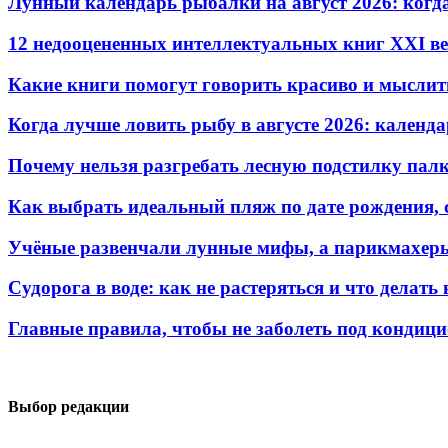
Лунный календарь рыбалки на август 2026: когд
12 недооцененных интеллектуальных книг XXI ве
Какие книги помогут говорить красиво и мыслит
Когда лучше ловить рыбу в августе 2026: календ
Почему нельзя разгребать лесную подстилку палк
Как выбрать идеальный пляж по дате рождения, 
Учёные развенчали лунные мифы, а парикмахеры
Судорога в воде: как не растеряться и что делать
Главные правила, чтобы не заболеть под кондиц
Выбор редакции