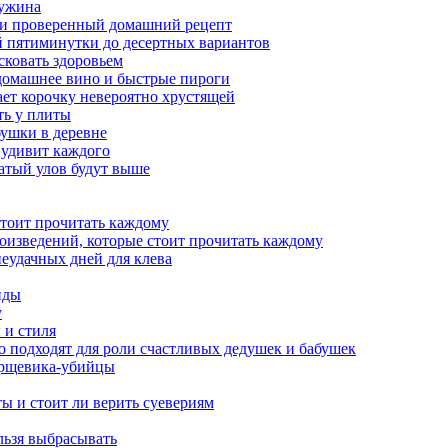
 ужина
а и проверенный домашний рецепт
ой пятиминутки до десертных вариантов
сковать здоровьем
 домашнее вино и быстрые пироги
ает корочку невероятно хрустящей
ять у плиты
бушки в деревне
 удивит каждого
гатый улов будут выше
стоит прочитать каждому
роизведений, которые стоит прочитать каждому
неудачных дней для клева
нды
у
 и стиля
о подходят для роли счастливых дедушек и бабушек
борщевика-убийцы
ы и стоит ли верить суевериям
льзя выбрасывать