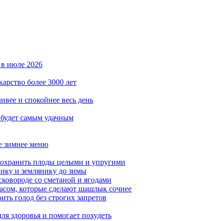
 в июле 2026
карство более 3000 лет
ивее и спокойнее весь день
 будет самым удачным
ое зимнее меню
сохранить плоды целыми и упругими
нику и землянику до зимы
сковороде со сметаной и ягодами
насом, которые сделают шашлык сочнее
ить голод без строгих запретов
ля здоровья и помогает похудеть