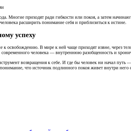
ода. Многие приходят ради гибкости или покоя, а затем начинаю
 человека расширить понимание себя и приблизиться к истине.
ному успеху
е к освобождению. В мире к ней чаще приходят извне, через тел
ь» современного человека — внутреннюю разобщенность и хрони
струмент возвращения к себе. И где бы человек ни начал путь 
 понимание, что источник подлинного покоя живет внутри него с