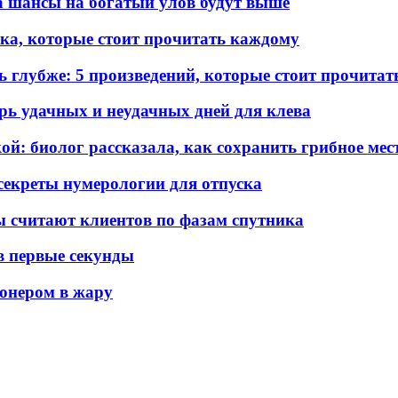
а шансы на богатый улов будут выше
ка, которые стоит прочитать каждому
ь глубже: 5 произведений, которые стоит прочита
арь удачных и неудачных дней для клева
ой: биолог рассказала, как сохранить грибное мес
секреты нумерологии для отпуска
 считают клиентов по фазам спутника
 в первые секунды
ионером в жару