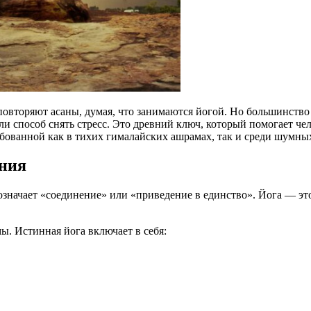
вторяют асаны, думая, что занимаются йогой. Но большинство 
и способ снять стресс. Это древний ключ, который помогает че
ебованной как в тихих гималайских ашрамах, так и среди шумны
ения
то означает «соединение» или «приведение в единство». Йога — э
ы. Истинная йога включает в себя: