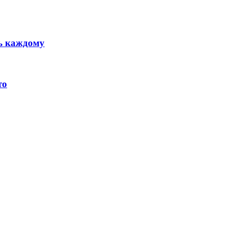
ть каждому
то