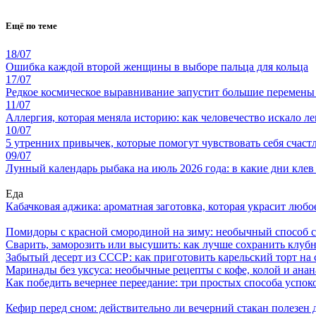
Ещё по теме
18/07
Ошибка каждой второй женщины в выборе пальца для кольца
17/07
Редкое космическое выравнивание запустит большие перемены
11/07
Аллергия, которая меняла историю: как человечество искало ле
10/07
5 утренних привычек, которые помогут чувствовать себя счастл
09/07
Лунный календарь рыбака на июль 2026 года: в какие дни клев
Еда
Кабачковая аджика: ароматная заготовка, которая украсит люб
Помидоры с красной смородиной на зиму: необычный способ 
Сварить, заморозить или высушить: как лучше сохранить клуб
Забытый десерт из СССР: как приготовить карельский торт на 
Маринады без уксуса: необычные рецепты с кофе, колой и ана
Как победить вечернее переедание: три простых способа успоко
Кефир перед сном: действительно ли вечерний стакан полезен д