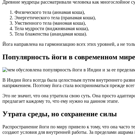
Древние мудрецы рассматривали человека как многослойное су
Физического тела (аннамая коша),
Энергетического тела (пранамая коша),
Умственного тела (маномая коша),
Тела мудрости (виджнянамая коша),
Тела блаженства (анандамая коша).
Йога направлена на гармонизацию всех этих уровней, а не толь
Популярность йоги в современном мир
В Индии йога всегда была целостным путем внутреннего разви
напряжением. Поэтому йога стала восприниматься прежде всег
Это не значит, что она утратила свою суть. Она просто адаптир
предлагает каждому то, что ему нужно на данном этапе.
Утрата среды, но сохранение силы
Распространение йоги по миру привело к тому, что она часто т
создают условия для внутренней работы. За пределами ашрама