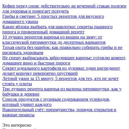
Кефир перед сном: действительно ли вечерний стакан полезен
для здоровья и помогает похудеть
Грибы в сметане: 5 простых рецептов для вкусного
домашнего ужина
Какие яблоки выбрать для шарлотки: секреты пышного
пирога и проверенный домашний рецепт
10 лучших рецептов варенья из вишни на зиму: от
классической пятиминутки до десертных вариантов
Тихая охота без ошибок: как правильно собирать грибы и не
рисковать здоровьем
Не спешу выбрасывать забродившее варенье: готовлю компот,
домашнее вино и быстрые пироги
Секрет идеального картофеля из духовки: один ингредиент
делает корочку невероятно хрустящей
Летний ужин за 15 минут, 5 рецептов для тех, кто не хочет
стоять у плиты
Три лучших рецепта варенья из малины пятиминутки, как у
бабушки в деревне
Список продуктов с нулевым содержанием углеводов,
который удивит каждого
Накопительный счёт: преимущества, порядок открытия и
важные нюансы
Это интересно