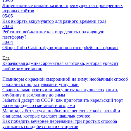
13/05
Лицензионные онлайн казино: преимущества проверенных
игровых сайтов
05/05
Как выбрать аккумулятор для разного времени года
30/04
Рейтинги веб-казино: как определить подходящую
платформу?
30/04
Обзор Turbo Casino: функционал и интерфейс платформы
Еда
Кабачковая аджика: ароматная заготовка, которая украсит
любое зимнее меню
Помидоры с красной смородиной на зиму: необычный способ
сохранить плоды целыми и упругими
Сварить, заморозить или высушить: как лучше сохранить
клубнику и землянику до зимы
Забытый десерт из СССР: как приготовить карельский торт
на сковороде со сметаной и ягодами
Маринады без уксуса: необычные рецепты с кофе, колой и
ананасом, которые сделают шашлык сочнее
Как победить вечернее переедание: три простых способа
успокоить голод без строгих запретов