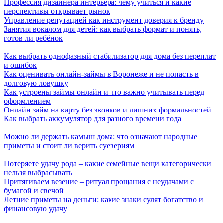
Профессия дизайнера интерьера: чему учиться и какие
перспективы открывает рынок
Управление репутацией как инструмент доверия к бренду
Занятия вокалом для детей: как выбрать формат и понять,
готов ли ребёнок
Как выбрать однофазный стабилизатор для дома без переплат
и ошибок
Как оценивать онлайн-займы в Воронеже и не попасть в
долговую ловушку
Как устроены займы онлайн и что важно учитывать перед
оформлением
Онлайн займ на карту без звонков и лишних формальностей
Как выбрать аккумулятор для разного времени года
Можно ли держать камыш дома: что означают народные
приметы и стоит ли верить суевериям
Потеряете удачу рода – какие семейные вещи категорически
нельзя выбрасывать
Притягиваем везение – ритуал прощания с неудачами с
бумагой и свечой
Летние приметы на деньги: какие знаки сулят богатство и
финансовую удачу