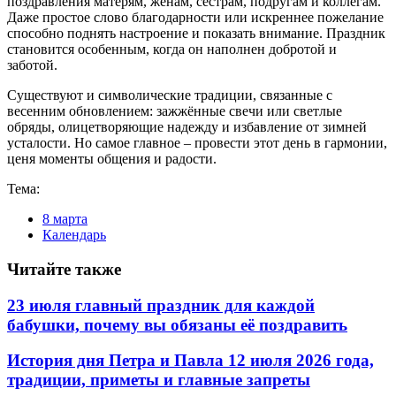
поздравления матерям, жёнам, сёстрам, подругам и коллегам.
Даже простое слово благодарности или искреннее пожелание
способно поднять настроение и показать внимание. Праздник
становится особенным, когда он наполнен добротой и
заботой.
Существуют и символические традиции, связанные с
весенним обновлением: зажжённые свечи или светлые
обряды, олицетворяющие надежду и избавление от зимней
усталости. Но самое главное – провести этот день в гармонии,
ценя моменты общения и радости.
Тема:
8 марта
Календарь
Читайте также
23 июля главный праздник для каждой
бабушки, почему вы обязаны её поздравить
История дня Петра и Павла 12 июля 2026 года,
традиции, приметы и главные запреты