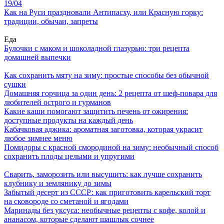
19/04
Как на Руси праздновали Антипасху, или Красную горку:
традиции, обычаи, запреты
Еда
Булочки с маком и шоколадной глазурью: три рецепта
домашней выпечки
Как сохранить мяту на зиму: простые способы без обычной
сушки
Домашняя горчица за один день: 2 рецепта от шеф-повара для
любителей острого и гурманов
Какие каши помогают защитить печень от ожирения:
доступные продукты на каждый день
Кабачковая аджика: ароматная заготовка, которая украсит
любое зимнее меню
Помидоры с красной смородиной на зиму: необычный способ
сохранить плоды целыми и упругими
Сварить, заморозить или высушить: как лучше сохранить
клубнику и землянику до зимы
Забытый десерт из СССР: как приготовить карельский торт
на сковороде со сметаной и ягодами
Маринады без уксуса: необычные рецепты с кофе, колой и
ананасом, которые сделают шашлык сочнее