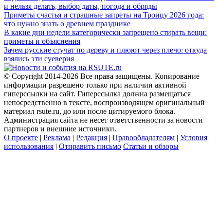
и нельзя делать, выбор даты, погода и обряды
Приметы счастья и страшные запреты на Троицу 2026 года:
что нужно знать о древнем празднике
В какие дни недели категорически запрещено стирать вещи:
приметы и объяснения
Зачем русские стучат по дереву и плюют через плечо: откуда
взялись эти суеверия
© Copyright 2014-2026 Все права защищены. Копирование
информации разрешено только при наличии активной
гиперссылки на сайт. Гиперссылка должна размещаться
непосредственно в тексте, воспроизводящем оригинальный
материал rsute.ru, до или после цитируемого блока.
Администрация сайта не несет ответственности за новости
партнеров и внешние источники.
О проекте
|
Реклама
|
Редакция
|
Правообладателям
|
Условия
использования
|
Отправить письмо
Статьи и обзоры