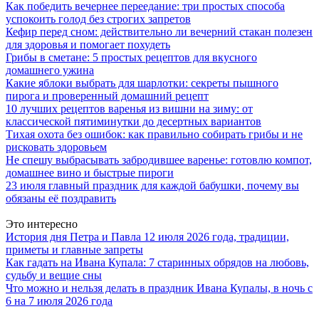
Как победить вечернее переедание: три простых способа
успокоить голод без строгих запретов
Кефир перед сном: действительно ли вечерний стакан полезен
для здоровья и помогает похудеть
Грибы в сметане: 5 простых рецептов для вкусного
домашнего ужина
Какие яблоки выбрать для шарлотки: секреты пышного
пирога и проверенный домашний рецепт
10 лучших рецептов варенья из вишни на зиму: от
классической пятиминутки до десертных вариантов
Тихая охота без ошибок: как правильно собирать грибы и не
рисковать здоровьем
Не спешу выбрасывать забродившее варенье: готовлю компот,
домашнее вино и быстрые пироги
23 июля главный праздник для каждой бабушки, почему вы
обязаны её поздравить
Это интересно
История дня Петра и Павла 12 июля 2026 года, традиции,
приметы и главные запреты
Как гадать на Ивана Купала: 7 старинных обрядов на любовь,
судьбу и вещие сны
Что можно и нельзя делать в праздник Ивана Купалы, в ночь с
6 на 7 июля 2026 года