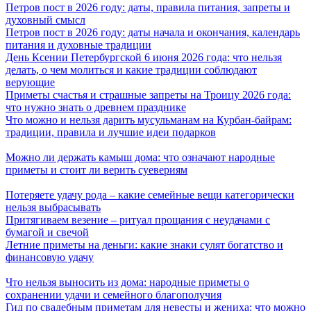
Петров пост в 2026 году: даты, правила питания, запреты и
духовный смысл
Петров пост в 2026 году: даты начала и окончания, календарь
питания и духовные традиции
День Ксении Петербургской 6 июня 2026 года: что нельзя
делать, о чем молиться и какие традиции соблюдают
верующие
Приметы счастья и страшные запреты на Троицу 2026 года:
что нужно знать о древнем празднике
Что можно и нельзя дарить мусульманам на Курбан-байрам:
традиции, правила и лучшие идеи подарков
Можно ли держать камыш дома: что означают народные
приметы и стоит ли верить суевериям
Потеряете удачу рода – какие семейные вещи категорически
нельзя выбрасывать
Притягиваем везение – ритуал прощания с неудачами с
бумагой и свечой
Летние приметы на деньги: какие знаки сулят богатство и
финансовую удачу
Что нельзя выносить из дома: народные приметы о
сохранении удачи и семейного благополучия
Гид по свадебным приметам для невесты и жениха: что можно