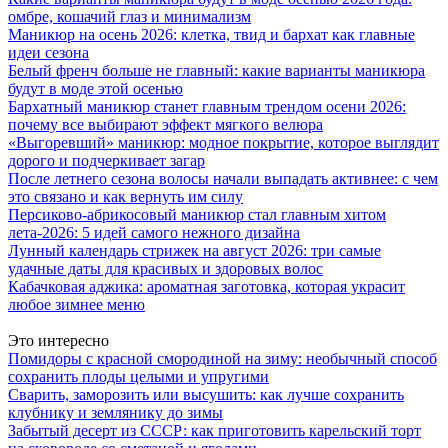
омбре, кошачий глаз и минимализм
Маникюр на осень 2026: клетка, твид и бархат как главные
идеи сезона
Белый френч больше не главный: какие варианты маникюра
будут в моде этой осенью
Бархатный маникюр станет главным трендом осени 2026:
почему все выбирают эффект мягкого велюра
«Выгоревший» маникюр: модное покрытие, которое выглядит
дорого и подчеркивает загар
После летнего сезона волосы начали выпадать активнее: с чем
это связано и как вернуть им силу
Персиково-абрикосовый маникюр стал главным хитом
лета-2026: 5 идей самого нежного дизайна
Лунный календарь стрижек на август 2026: три самые
удачные даты для красивых и здоровых волос
Кабачковая аджика: ароматная заготовка, которая украсит
любое зимнее меню
Это интересно
Помидоры с красной смородиной на зиму: необычный способ
сохранить плоды целыми и упругими
Сварить, заморозить или высушить: как лучше сохранить
клубнику и землянику до зимы
Забытый десерт из СССР: как приготовить карельский торт