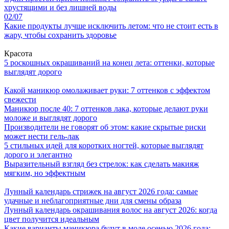
хрустящими и без лишней воды
02/07
Какие продукты лучше исключить летом: что не стоит есть в
жару, чтобы сохранить здоровье
Красота
5 роскошных окрашиваний на конец лета: оттенки, которые
выглядят дорого
Какой маникюр омолаживает руки: 7 оттенков с эффектом
свежести
Маникюр после 40: 7 оттенков лака, которые делают руки
моложе и выглядят дорого
Производители не говорят об этом: какие скрытые риски
может нести гель-лак
5 стильных идей для коротких ногтей, которые выглядят
дорого и элегантно
Выразительный взгляд без стрелок: как сделать макияж
мягким, но эффектным
Лунный календарь стрижек на август 2026 года: самые
удачные и неблагоприятные дни для смены образа
Лунный календарь окрашивания волос на август 2026: когда
цвет получится идеальным
Какие варианты маникюра будут в моде осенью 2026 года: