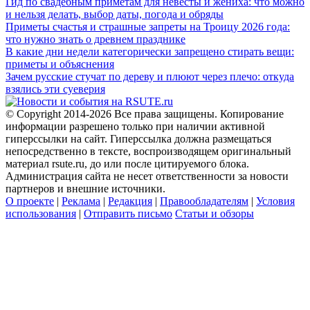
Гид по свадебным приметам для невесты и жениха: что можно
и нельзя делать, выбор даты, погода и обряды
Приметы счастья и страшные запреты на Троицу 2026 года:
что нужно знать о древнем празднике
В какие дни недели категорически запрещено стирать вещи:
приметы и объяснения
Зачем русские стучат по дереву и плюют через плечо: откуда
взялись эти суеверия
© Copyright 2014-2026 Все права защищены. Копирование
информации разрешено только при наличии активной
гиперссылки на сайт. Гиперссылка должна размещаться
непосредственно в тексте, воспроизводящем оригинальный
материал rsute.ru, до или после цитируемого блока.
Администрация сайта не несет ответственности за новости
партнеров и внешние источники.
О проекте
|
Реклама
|
Редакция
|
Правообладателям
|
Условия
использования
|
Отправить письмо
Статьи и обзоры