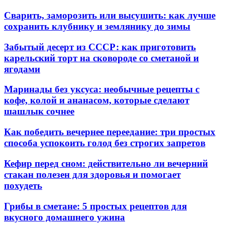
Сварить, заморозить или высушить: как лучше
сохранить клубнику и землянику до зимы
Забытый десерт из СССР: как приготовить
карельский торт на сковороде со сметаной и
ягодами
Маринады без уксуса: необычные рецепты с
кофе, колой и ананасом, которые сделают
шашлык сочнее
Как победить вечернее переедание: три простых
способа успокоить голод без строгих запретов
Кефир перед сном: действительно ли вечерний
стакан полезен для здоровья и помогает
похудеть
Грибы в сметане: 5 простых рецептов для
вкусного домашнего ужина