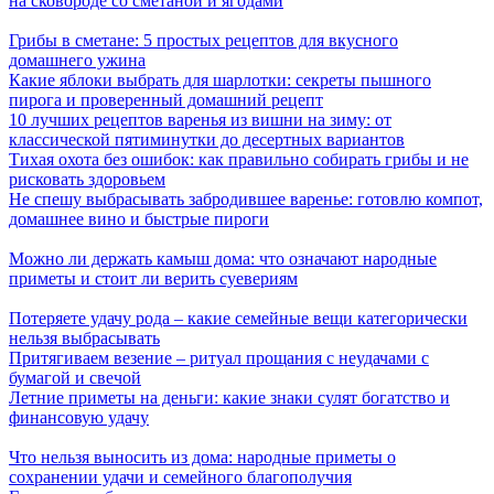
на сковороде со сметаной и ягодами
Грибы в сметане: 5 простых рецептов для вкусного
домашнего ужина
Какие яблоки выбрать для шарлотки: секреты пышного
пирога и проверенный домашний рецепт
10 лучших рецептов варенья из вишни на зиму: от
классической пятиминутки до десертных вариантов
Тихая охота без ошибок: как правильно собирать грибы и не
рисковать здоровьем
Не спешу выбрасывать забродившее варенье: готовлю компот,
домашнее вино и быстрые пироги
Можно ли держать камыш дома: что означают народные
приметы и стоит ли верить суевериям
Потеряете удачу рода – какие семейные вещи категорически
нельзя выбрасывать
Притягиваем везение – ритуал прощания с неудачами с
бумагой и свечой
Летние приметы на деньги: какие знаки сулят богатство и
финансовую удачу
Что нельзя выносить из дома: народные приметы о
сохранении удачи и семейного благополучия