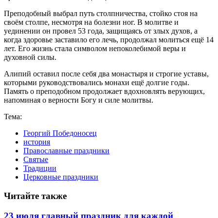
Преподобный выбрал путь столпничества, стойко стоя на
своём столпе, несмотря на болезни ног. В молитве и
уединении он провел 53 года, защищаясь от злых духов, а
когда здоровье заставило его лечь, продолжал молиться ещё 14
лет. Его жизнь стала символом непоколебимой веры и
духовной силы.
Алипий оставил после себя два монастыря и строгие уставы,
которыми руководствовались монахи ещё долгие годы.
Память о преподобном продолжает вдохновлять верующих,
напоминая о верности Богу и силе молитвы.
Тема:
Георгий Победоносец
история
Православные праздники
Святые
Традиции
Церковные праздники
Читайте также
23 июля главный праздник для каждой