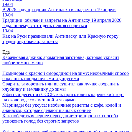
19/04
В 2026 году праздник Антипасха выпадает на 19 апреля
19/04
Традиции, обычаи и запреты на Антипасху 19 апреля 2026
года: почему в этот день нельзя ссориться
19/04
Как на Руси праздновали Антипасху, или Красную горку:
традиции, обычаи, запреты
Еда
Кабачковая аджика: ароматная заготовка, которая украсит
любое зимнее меню
Помидоры с красной смородиной на зиму: необычный способ
сохранить плоды целыми и упругими
Сварить, заморозить или высушить: как лучше сохранить
клубнику и землянику до зимы
Забытый десерт из СССР: как приготовить карельский торт
на сковороде со сметаной и ягодами
Маринады без уксуса: необычные рецепты с кофе, колой и
ананасом, которые сделают шашлык сочнее
Как победить вечернее переедание: три простых способа
успокоить голод без строгих запретов
Кефир перед сном: действительно ли вечерний стакан полезен