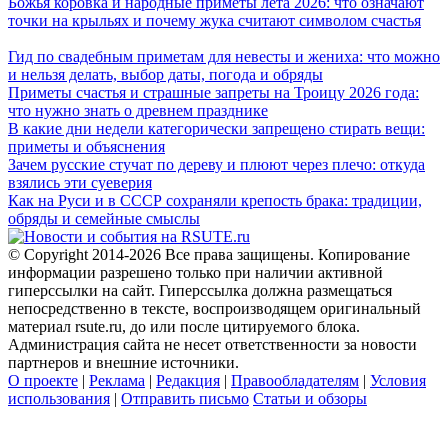
Божья коровка и народные приметы лета 2026: что означают
точки на крыльях и почему жука считают символом счастья
Гид по свадебным приметам для невесты и жениха: что можно
и нельзя делать, выбор даты, погода и обряды
Приметы счастья и страшные запреты на Троицу 2026 года:
что нужно знать о древнем празднике
В какие дни недели категорически запрещено стирать вещи:
приметы и объяснения
Зачем русские стучат по дереву и плюют через плечо: откуда
взялись эти суеверия
Как на Руси и в СССР сохраняли крепость брака: традиции,
обряды и семейные смыслы
© Copyright 2014-2026 Все права защищены. Копирование
информации разрешено только при наличии активной
гиперссылки на сайт. Гиперссылка должна размещаться
непосредственно в тексте, воспроизводящем оригинальный
материал rsute.ru, до или после цитируемого блока.
Администрация сайта не несет ответственности за новости
партнеров и внешние источники.
О проекте
|
Реклама
|
Редакция
|
Правообладателям
|
Условия
использования
|
Отправить письмо
Статьи и обзоры