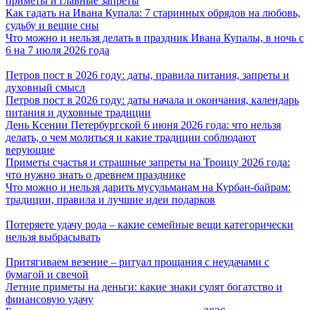
приметы и главные запреты
Как гадать на Ивана Купала: 7 старинных обрядов на любовь,
судьбу и вещие сны
Что можно и нельзя делать в праздник Ивана Купалы, в ночь с
6 на 7 июля 2026 года
Петров пост в 2026 году: даты, правила питания, запреты и
духовный смысл
Петров пост в 2026 году: даты начала и окончания, календарь
питания и духовные традиции
День Ксении Петербургской 6 июня 2026 года: что нельзя
делать, о чем молиться и какие традиции соблюдают
верующие
Приметы счастья и страшные запреты на Троицу 2026 года:
что нужно знать о древнем празднике
Что можно и нельзя дарить мусульманам на Курбан-байрам:
традиции, правила и лучшие идеи подарков
Потеряете удачу рода – какие семейные вещи категорически
нельзя выбрасывать
Притягиваем везение – ритуал прощания с неудачами с
бумагой и свечой
Летние приметы на деньги: какие знаки сулят богатство и
финансовую удачу