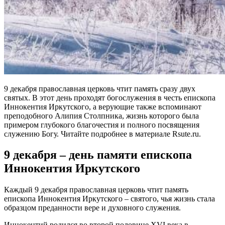
9 декабря православная церковь чтит память сразу двух
святых. В этот день проходят богослужения в честь епископа
Иннокентия Иркутского, а верующие также вспоминают
преподобного Алипия Столпника, жизнь которого была
примером глубокого благочестия и полного посвящения
служению Богу. Читайте подробнее в материале Rsute.ru.
9 декабря – день памяти епископа
Иннокентия Иркутского
Каждый 9 декабря православная церковь чтит память
епископа Иннокентия Иркутского – святого, чья жизнь стала
образцом преданности вере и духовного служения.
Иннокентий родился во второй половине XVI века в