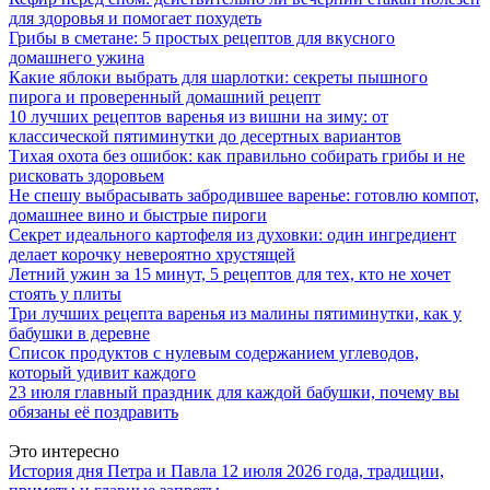
для здоровья и помогает похудеть
Грибы в сметане: 5 простых рецептов для вкусного
домашнего ужина
Какие яблоки выбрать для шарлотки: секреты пышного
пирога и проверенный домашний рецепт
10 лучших рецептов варенья из вишни на зиму: от
классической пятиминутки до десертных вариантов
Тихая охота без ошибок: как правильно собирать грибы и не
рисковать здоровьем
Не спешу выбрасывать забродившее варенье: готовлю компот,
домашнее вино и быстрые пироги
Секрет идеального картофеля из духовки: один ингредиент
делает корочку невероятно хрустящей
Летний ужин за 15 минут, 5 рецептов для тех, кто не хочет
стоять у плиты
Три лучших рецепта варенья из малины пятиминутки, как у
бабушки в деревне
Список продуктов с нулевым содержанием углеводов,
который удивит каждого
23 июля главный праздник для каждой бабушки, почему вы
обязаны её поздравить
Это интересно
История дня Петра и Павла 12 июля 2026 года, традиции,