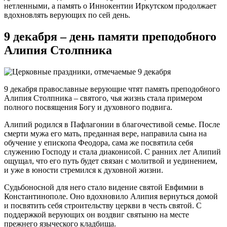
нетленными, а память о Иннокентии Иркутском продолжает
вдохновлять верующих по сей день.
9 декабря – день памяти преподобного
Алипия Столпника
9 декабря православные верующие чтят память преподобного
Алипия Столпника – святого, чья жизнь стала примером
полного посвящения Богу и духовного подвига.
Алипий родился в Пафлагонии в благочестивой семье. После
смерти мужа его мать, преданная вере, направила сына на
обучение у епископа Феодора, сама же посвятила себя
служению Господу и стала диаконисой. С ранних лет Алипий
ощущал, что его путь будет связан с молитвой и уединением,
и уже в юности стремился к духовной жизни.
Судьбоносной для него стало видение святой Евфимии в
Константинополе. Оно вдохновило Алипия вернуться домой
и посвятить себя строительству церкви в честь святой. С
поддержкой верующих он воздвиг святыню на месте
прежнего языческого кладбища.