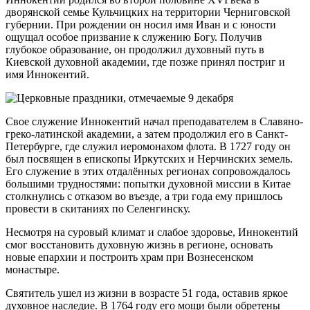
дворянской семье Кульчицких на территории Черниговской
губернии. При рождении он носил имя Иван и с юности
ощущал особое призвание к служению Богу. Получив
глубокое образование, он продолжил духовный путь в
Киевской духовной академии, где позже принял постриг и
имя Иннокентий.
Свое служение Иннокентий начал преподавателем в Славяно-
греко-латинской академии, а затем продолжил его в Санкт-
Петербурге, где служил иеромонахом флота. В 1727 году он
был посвящен в епископы Иркутских и Нерчинских земель.
Его служение в этих отдалённых регионах сопровождалось
большими трудностями: попытки духовной миссии в Китае
столкнулись с отказом во въезде, а три года ему пришлось
провести в скитаниях по Селенгинску.
Несмотря на суровый климат и слабое здоровье, Иннокентий
смог восстановить духовную жизнь в регионе, основать
новые епархии и построить храм при Вознесенском
монастыре.
Святитель ушел из жизни в возрасте 51 года, оставив яркое
духовное наследие. В 1764 году его мощи были обретены