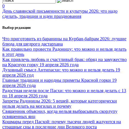
0
День славянской письменности и культуры 2026: что надо
сделать, традиции и идеи празднования
Выбор редакции
Что приготовить из баранины на Курбан-байрам 2026: лучшие
блюда для щедрого дастархана
Как правильно провести Радоницу: что можно и нельзя делать
в этот день
Как привлечь любовь и счастливый брак: обряд на замужество
на Красную горку 19 апреля 2026 года
Духовный смысл Антипасхи: что можно и нельзя делать 19
апреля 2026 год
Главные традиции и народны приметы Красной горки 19
апреля 2026 года
Радостная неделя после Пасхи: что можно и нельзя делать с 13
по 18 апреля 2026 года
Запреты Радоницы 2026: 5 вещей, которые категорически
нельзя делать на могилах и почему
Священник объяснил, когда нельзя выбрасывать скорлупу
освященных яиц
Кошмары перед Пасхой: почему тысячи людей жалуются на
страшные сны в последние дни Великого поста