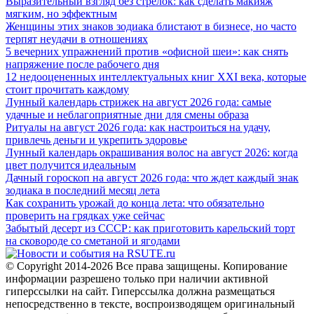
Выразительный взгляд без стрелок: как сделать макияж
мягким, но эффектным
Женщины этих знаков зодиака блистают в бизнесе, но часто
терпят неудачи в отношениях
5 вечерних упражнений против «офисной шеи»: как снять
напряжение после рабочего дня
12 недооцененных интеллектуальных книг XXI века, которые
стоит прочитать каждому
Лунный календарь стрижек на август 2026 года: самые
удачные и неблагоприятные дни для смены образа
Ритуалы на август 2026 года: как настроиться на удачу,
привлечь деньги и укрепить здоровье
Лунный календарь окрашивания волос на август 2026: когда
цвет получится идеальным
Дачный гороскоп на август 2026 года: что ждет каждый знак
зодиака в последний месяц лета
Как сохранить урожай до конца лета: что обязательно
проверить на грядках уже сейчас
Забытый десерт из СССР: как приготовить карельский торт
на сковороде со сметаной и ягодами
© Copyright 2014-2026 Все права защищены. Копирование
информации разрешено только при наличии активной
гиперссылки на сайт. Гиперссылка должна размещаться
непосредственно в тексте, воспроизводящем оригинальный