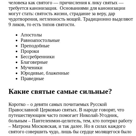
человека как святого — причисления к лику святых —
требуется канонизация. Основаниями для канонизации
могут стать: святость жизни, страдание за веру, дар
чудотворения, нетленность мощей. Традиционно выделяют
9 ликов, то есть типов святости.
Апостолы
Равноапостольные
Преподобные
Пророки
Бессребренники
Благоверные
Мученики
Юродивые, блаженные
Праведные
Какие святые самые сильные?
Коротко – о девяти самых почитаемых Русской
Православной Церковью святых. В народе говорят, что
путешествующим часто помогает Николай-Угодник,
больным – Пантелеимон-целитель, тем, кто потерял работу
– Матрона Московская, и так далее. Но в силах каждого
святого совершить чудо, лишь бы сердце молящегося было