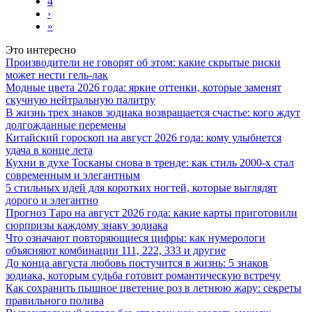
4
›
»
Это интересно
Производители не говорят об этом: какие скрытые риски
может нести гель-лак
Модные цвета 2026 года: яркие оттенки, которые заменят
скучную нейтральную палитру
В жизнь трех знаков зодиака возвращается счастье: кого ждут
долгожданные перемены
Китайский гороскоп на август 2026 года: кому улыбнется
удача в конце лета
Кухни в духе Тосканы снова в тренде: как стиль 2000-х стал
современным и элегантным
5 стильных идей для коротких ногтей, которые выглядят
дорого и элегантно
Прогноз Таро на август 2026 года: какие карты приготовили
сюрпризы каждому знаку зодиака
Что означают повторяющиеся цифры: как нумерологи
объясняют комбинации 111, 222, 333 и другие
До конца августа любовь постучится в жизнь: 5 знаков
зодиака, которым судьба готовит романтическую встречу
Как сохранить пышное цветение роз в летнюю жару: секреты
правильного полива