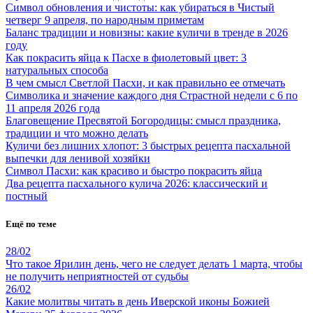
Символ обновления и чистоты: как убираться в Чистый
четверг 9 апреля, по народным приметам
Баланс традиции и новизны: какие куличи в тренде в 2026
году
Как покрасить яйца к Пасхе в фиолетовый цвет: 3
натуральных способа
В чем смысл Светлой Пасхи, и как правильно ее отмечать
Символика и значение каждого дня Страстной недели с 6 по
11 апреля 2026 года
Благовещение Пресвятой Богородицы: смысл праздника,
традиции и что можно делать
Куличи без лишних хлопот: 3 быстрых рецепта пасхальной
выпечки для ленивой хозяйки
Символ Пасхи: как красиво и быстро покрасить яйца
Два рецепта пасхального кулича 2026: классический и
постный
Ещё по теме
28/02
Что такое Ярилин день, чего не следует делать 1 марта, чтобы
не получить неприятностей от судьбы
26/02
Какие молитвы читать в день Иверской иконы Божией