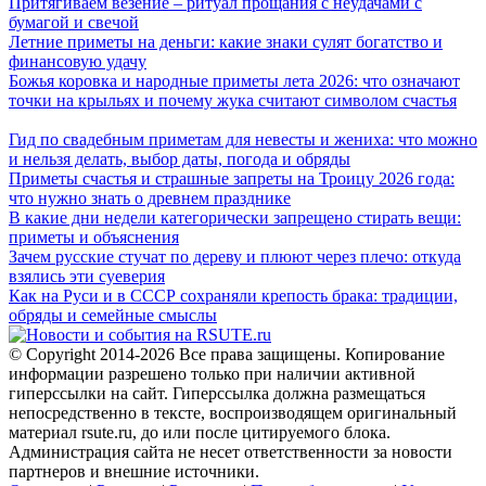
Притягиваем везение – ритуал прощания с неудачами с
бумагой и свечой
Летние приметы на деньги: какие знаки сулят богатство и
финансовую удачу
Божья коровка и народные приметы лета 2026: что означают
точки на крыльях и почему жука считают символом счастья
Гид по свадебным приметам для невесты и жениха: что можно
и нельзя делать, выбор даты, погода и обряды
Приметы счастья и страшные запреты на Троицу 2026 года:
что нужно знать о древнем празднике
В какие дни недели категорически запрещено стирать вещи:
приметы и объяснения
Зачем русские стучат по дереву и плюют через плечо: откуда
взялись эти суеверия
Как на Руси и в СССР сохраняли крепость брака: традиции,
обряды и семейные смыслы
© Copyright 2014-2026 Все права защищены. Копирование
информации разрешено только при наличии активной
гиперссылки на сайт. Гиперссылка должна размещаться
непосредственно в тексте, воспроизводящем оригинальный
материал rsute.ru, до или после цитируемого блока.
Администрация сайта не несет ответственности за новости
партнеров и внешние источники.