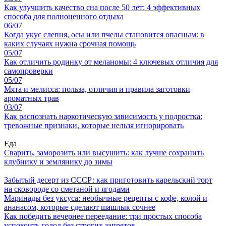
Как улучшить качество сна после 50 лет: 4 эффективных
способа для полноценного отдыха
06/07
Когда укус слепня, осы или пчелы становится опасным: в
каких случаях нужна срочная помощь
05/07
Как отличить родинку от меланомы: 4 ключевых отличия для
самопроверки
05/07
Мята и мелисса: польза, отличия и правила заготовки
ароматных трав
03/07
Как распознать наркотическую зависимость у подростка:
тревожные признаки, которые нельзя игнорировать
Еда
Сварить, заморозить или высушить: как лучше сохранить
клубнику и землянику до зимы
Забытый десерт из СССР: как приготовить карельский торт
на сковороде со сметаной и ягодами
Маринады без уксуса: необычные рецепты с кофе, колой и
ананасом, которые сделают шашлык сочнее
Как победить вечернее переедание: три простых способа
успокоить голод без строгих запретов