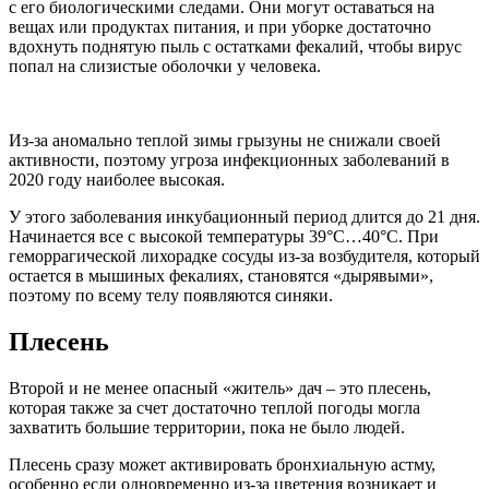
с его биологическими следами. Они могут оставаться на
вещах или продуктах питания, и при уборке достаточно
вдохнуть поднятую пыль с остатками фекалий, чтобы вирус
попал на слизистые оболочки у человека.
Из-за аномально теплой зимы грызуны не снижали своей
активности, поэтому угроза инфекционных заболеваний в
2020 году наиболее высокая.
У этого заболевания инкубационный период длится до 21 дня.
Начинается все с высокой температуры 39°С…40°С. При
геморрагической лихорадке сосуды из-за возбудителя, который
остается в мышиных фекалиях, становятся «дырявыми»,
поэтому по всему телу появляются синяки.
Плесень
Второй и не менее опасный «житель» дач – это плесень,
которая также за счет достаточно теплой погоды могла
захватить большие территории, пока не было людей.
Плесень сразу может активировать бронхиальную астму,
особенно если одновременно из-за цветения возникает и