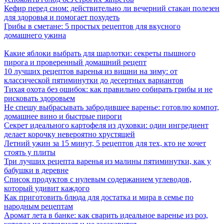
Кефир перед сном: действительно ли вечерний стакан полезен
для здоровья и помогает похудеть
Грибы в сметане: 5 простых рецептов для вкусного
домашнего ужина
Какие яблоки выбрать для шарлотки: секреты пышного
пирога и проверенный домашний рецепт
10 лучших рецептов варенья из вишни на зиму: от
классической пятиминутки до десертных вариантов
Тихая охота без ошибок: как правильно собирать грибы и не
рисковать здоровьем
Не спешу выбрасывать забродившее варенье: готовлю компот,
домашнее вино и быстрые пироги
Секрет идеального картофеля из духовки: один ингредиент
делает корочку невероятно хрустящей
Летний ужин за 15 минут, 5 рецептов для тех, кто не хочет
стоять у плиты
Три лучших рецепта варенья из малины пятиминутки, как у
бабушки в деревне
Список продуктов с нулевым содержанием углеводов,
который удивит каждого
Как приготовить блюда для достатка и мира в семье по
народным рецептам
Аромат лета в банке: как сварить идеальное варенье из роз,