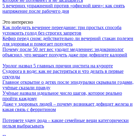
которое не потемнеет и не засахарится
5 вечерних упражнений против «офисной шеи»: как снять
напряжение после рабочего дня
Это интересно
Как победить вечернее переедание: три простых способа
успокоить голод без строгих запретов
Кефир перед сном: действительно ли вечерний стакан полезен
для здоровья и помогает похудеть
Почему после 50 лет вес уходит медленнее: эндокринолог
объяснил, что мешает похудеть даже при дефиците калорий
Уролог назвал 5 главных причин цистита на курорте
Судорога в воде: как не растеряться и что делать в первые
секунды
Главное открытие о детях после эпидуралки скрывали годами,
учёные сказали правду
Учёные назвали идеальное число шагов, которое реально
пройти каждому
Даже у здоровых людей – почему возникает дефицит железа и
какая связь с ферритином
Потеряете удачу рода – какие семейные вещи категорически
нельзя выбрасывать