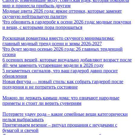
Сапоги, изменившие моду: советская идея, которая покорила
мир и принесла прибыль другим
Модные цвета 2026 года: яркие оттенки, которые заменят
скучную нейтральную палитру
Что обновить в гардеробе к осени 2026 года: модные покупки
и вещи, с которыми пора попрощаться
Роскошная романтика вместо скучного минимализма:
главный модный тренд осени и зимы 2026-2027
Что будет модно осенью 2026 года: 26 главных тенденций
сезона
6 осенних вещей, которые визуально добавляют возраст после
40: чем заменить устаревшие модели в 2026 году
5 незаметных сигналов, что ваш гардероб давно просит
обновления
Новая фигура — новый стиль: как собрать гардероб после
похудения и не потратить состояние
Можно ли держать камыш дома: что означают народные
приметы и стоит ли верить суевериям
Потеряете удачу рода – какие семейные вещи категорически
нельзя выбрасывать
Притягиваем везение – ритуал прощания с неудачами с
бумагой и свечой