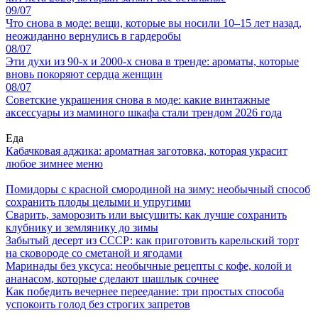
09/07
Что снова в моде: вещи, которые вы носили 10–15 лет назад,
неожиданно вернулись в гардеробы
08/07
Эти духи из 90-х и 2000-х снова в тренде: ароматы, которые
вновь покоряют сердца женщин
08/07
Советские украшения снова в моде: какие винтажные
аксессуары из маминого шкафа стали трендом 2026 года
Еда
Кабачковая аджика: ароматная заготовка, которая украсит
любое зимнее меню
Помидоры с красной смородиной на зиму: необычный способ
сохранить плоды целыми и упругими
Сварить, заморозить или высушить: как лучше сохранить
клубнику и землянику до зимы
Забытый десерт из СССР: как приготовить карельский торт
на сковороде со сметаной и ягодами
Маринады без уксуса: необычные рецепты с кофе, колой и
ананасом, которые сделают шашлык сочнее
Как победить вечернее переедание: три простых способа
успокоить голод без строгих запретов