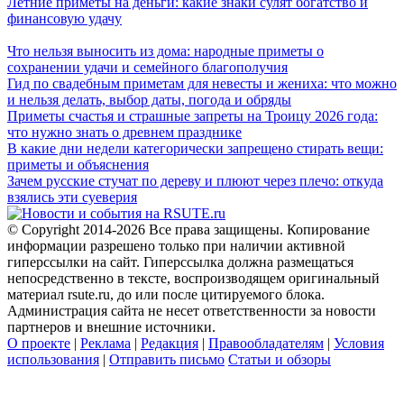
Летние приметы на деньги: какие знаки сулят богатство и
финансовую удачу
Что нельзя выносить из дома: народные приметы о
сохранении удачи и семейного благополучия
Гид по свадебным приметам для невесты и жениха: что можно
и нельзя делать, выбор даты, погода и обряды
Приметы счастья и страшные запреты на Троицу 2026 года:
что нужно знать о древнем празднике
В какие дни недели категорически запрещено стирать вещи:
приметы и объяснения
Зачем русские стучат по дереву и плюют через плечо: откуда
взялись эти суеверия
© Copyright 2014-2026 Все права защищены. Копирование
информации разрешено только при наличии активной
гиперссылки на сайт. Гиперссылка должна размещаться
непосредственно в тексте, воспроизводящем оригинальный
материал rsute.ru, до или после цитируемого блока.
Администрация сайта не несет ответственности за новости
партнеров и внешние источники.
О проекте
|
Реклама
|
Редакция
|
Правообладателям
|
Условия
использования
|
Отправить письмо
Статьи и обзоры