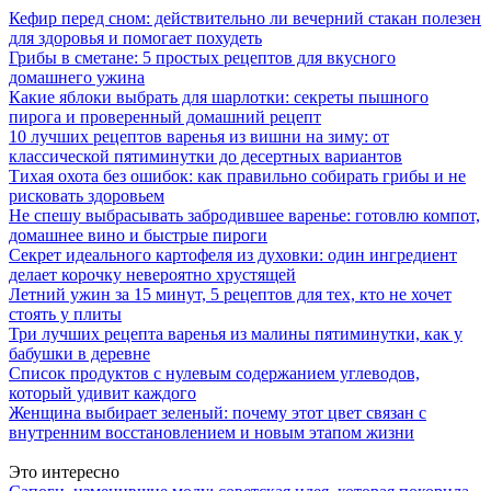
Кефир перед сном: действительно ли вечерний стакан полезен
для здоровья и помогает похудеть
Грибы в сметане: 5 простых рецептов для вкусного
домашнего ужина
Какие яблоки выбрать для шарлотки: секреты пышного
пирога и проверенный домашний рецепт
10 лучших рецептов варенья из вишни на зиму: от
классической пятиминутки до десертных вариантов
Тихая охота без ошибок: как правильно собирать грибы и не
рисковать здоровьем
Не спешу выбрасывать забродившее варенье: готовлю компот,
домашнее вино и быстрые пироги
Секрет идеального картофеля из духовки: один ингредиент
делает корочку невероятно хрустящей
Летний ужин за 15 минут, 5 рецептов для тех, кто не хочет
стоять у плиты
Три лучших рецепта варенья из малины пятиминутки, как у
бабушки в деревне
Список продуктов с нулевым содержанием углеводов,
который удивит каждого
Женщина выбирает зеленый: почему этот цвет связан с
внутренним восстановлением и новым этапом жизни
Это интересно