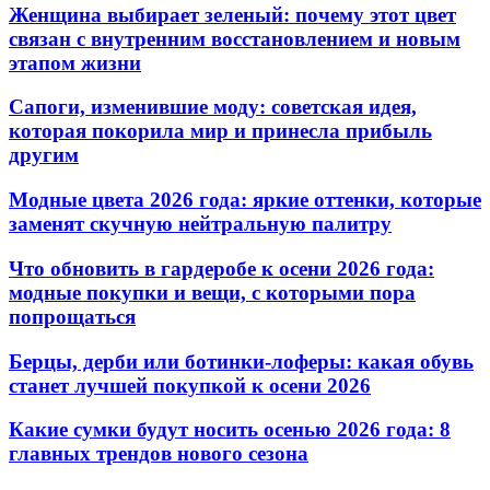
Женщина выбирает зеленый: почему этот цвет
связан с внутренним восстановлением и новым
этапом жизни
Сапоги, изменившие моду: советская идея,
которая покорила мир и принесла прибыль
другим
Модные цвета 2026 года: яркие оттенки, которые
заменят скучную нейтральную палитру
Что обновить в гардеробе к осени 2026 года:
модные покупки и вещи, с которыми пора
попрощаться
Берцы, дерби или ботинки-лоферы: какая обувь
станет лучшей покупкой к осени 2026
Какие сумки будут носить осенью 2026 года: 8
главных трендов нового сезона