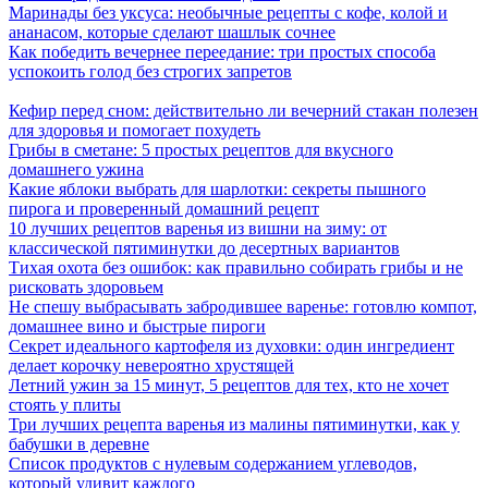
Маринады без уксуса: необычные рецепты с кофе, колой и
ананасом, которые сделают шашлык сочнее
Как победить вечернее переедание: три простых способа
успокоить голод без строгих запретов
Кефир перед сном: действительно ли вечерний стакан полезен
для здоровья и помогает похудеть
Грибы в сметане: 5 простых рецептов для вкусного
домашнего ужина
Какие яблоки выбрать для шарлотки: секреты пышного
пирога и проверенный домашний рецепт
10 лучших рецептов варенья из вишни на зиму: от
классической пятиминутки до десертных вариантов
Тихая охота без ошибок: как правильно собирать грибы и не
рисковать здоровьем
Не спешу выбрасывать забродившее варенье: готовлю компот,
домашнее вино и быстрые пироги
Секрет идеального картофеля из духовки: один ингредиент
делает корочку невероятно хрустящей
Летний ужин за 15 минут, 5 рецептов для тех, кто не хочет
стоять у плиты
Три лучших рецепта варенья из малины пятиминутки, как у
бабушки в деревне
Список продуктов с нулевым содержанием углеводов,
который удивит каждого