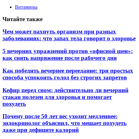
Витамины
Читайте также
Чем может пахнуть организм при разных
заболеваниях: что запах тела говорит о здоровье
5 вечерних упражнений против «офисной шеи»:
как снять напряжение после рабочего дня
Как победить вечернее переедание: три простых
способа успокоить голод без строгих запретов
Кефир перед сном: действительно ли вечерний
стакан полезен для здоровья и помогает
похудеть
Почему после 50 лет вес уходит медленнее:
эндокринолог объяснил, что мешает похудеть
даже при дефиците калорий