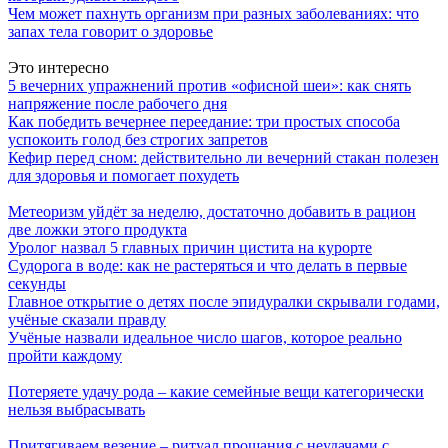
Чем может пахнуть организм при разных заболеваниях: что
запах тела говорит о здоровье
Это интересно
5 вечерних упражнений против «офисной шеи»: как снять
напряжение после рабочего дня
Как победить вечернее переедание: три простых способа
успокоить голод без строгих запретов
Кефир перед сном: действительно ли вечерний стакан полезен
для здоровья и помогает похудеть
Метеоризм уйдёт за неделю, достаточно добавить в рацион
две ложки этого продукта
Уролог назвал 5 главных причин цистита на курорте
Судорога в воде: как не растеряться и что делать в первые
секунды
Главное открытие о детях после эпидуралки скрывали годами,
учёные сказали правду
Учёные назвали идеальное число шагов, которое реально
пройти каждому
Потеряете удачу рода – какие семейные вещи категорически
нельзя выбрасывать
Притягиваем везение – ритуал прощания с неудачами с