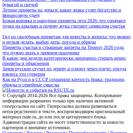
бумагой и свечой
Летние приметы на деньги: какие знаки сулят богатство и
финансовую удачу
Божья коровка и народные приметы лета 2026: что означают
точки на крыльях и почему жука считают символом счастья
Гид по свадебным приметам для невесты и жениха: что можно
и нельзя делать, выбор даты, погода и обряды
Приметы счастья и страшные запреты на Троицу 2026 года:
что нужно знать о древнем празднике
В какие дни недели категорически запрещено стирать вещи:
приметы и объяснения
Зачем русские стучат по дереву и плюют через плечо: откуда
взялись эти суеверия
Как на Руси и в СССР сохраняли крепость брака: традиции,
обряды и семейные смыслы
© Copyright 2014-2026 Все права защищены. Копирование
информации разрешено только при наличии активной
гиперссылки на сайт. Гиперссылка должна размещаться
непосредственно в тексте, воспроизводящем оригинальный
материал rsute.ru, до или после цитируемого блока.
Администрация сайта не несет ответственности за новости
партнеров и внешние источники.
О проекте
|
Реклама
|
Редакция
|
Правообладателям
|
Условия