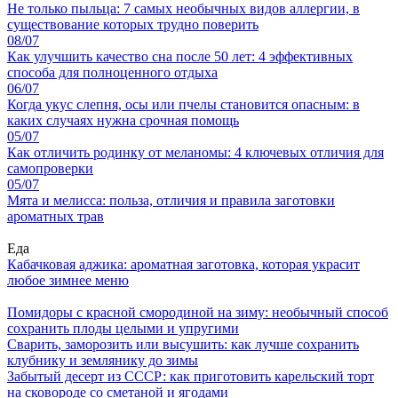
Не только пыльца: 7 самых необычных видов аллергии, в
существование которых трудно поверить
08/07
Как улучшить качество сна после 50 лет: 4 эффективных
способа для полноценного отдыха
06/07
Когда укус слепня, осы или пчелы становится опасным: в
каких случаях нужна срочная помощь
05/07
Как отличить родинку от меланомы: 4 ключевых отличия для
самопроверки
05/07
Мята и мелисса: польза, отличия и правила заготовки
ароматных трав
Еда
Кабачковая аджика: ароматная заготовка, которая украсит
любое зимнее меню
Помидоры с красной смородиной на зиму: необычный способ
сохранить плоды целыми и упругими
Сварить, заморозить или высушить: как лучше сохранить
клубнику и землянику до зимы
Забытый десерт из СССР: как приготовить карельский торт
на сковороде со сметаной и ягодами