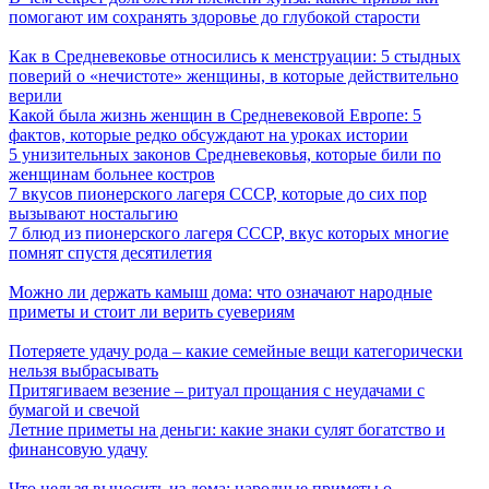
помогают им сохранять здоровье до глубокой старости
Как в Средневековье относились к менструации: 5 стыдных
поверий о «нечистоте» женщины, в которые действительно
верили
Какой была жизнь женщин в Средневековой Европе: 5
фактов, которые редко обсуждают на уроках истории
5 унизительных законов Средневековья, которые били по
женщинам больнее костров
7 вкусов пионерского лагеря СССР, которые до сих пор
вызывают ностальгию
7 блюд из пионерского лагеря СССР, вкус которых многие
помнят спустя десятилетия
Можно ли держать камыш дома: что означают народные
приметы и стоит ли верить суевериям
Потеряете удачу рода – какие семейные вещи категорически
нельзя выбрасывать
Притягиваем везение – ритуал прощания с неудачами с
бумагой и свечой
Летние приметы на деньги: какие знаки сулят богатство и
финансовую удачу
Что нельзя выносить из дома: народные приметы о