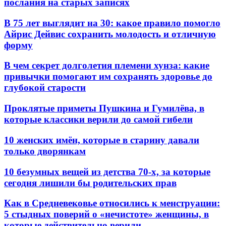
послания на старых записях
В 75 лет выглядит на 30: какое правило помогло
Айрис Дейвис сохранить молодость и отличную
форму
В чем секрет долголетия племени хунза: какие
привычки помогают им сохранять здоровье до
глубокой старости
Проклятые приметы Пушкина и Гумилёва, в
которые классики верили до самой гибели
10 женских имён, которые в старину давали
только дворянкам
10 безумных вещей из детства 70-х, за которые
сегодня лишили бы родительских прав
Как в Средневековье относились к менструации:
5 стыдных поверий о «нечистоте» женщины, в
которые действительно верили