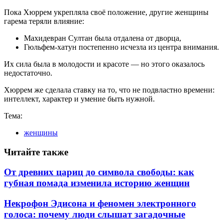
Пока Хюррем укрепляла своё положение, другие женщины
гарема теряли влияние:
Махидевран Султан была отдалена от дворца,
Гюльфем-хатун постепенно исчезла из центра внимания.
Их сила была в молодости и красоте — но этого оказалось
недостаточно.
Хюррем же сделала ставку на то, что не подвластно времени:
интеллект, характер и умение быть нужной.
Тема:
женщины
Читайте также
От древних цариц до символа свободы: как
губная помада изменила историю женщин
Некрофон Эдисона и феномен электронного
голоса: почему люди слышат загадочные