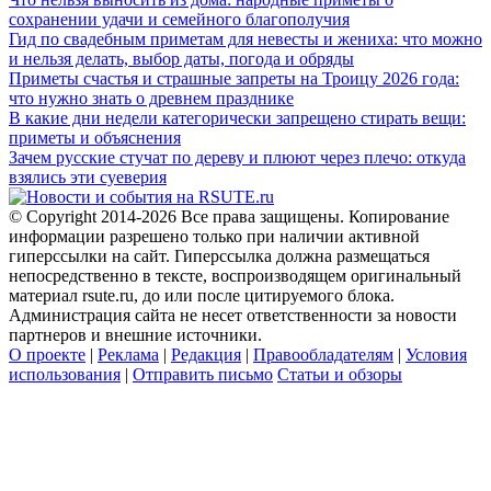
сохранении удачи и семейного благополучия
Гид по свадебным приметам для невесты и жениха: что можно
и нельзя делать, выбор даты, погода и обряды
Приметы счастья и страшные запреты на Троицу 2026 года:
что нужно знать о древнем празднике
В какие дни недели категорически запрещено стирать вещи:
приметы и объяснения
Зачем русские стучат по дереву и плюют через плечо: откуда
взялись эти суеверия
© Copyright 2014-2026 Все права защищены. Копирование
информации разрешено только при наличии активной
гиперссылки на сайт. Гиперссылка должна размещаться
непосредственно в тексте, воспроизводящем оригинальный
материал rsute.ru, до или после цитируемого блока.
Администрация сайта не несет ответственности за новости
партнеров и внешние источники.
О проекте
|
Реклама
|
Редакция
|
Правообладателям
|
Условия
использования
|
Отправить письмо
Статьи и обзоры