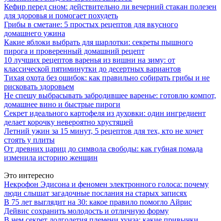
Кефир перед сном: действительно ли вечерний стакан полезен
для здоровья и помогает похудеть
Грибы в сметане: 5 простых рецептов для вкусного
домашнего ужина
Какие яблоки выбрать для шарлотки: секреты пышного
пирога и проверенный домашний рецепт
10 лучших рецептов варенья из вишни на зиму: от
классической пятиминутки до десертных вариантов
Тихая охота без ошибок: как правильно собирать грибы и не
рисковать здоровьем
Не спешу выбрасывать забродившее варенье: готовлю компот,
домашнее вино и быстрые пироги
Секрет идеального картофеля из духовки: один ингредиент
делает корочку невероятно хрустящей
Летний ужин за 15 минут, 5 рецептов для тех, кто не хочет
стоять у плиты
От древних цариц до символа свободы: как губная помада
изменила историю женщин
Это интересно
Некрофон Эдисона и феномен электронного голоса: почему
люди слышат загадочные послания на старых записях
В 75 лет выглядит на 30: какое правило помогло Айрис
Дейвис сохранить молодость и отличную форму
В чем секрет долголетия племени хунза: какие привычки