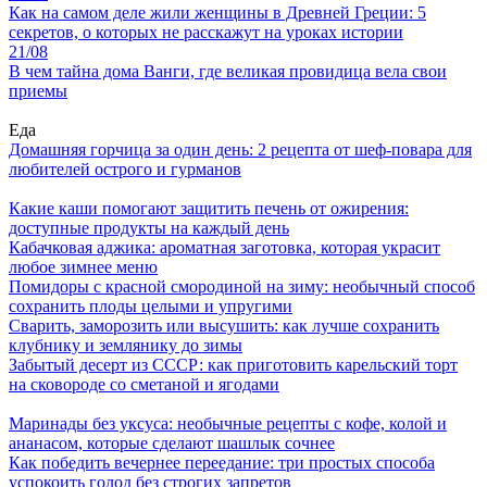
Как на самом деле жили женщины в Древней Греции: 5
секретов, о которых не расскажут на уроках истории
21/08
В чем тайна дома Ванги, где великая провидица вела свои
приемы
Еда
Домашняя горчица за один день: 2 рецепта от шеф-повара для
любителей острого и гурманов
Какие каши помогают защитить печень от ожирения:
доступные продукты на каждый день
Кабачковая аджика: ароматная заготовка, которая украсит
любое зимнее меню
Помидоры с красной смородиной на зиму: необычный способ
сохранить плоды целыми и упругими
Сварить, заморозить или высушить: как лучше сохранить
клубнику и землянику до зимы
Забытый десерт из СССР: как приготовить карельский торт
на сковороде со сметаной и ягодами
Маринады без уксуса: необычные рецепты с кофе, колой и
ананасом, которые сделают шашлык сочнее
Как победить вечернее переедание: три простых способа
успокоить голод без строгих запретов