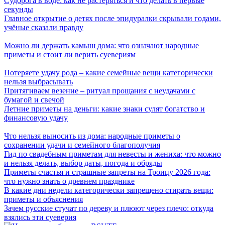
Судорога в воде: как не растеряться и что делать в первые
секунды
Главное открытие о детях после эпидуралки скрывали годами,
учёные сказали правду
Можно ли держать камыш дома: что означают народные
приметы и стоит ли верить суевериям
Потеряете удачу рода – какие семейные вещи категорически
нельзя выбрасывать
Притягиваем везение – ритуал прощания с неудачами с
бумагой и свечой
Летние приметы на деньги: какие знаки сулят богатство и
финансовую удачу
Что нельзя выносить из дома: народные приметы о
сохранении удачи и семейного благополучия
Гид по свадебным приметам для невесты и жениха: что можно
и нельзя делать, выбор даты, погода и обряды
Приметы счастья и страшные запреты на Троицу 2026 года:
что нужно знать о древнем празднике
В какие дни недели категорически запрещено стирать вещи:
приметы и объяснения
Зачем русские стучат по дереву и плюют через плечо: откуда
взялись эти суеверия