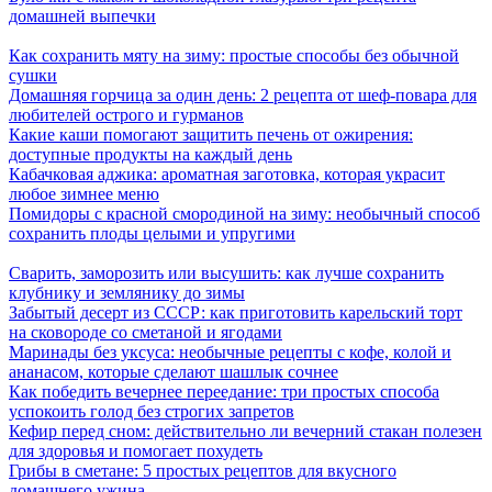
домашней выпечки
Как сохранить мяту на зиму: простые способы без обычной
сушки
Домашняя горчица за один день: 2 рецепта от шеф-повара для
любителей острого и гурманов
Какие каши помогают защитить печень от ожирения:
доступные продукты на каждый день
Кабачковая аджика: ароматная заготовка, которая украсит
любое зимнее меню
Помидоры с красной смородиной на зиму: необычный способ
сохранить плоды целыми и упругими
Сварить, заморозить или высушить: как лучше сохранить
клубнику и землянику до зимы
Забытый десерт из СССР: как приготовить карельский торт
на сковороде со сметаной и ягодами
Маринады без уксуса: необычные рецепты с кофе, колой и
ананасом, которые сделают шашлык сочнее
Как победить вечернее переедание: три простых способа
успокоить голод без строгих запретов
Кефир перед сном: действительно ли вечерний стакан полезен
для здоровья и помогает похудеть
Грибы в сметане: 5 простых рецептов для вкусного
домашнего ужина