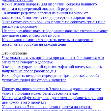
Какие яблоки выбрать для шарлотки: секреты пышного
пирога и проверенный домашний рецепт
10 лучших рецептов варенья из вишни на зиму: от
классической пятиминутки до десертных вариантов
Тихая охота без ошибок: как правильно собирать грибы и не
рисковать здоровьем
Не спешу выбрасывать забродившее варенье: готовлю компот,
домашнее вино и быстрые пироги
Какие каши помогают защитить печень от ожирения:
доступные продукты на каждый день
Это интересно
Чем может пахнуть организм при разных заболеваниях: что
запах тела говорит о здоровье
5 вечерних упражнений против «офисной шеи»: как снять
напряжение после рабочего дня
Как победить вечернее переедание: три простых способа
успокоить голод без строгих запретов
Почему вы просыпаетесь в 3 часа ночи и долго не можете
уснуть: причина может быть совсем не в еде
Метеоризм уйдёт за неделю, достаточно добавить в рацион
две ложки этого продукта
Уролог назвал 5 главных причин цистита на курорте