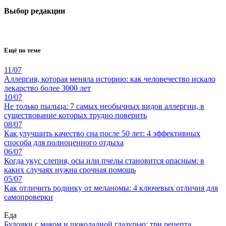
Выбор редакции
Ещё по теме
11/07
Аллергия, которая меняла историю: как человечество искало
лекарство более 3000 лет
10/07
Не только пыльца: 7 самых необычных видов аллергии, в
существование которых трудно поверить
08/07
Как улучшить качество сна после 50 лет: 4 эффективных
способа для полноценного отдыха
06/07
Когда укус слепня, осы или пчелы становится опасным: в
каких случаях нужна срочная помощь
05/07
Как отличить родинку от меланомы: 4 ключевых отличия для
самопроверки
Еда
Булочки с маком и шоколадной глазурью: три рецепта