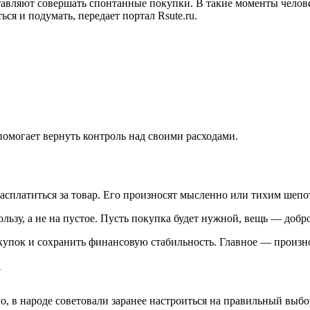
ставляют совершать спонтанные покупки. В такие моменты челов
ся и подумать, передает портал Rsute.ru.
 помогает вернуть контроль над своими расходами.
расплатиться за товар. Его произносят мысленно или тихим шепо
пользу, а не на пустое. Пусть покупка будет нужной, вещь — доб
окупок и сохранить финансовую стабильность. Главное — произн
у
го, в народе советовали заранее настроиться на правильный вы