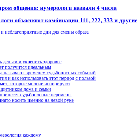
аром общения: нумерологи назвали 4 числа
оги объясняют комбинации 111, 222, 333 и други
 и неблагоприятные дни для смены образа
чь деньги и укрепить здоровье
вет получится идеальным
ода называют временем судьбоносных событий
гия и как использовать этот период с пользой
имет, которые многие игнорируют
защитником дома и семьи
 принесет судьбоносные перемены
ринято носить именно на левой руке
умерология каждому