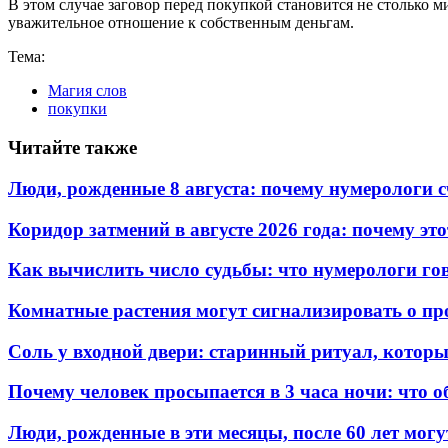
В этом случае заговор перед покупкой становится не столько 
уважительное отношение к собственным деньгам.
Тема:
Магия слов
покупки
Читайте также
Люди, рожденные 8 августа: почему нумерологи с
Коридор затмений в августе 2026 года: почему эт
Как вычислить число судьбы: что нумерологи гов
Комнатные растения могут сигнализировать о пр
Соль у входной двери: старинный ритуал, котор
Почему человек просыпается в 3 часа ночи: что о
Люди, рожденные в эти месяцы, после 60 лет могу