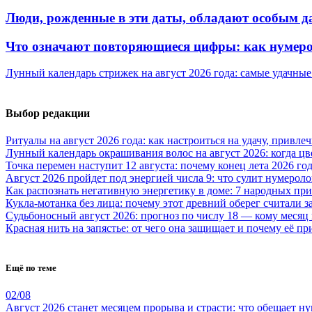
Люди, рожденные в эти даты, обладают особым д
Что означают повторяющиеся цифры: как нумерол
Лунный календарь стрижек на август 2026 года: самые удачные
Выбор редакции
Ритуалы на август 2026 года: как настроиться на удачу, привле
Лунный календарь окрашивания волос на август 2026: когда ц
Точка перемен наступит 12 августа: почему конец лета 2026 г
Август 2026 пройдет под энергией числа 9: что сулит нумероло
Как распознать негативную энергетику в доме: 7 народных пр
Кукла-мотанка без лица: почему этот древний оберег считали 
Судьбоносный август 2026: прогноз по числу 18 — кому месяц
Красная нить на запястье: от чего она защищает и почему её п
Ещё по теме
02/08
Август 2026 станет месяцем прорыва и страсти: что обещает н