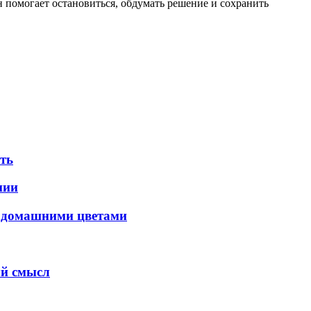
н помогает остановиться, обдумать решение и сохранить
ать
нии
с домашними цветами
ый смысл