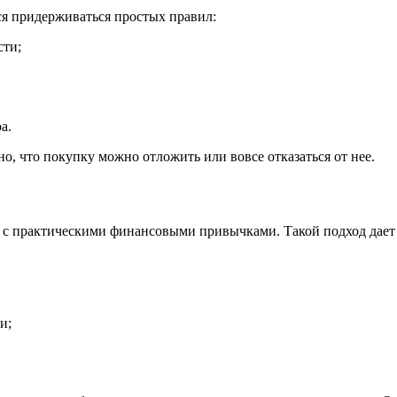
ся придерживаться простых правил:
сти;
а.
о, что покупку можно отложить или вовсе отказаться от нее.
 с практическими финансовыми привычками. Такой подход дает г
и;