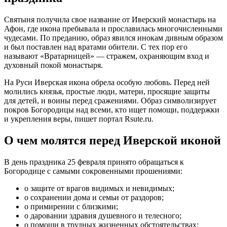
Святыня получила свое название от Иверский монастырь на
Афон, где икона пребывала и прославилась многочисленными
чудесами. По преданию, образ явился инокам дивным образом
и был поставлен над вратами обители. С тех пор его
называют «Вратарницей» — стражем, охраняющим вход и
духовный покой монастыря.
На Руси Иверская икона обрела особую любовь. Перед ней
молились князья, простые люди, матери, просящие защиты
для детей, и воины перед сражениями. Образ символизирует
покров Богородицы над всеми, кто ищет помощи, поддержки
и укрепления веры, пишет портал Rsute.ru.
О чем молятся перед Иверской иконой
В день праздника 25 февраля принято обращаться к
Богородице с самыми сокровенными прошениями:
о защите от врагов видимых и невидимых;
о сохранении дома и семьи от раздоров;
о примирении с близкими;
о даровании здравия душевного и телесного;
о помощи в трудных жизненных обстоятельствах;