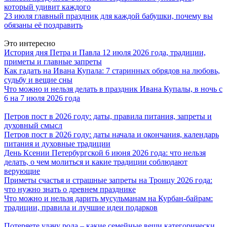
который удивит каждого
23 июля главный праздник для каждой бабушки, почему вы
обязаны её поздравить
Это интересно
История дня Петра и Павла 12 июля 2026 года, традиции,
приметы и главные запреты
Как гадать на Ивана Купала: 7 старинных обрядов на любовь,
судьбу и вещие сны
Что можно и нельзя делать в праздник Ивана Купалы, в ночь с
6 на 7 июля 2026 года
Петров пост в 2026 году: даты, правила питания, запреты и
духовный смысл
Петров пост в 2026 году: даты начала и окончания, календарь
питания и духовные традиции
День Ксении Петербургской 6 июня 2026 года: что нельзя
делать, о чем молиться и какие традиции соблюдают
верующие
Приметы счастья и страшные запреты на Троицу 2026 года:
что нужно знать о древнем празднике
Что можно и нельзя дарить мусульманам на Курбан-байрам:
традиции, правила и лучшие идеи подарков
Потеряете удачу рода – какие семейные вещи категорически