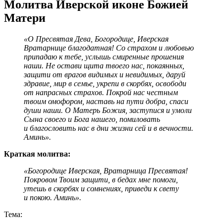
Молитва Иверской иконе Божией
Матери
«О Пресвятая Дева, Богородице, Иверская
Вратарнице благодатная! Со страхом и любовью
припадаю к тебе, услышь смиренные прошения
наши. Не остави щита твоего нас, покаянных,
защити от врагов видимых и невидимых, даруй
здравие, мир в семье, укрепи в скорбях, освободи
от напрасных страхов. Покрой нас честным
твоим омофором, наставь на пути добра, спаси
души наши. О Матерь Божия, заступися и умоли
Сына своего и Бога нашего, помиловать
и благословить нас в дни жизни сей и в вечности.
Аминь».
Краткая молитва:
«Богородице Иверская, Вратарница Пресвятая!
Покровом Твоим защити, в бедах мне помоги,
утешь в скорбях и сомнениях, приведи к свету
и покою. Аминь».
Тема: