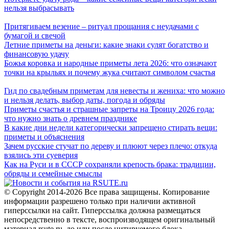
нельзя выбрасывать
Притягиваем везение – ритуал прощания с неудачами с
бумагой и свечой
Летние приметы на деньги: какие знаки сулят богатство и
финансовую удачу
Божья коровка и народные приметы лета 2026: что означают
точки на крыльях и почему жука считают символом счастья
Гид по свадебным приметам для невесты и жениха: что можно
и нельзя делать, выбор даты, погода и обряды
Приметы счастья и страшные запреты на Троицу 2026 года:
что нужно знать о древнем празднике
В какие дни недели категорически запрещено стирать вещи:
приметы и объяснения
Зачем русские стучат по дереву и плюют через плечо: откуда
взялись эти суеверия
Как на Руси и в СССР сохраняли крепость брака: традиции,
обряды и семейные смыслы
© Copyright 2014-2026 Все права защищены. Копирование
информации разрешено только при наличии активной
гиперссылки на сайт. Гиперссылка должна размещаться
непосредственно в тексте, воспроизводящем оригинальный
материал rsute.ru, до или после цитируемого блока.