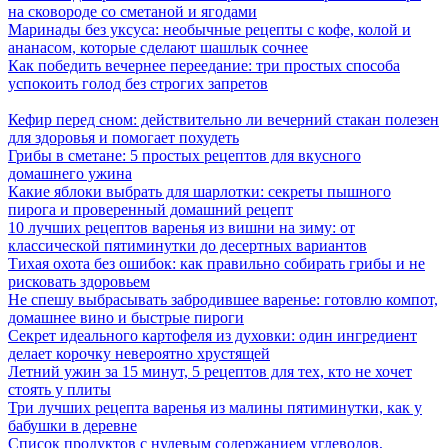
на сковороде со сметаной и ягодами
Маринады без уксуса: необычные рецепты с кофе, колой и
ананасом, которые сделают шашлык сочнее
Как победить вечернее переедание: три простых способа
успокоить голод без строгих запретов
Кефир перед сном: действительно ли вечерний стакан полезен
для здоровья и помогает похудеть
Грибы в сметане: 5 простых рецептов для вкусного
домашнего ужина
Какие яблоки выбрать для шарлотки: секреты пышного
пирога и проверенный домашний рецепт
10 лучших рецептов варенья из вишни на зиму: от
классической пятиминутки до десертных вариантов
Тихая охота без ошибок: как правильно собирать грибы и не
рисковать здоровьем
Не спешу выбрасывать забродившее варенье: готовлю компот,
домашнее вино и быстрые пироги
Секрет идеального картофеля из духовки: один ингредиент
делает корочку невероятно хрустящей
Летний ужин за 15 минут, 5 рецептов для тех, кто не хочет
стоять у плиты
Три лучших рецепта варенья из малины пятиминутки, как у
бабушки в деревне
Список продуктов с нулевым содержанием углеводов,