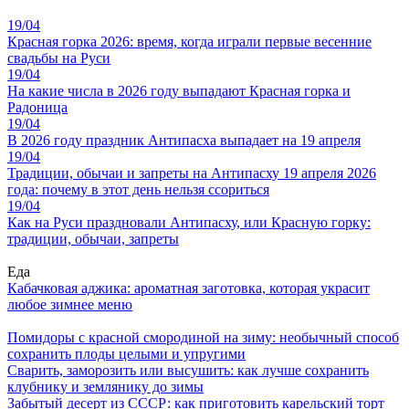
19/04
Красная горка 2026: время, когда играли первые весенние
свадьбы на Руси
19/04
На какие числа в 2026 году выпадают Красная горка и
Радоница
19/04
В 2026 году праздник Антипасха выпадает на 19 апреля
19/04
Традиции, обычаи и запреты на Антипасху 19 апреля 2026
года: почему в этот день нельзя ссориться
19/04
Как на Руси праздновали Антипасху, или Красную горку:
традиции, обычаи, запреты
Еда
Кабачковая аджика: ароматная заготовка, которая украсит
любое зимнее меню
Помидоры с красной смородиной на зиму: необычный способ
сохранить плоды целыми и упругими
Сварить, заморозить или высушить: как лучше сохранить
клубнику и землянику до зимы
Забытый десерт из СССР: как приготовить карельский торт